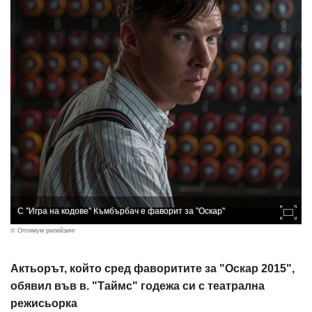
С "Игра на кодове" Къмбърбач е фаворит за "Оскар"
© Оптимум рилийзинг
Актьорът, който сред фаворитите за "Оскар 2015",
обявил във в. "Таймс" годежа си с театрална
режисьорка