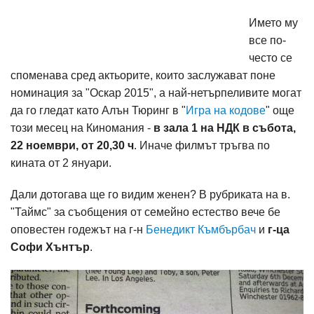
Името му
все по-
често се
споменава сред актьорите, които заслужават поне
номинация за "Оскар 2015", а най-нетърпеливите могат
да го гледат като Алън Тюринг в "
Игра на кодове
" още
този месец на Киномания -
в зала 1 на НДК в събота,
22 ноември, от 20,30 ч
. Иначе филмът тръгва по
кината от 2 януари.
Дали дотогава ще го видим женен? В рубриката на в.
"Таймс" за съобщения от семейно естество вече бе
оповестен годежът на г-н
Бенедикт Къмбърбач
и
г-ца
Софи Хънтър
.