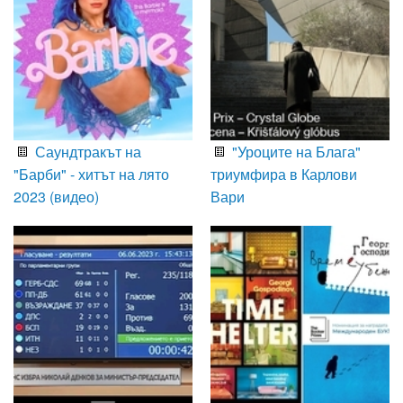
Саундтракът на
"Уроците на Блага"
"Барби" - хитът на лято
триумфира в Карлови
2023 (видео)
Вари