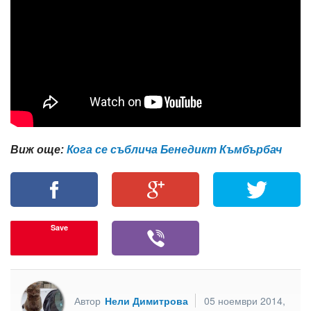
Виж още:
Кога се съблича Бенедикт Къмбърбач
Save
Автор
Нели Димитрова
05 ноември 2014,