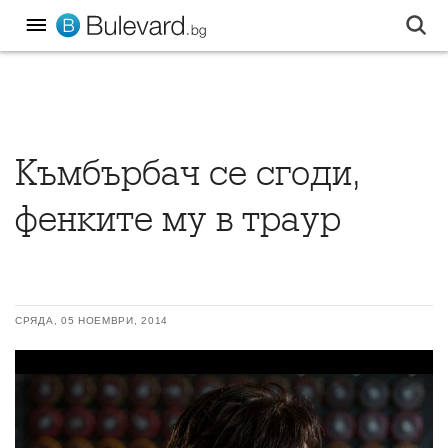
Къмбърбач се сгоди,
фенките му в траур
СРЯДА, 05 НОЕМВРИ, 2014