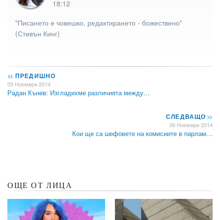
18:12
"Писането е човешко, редактирането - божествено"
(Стивън Кинг)
<<
ПРЕДИШНО
05 Ноември 2014
Радан Кънев: Изгладихме различията между…
СЛЕДВАЩО
>>
06 Ноември 2014
Кои ще са шефовете на комисиите в парлам…
ОЩЕ ОТ ЛИЦА