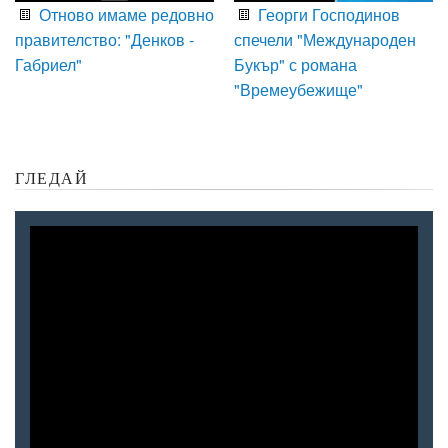
Отново имаме редовно
Георги Господинов
правителство: "Денков -
спечели "Международен
Габриел"
Букър" с романа
"Времеубежище"
ГЛЕДАЙ