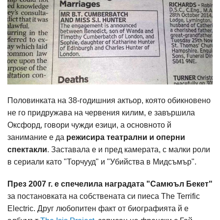
Половинката на 38-годишния актьор, която обикновено
не го придружава на червения килим, е завършила
Оксфорд, говори чужди езици, а основното й
занимание е да
режисира театрални и оперни
спектакли
. Заставала е и пред камерата, с малки роли
в сериали като "Торчууд" и "Убийства в Мидсъмър".
През 2007 г. е спечелила наградата "Самюъл Бекет"
за постановката на собствената си пиеса The Terrific
Electric. Друг любопитен факт от биографията й е