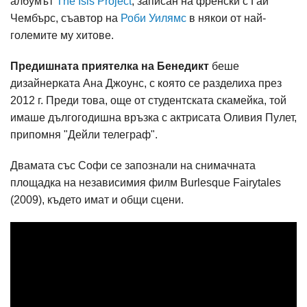
албумът
The Isis Project
, записан на френски с Гай
Чембърс, съавтор на
Роби Уилямс
в някои от най-
големите му хитове.
Предишната приятелка на Бенедикт
беше
дизайнерката Ана Джоунс, с която се разделиха през
2012 г. Преди това, още от студентската скамейка, той
имаше дългогодишна връзка с актрисата Оливия Пулет,
припомня "Дейли телеграф".
Двамата със Софи се запознали на снимачната
площадка на независимия филм Burlesque Fairytales
(2009), където имат и общи сцени.