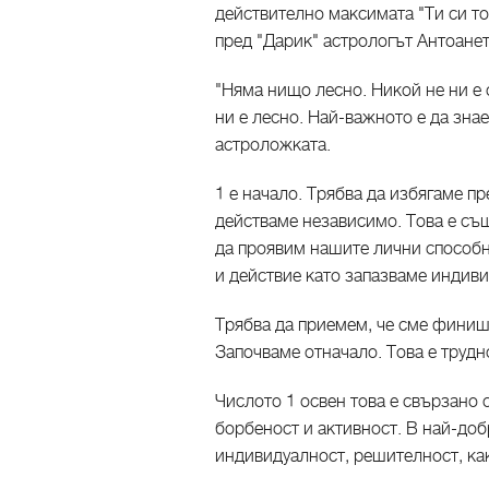
действително максимата "Ти си то
пред "Дарик" астрологът Антоане
"Няма нищо лесно. Никой не ни е 
ни е лесно. Най-важното е да знае
астроложката.
1 е начало. Трябва да избягаме 
действаме независимо. Това е същ
да проявим нашите лични способн
и действие като запазваме индиви
Трябва да приемем, че сме финиши
Започваме отначало. Това е трудно
Числото 1 освен това е свързано 
борбеност и активност. В най-доб
индивидуалност, решителност, как