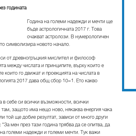
рез годината
Година на големи надежди и мечти ще
бъде астрологичната 2017 г. Това
очакват астролози. В нумерологичен
ято символизира новото начало.
о си от древногръцкия мислител и философ
ята между числата и принципите, върху които е
е които го движат и проекцията на числата в
огията 2017 дава общ сбор 10=1. Ето какво
а в себе си всички възможности, всички
 там, защото има нещо ново, някаква енергия чака
али той ще добие резултат, зависи от много други
 "За мен през тази година трябва да се опитва, да
 на големи надежди и големи мечти. Тук важи