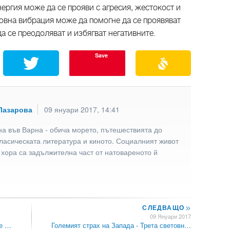
нергия може да се прояви с агресия, жестокост и
овна вибрация може да помогне да се проявяват
а се преодоляват и избягват негативните.
Save
Лазарова
09 януари 2017, 14:41
а във Варна - обича морето, пътешествията до
ласическата литература и киното. Социалният живот
 хора са задължителна част от натовареното й
СЛЕДВАЩО
>>
09 Януари 2017
ме …
Големият страх на Запада - Трета световн…