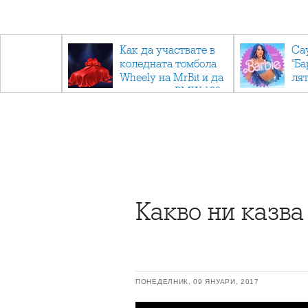
ични
Как да участвате в
Са
: Тайните
коледната томбола
"Ба
дор"
Wheely на MrBit и да
лят
спечелите BMW 120
Какво ни казва
ПОНЕДЕЛНИК, 09 ЯНУАРИ, 2017