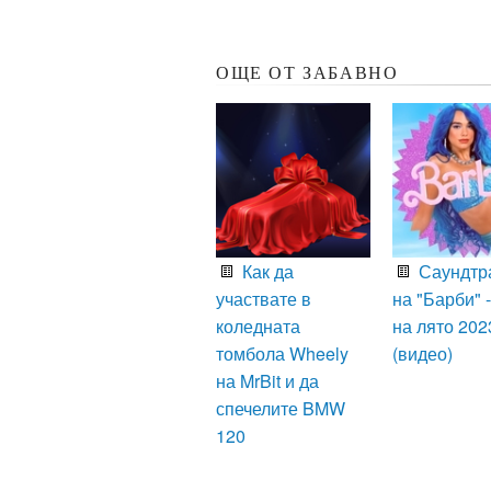
ОЩЕ ОТ ЗАБАВНО
Как да
Саундтр
участвате в
на "Барби" -
коледната
на лято 202
томбола Wheely
(видео)
на MrBit и да
спечелите BMW
120