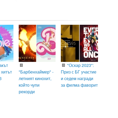
акът
"Оскар 2023":
 хитът
"Барбенхаймер" -
Приз с БГ участие
3
летният кинохит,
и седем награди
който чупи
за филма фаворит
рекорди