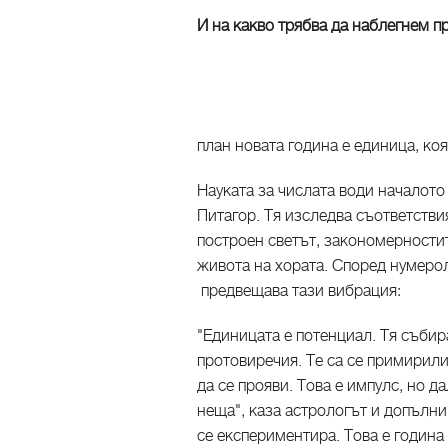
И на какво трябва да наблегнем п
план новата година е единица, ко
Науката за числата води началот
Питагор. Тя изследва съответстви
построен светът, закономерностит
живота на хората. Според нумерол
предвещава тази вибрация:
"Единицата е потенциал. Тя събир
протовиречия. Те са се примирили
да се прояви. Това е импулс, но д
неща", каза астрологът и допълни:
се експериментира. Това е година