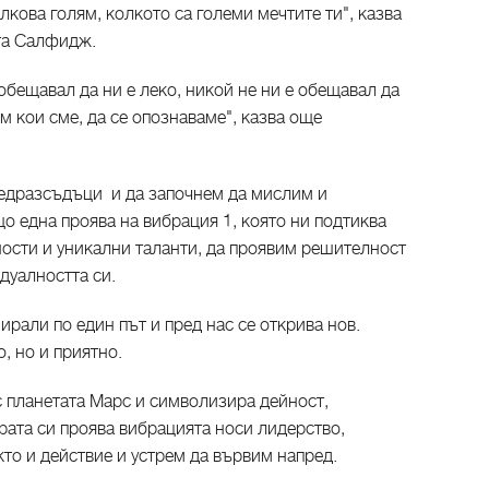
лкова голям, колкото са големи мечтите ти", казва
та Салфидж.
обещавал да ни е леко, никой не ни е обещавал да
м кои сме, да се опознаваме", казва още
предразсъдъци и да започнем да мислим и
о една проява на вибрация 1, която ни подтиква
ости и уникални таланти, да проявим решителност
дуалността си.
рали по един път и пред нас се открива нов.
, но и приятно.
с планетата Марс и символизира дейност,
рата си проява вибрацията носи лидерство,
то и действие и устрем да вървим напред.