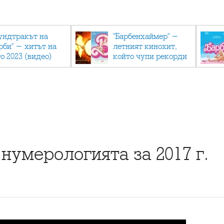
ундтракът на
"Барбенхаймер" -
рби" - хитът на
летният кинохит,
о 2023 (видео)
който чупи рекорди
 нумерологията за 2017 г.