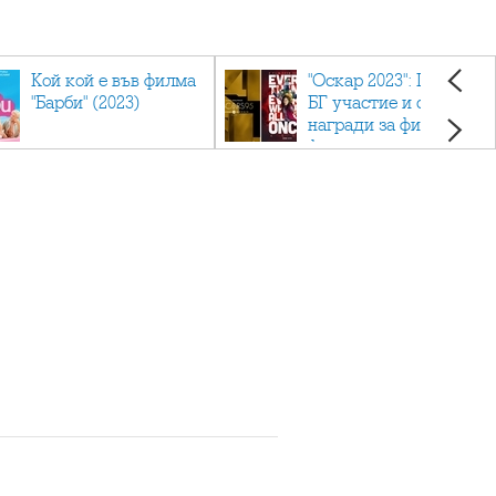
Кой кой е във филма
"Оскар 2023": Приз с
"Барби" (2023)
БГ участие и седем
награди за филма
фаворит