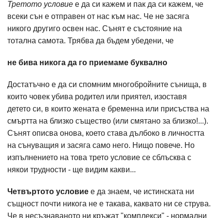
Третото условие
е да си кажем и пак да си кажем, че
всеки сън е отправен от нас към нас. Че не засяга
никого другиго освен нас. Сънят е състояние на
тотална самота. Трябва да бъдем убедени, че
не бива никога да го приемаме буквално
Достатъчно е да си спомним многобройните сънища, в
които човек убива родител или приятел, изоставя
детето си, в които жената е бременна или присъства на
смъртта на близко същество (или смятано за близко!...).
Сънят описва онова, което става дълбоко в личността
на сънуващия и засяга само него. Нищо повече. Но
изпълнението на това трето условие се сблъсква с
някои трудности - ще видим какви...
Четвъртото условие
е да знаем, че истинската ни
същност почти никога не е такава, каквато ни се струва.
Че в несъзнаваното ни кръжат "комплекси" - нормални