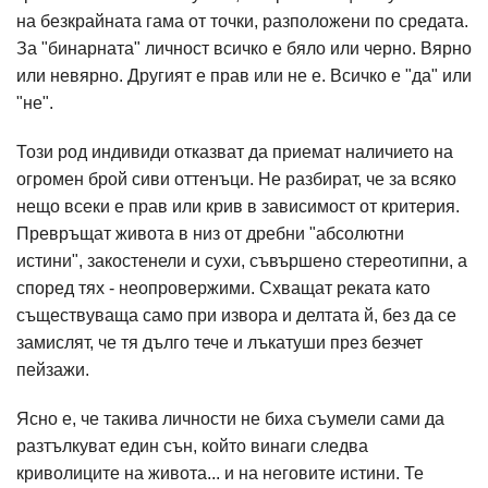
на безкрайната гама от точки, разположени по средата.
За "бинарната" личност всичко е бяло или черно. Вярно
или невярно. Другият е прав или не е. Всичко е "да" или
"не".
Този род индивиди отказват да приемат наличието на
огромен брой сиви оттенъци. Не разбират, че за всяко
нещо всеки е прав или крив в зависимост от критерия.
Превръщат живота в низ от дребни "абсолютни
истини", закостенели и сухи, съвършено стереотипни, а
според тях - неопровержими. Схващат реката като
съществуваща само при извора и делтата й, без да се
замислят, че тя дълго тече и лъкатуши през безчет
пейзажи.
Ясно е, че такива личности не биха съумели сами да
разтълкуват един сън, който винаги следва
криволиците на живота... и на неговите истини. Те