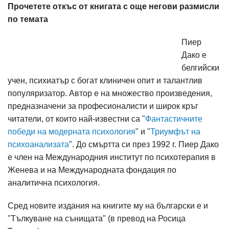
Прочетете откъс от книгата с още негови размисли
по темата
Пиер
Дако е
белгийски
учен, психиатър с богат клиничен опит и талантлив
популяризатор. Автор е на множество произведения,
предназначени за професионалисти и широк кръг
читатели, от които най-известни са "
Фантастичните
победи на модерната психология
" и "
Триумфът на
психоанализата
". До смъртта си през 1992 г. Пиер Дако
е член на Международния институт по психотерапия в
Женева и на Международната фондация по
аналитична психология.
Сред новите издания на книгите му на български е и
"Тълкуване на сънищата" (в превод на Росица