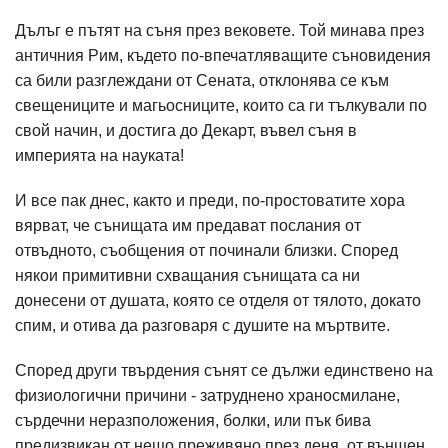
Дълъг е пътят на съня през вековете. Той минава през
античния Рим, където по-впечатляващите съновидения
са били разглеждани от Сената, отклонява се към
свещениците и магьосниците, които са ги тълкували по
свой начин, и достига до Декарт, въвел съня в
империята на науката!
И все пак днес, както и преди, по-простоватите хора
вярват, че сънищата им предават послания от
отвъдното, съобщения от починали близки. Според
някои примитивни схващания сънищата са ни
донесени от душата, която се отделя от тялото, докато
спим, и отива да разговаря с душите на мъртвите.
Според други твърдения сънят се дължи единствено на
физиологични причини - затруднено храносмилане,
сърдечни неразположения, болки, или пък бива
предизвикан от нещо преживяно през деня, от външен