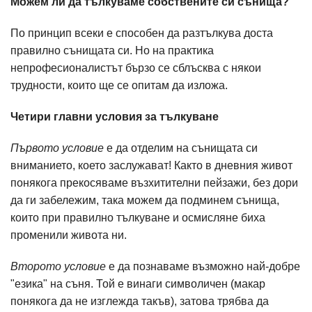
Можем ли да тълкуваме собствените си сънища?
По принцип всеки е способен да разтълкува доста
правилно сънищата си. Но на практика
непрофесионалистът бързо се сблъсква с някои
трудности, които ще се опитам да изложа.
Четири главни условия за тълкуване
Първото условие
е да отделим на сънищата си
вниманието, което заслужават! Както в дневния живот
понякога прекосяваме възхитителни пейзажи, без дори
да ги забележим, така можем да подминем сънища,
които при правилно тълкуване и осмисляне биха
променили живота ни.
Второто условие
е да познаваме възможно най-добре
"езика" на съня. Той е винаги символичен (макар
понякога да не изглежда такъв), затова трябва да