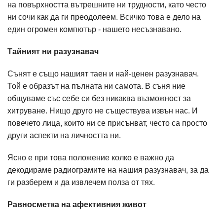
на повърхността вътрешните ни трудности, като често
ни сочи как да ги преодолеем. Всичко това е дело на
един огромен компютър - нашето несъзнавано.
Тайният ни разузнавач
Сънят е също нашият таен и най-ценен разузнавач.
Той е образът на пълната ни самота. В съня ние
общуваме със себе си без никаква възможност за
хитруване. Нищо друго не съществува извън нас. И
повечето лица, които ни се присънват, често са просто
други аспекти на личността ни.
Ясно е при това положение колко е важно да
декодираме радиограмите на нашия разузнавач, за да
ги разберем и да извлечем полза от тях.
Равносметка на афективния живот