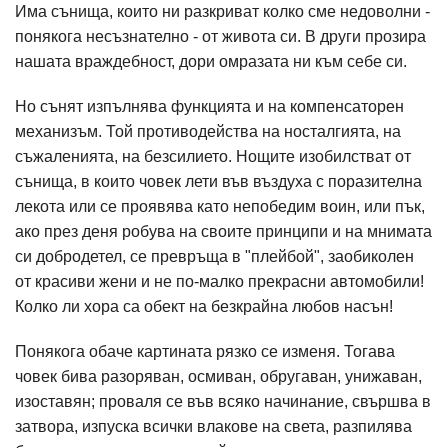
Има сънища, които ни разкриват колко сме недоволни -
понякога несъзнателно - от живота си. В други прозира
нашата враждебност, дори омразата ни към себе си.
Но сънят изпълнява функцията и на компенсаторен
механизъм. Той противодейства на носталгията, на
съжаленията, на безсилието. Нощите изобилстват от
сънища, в които човек лети във въздуха с поразителна
лекота или се проявява като непобедим воин, или пък,
ако през деня робува на своите принципи и на мнимата
си добродетел, се превръща в "плейбой", заобиколен
от красиви жени и не по-малко прекрасни автомобили!
Колко ли хора са обект на безкрайна любов насън!
Понякога обаче картината рязко се изменя. Тогава
човек бива разоряван, осмиван, обругаван, унижаван,
изоставян; проваля се във всяко начинание, свършва в
затвора, изпуска всички влакове на света, разпилява