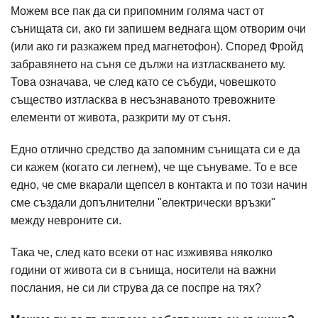
Можем все пак да си припомним голяма част от
сънищата си, ако ги запишем веднага щом отворим очи
(или ако ги разкажем пред магнетофон). Според Фройд
забравянето на съня се дължи на изтласкването му.
Това означава, че след като се събуди, човешкото
същество изтласква в несъзнаваното тревожните
елементи от живота, разкрити му от съня.
Едно отлично средство да запомним сънищата си е да
си кажем (когато си легнем), че ще сънуваме. То е все
едно, че сме вкарали щепсел в контакта и по този начин
сме създали допълнителни "електрически връзки"
между невроните си.
Така че, след като всеки от нас изживява няколко
години от живота си в сънища, носители на важни
послания, не си ли струва да се поспре на тях?