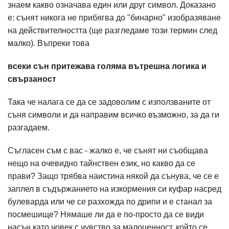
знаем какво означава един или друг символ. Доказано
е: сънят никога не прибягва до "бинарно" изобразяване
на действителността (ще разгледаме този термин след
малко). Въпреки това
всеки сън притежава голяма вътрешна логика и
свързаност
Така че налага се да се задоволим с използваните от
съня символи и да направим всичко възможно, за да ги
разгадаем.
Съгласен съм с вас - жалко е, че сънят ни съобщава
нещо на очевидно тайнствен език, но какво да се
прави? Защо трябва наистина някой да сънува, че се е
заплел в съдържанието на изкормения си куфар насред
булеварда или че се разхожда по дрипи и е станал за
посмешище? Нямаше ли да е по-просто да се види
насън като човек с чувство за малоценност, който се