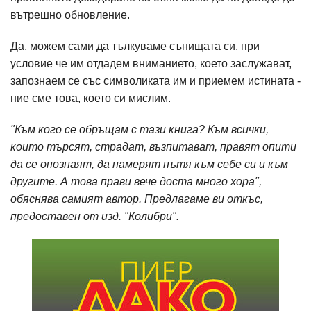
вътрешно обновление.
Да, можем сами да тълкуваме сънищата си, при
условие че им отдадем вниманието, което заслужават,
запознаем се със символиката им и приемем истината -
ние сме това, което си мислим.
"Към кого се обръщам с тази книга? Към всички,
които търсят, страдат, възпитават, правят опити
да се опознаят, да намерят пътя към себе си и към
другите. А това прави вече доста много хора",
обяснява самият автор. Предлагаме ви откъс,
предоставен от изд. "Колибри".