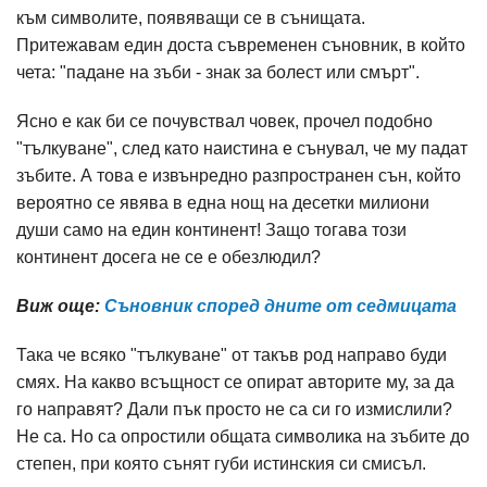
към символите, появяващи се в сънищата.
Притежавам един доста съвременен съновник, в който
чета: "падане на зъби - знак за болест или смърт".
Ясно е как би се почувствал човек, прочел подобно
"тълкуване", след като наистина е сънувал, че му падат
зъбите. А това е извънредно разпространен сън, който
вероятно се явява в една нощ на десетки милиони
души само на един континент! Защо тогава този
континент досега не се е обезлюдил?
Виж още:
Съновник според дните от седмицата
Така че всяко "тълкуване" от такъв род направо буди
смях. На какво всъщност се опират авторите му, за да
го направят? Дали пък просто не са си го измислили?
Не са. Но са опростили общата символика на зъбите до
степен, при която сънят губи истинския си смисъл.