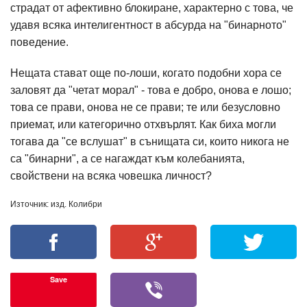
страдат от афективно блокиране, характерно с това, че
удавя всяка интелигентност в абсурда на "бинарното"
поведение.
Нещата стават още по-лоши, когато подобни хора се
заловят да "четат морал" - това е добро, онова е лошо;
това се прави, онова не се прави; те или безусловно
приемат, или категорично отхвърлят. Как биха могли
тогава да "се вслушат" в сънищата си, които никога не
са "бинарни", а се нагаждат към колебанията,
свойствени на всяка човешка личност?
Източник: изд. Колибри
Save