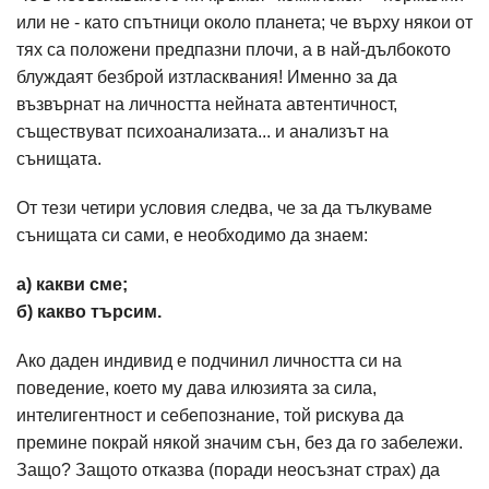
или не - като спътници около планета; че върху някои от
тях са положени предпазни плочи, а в най-дълбокото
блуждаят безброй изтласквания! Именно за да
възвърнат на личността нейната автентичност,
съществуват психоанализата... и анализът на
сънищата.
От тези четири условия следва, че за да тълкуваме
сънищата си сами, е необходимо да знаем:
а) какви сме;
б) какво търсим.
Ако даден индивид е подчинил личността си на
поведение, което му дава илюзията за сила,
интелигентност и себепознание, той рискува да
премине покрай някой значим сън, без да го забележи.
Защо? Защото отказва (поради неосъзнат страх) да