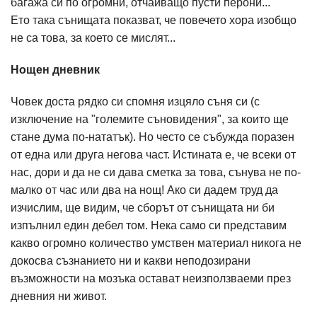
багажа си по огромни, отчайващо пусти перони...
Ето така сънищата показват, че повечето хора изобщо
не са това, за което се мислят...
Нощен дневник
Човек доста рядко си спомня изцяло съня си (с
изключение на "големите съновидения", за които ще
стане дума по-нататък). Но често се събужда поразен
от една или друга негова част. Истината е, че всеки от
нас, дори и да не си дава сметка за това, сънува не по-
малко от час или два на нощ! Ако си дадем труд да
изчислим, ще видим, че сборът от сънищата ни би
изпълнил един дебел том. Нека само си представим
какво огромно количество умствен материал никога не
докосва съзнанието ни и какви неподозирани
възможности на мозъка остават неизползваеми през
дневния ни живот.