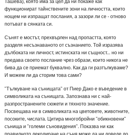
Ташева), която има за цел да ни покаже как
функционират тайнствените зони на личността, които
нощем ни изпращат послания, а зазори ли се - отново
потъват в сянката си.
Сънят е мостът, прехвърлен над пропастта, която
разделя несъзнаваното от съзнанието. Той изразява
дълбоката ни личност, истинската ни същност... но ни
предава своето послание чрез образи, които никога не
бива да се приемат буквално. Как да ги разтълкуваме?
И можем ли да сторим това сами?
"Тълкуване на сънищата" от Пиер Дако е въведение в
символиката на сънищата. Запознава ни с най-
разпространените сюжети и тяхното значение.
Посвещава ни в символиката на цветовете, животните,
посоките, числата. Цитира многобройни "обикновени"
сънища и "големи съновидения". Показва ни как
правилното декодиране на съня може да ни доведе до