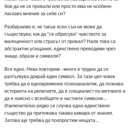
бои да не се провали или просто има не особено
ласкаво мнение за себе си?
Разбираемо е, че такъв ясен сън не може да
съществува; как да "се обрисува" чувството за
малоценност или страхът от провал? Нали това са
абстрактни усещания, единствено преводими чрез
знаци, образи и символи?
Все едно. Нека повторим - много е трудно да се
разтълкува докрай един символ. За тази цел човек
трябва да е едновременно психоаналитик, да познава
историята на религиите, да е специалист по митовете и
да е наясно с всеобщите и частните символи...
Изключително рядко се случва едно-единствено
същество да притежава такава камара от знания.
Затова ще трябва да поопростим нещата...