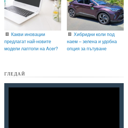
Какви иновации
Хибридни коли под
предлагат най-новите
наем – зелена и удобна
модели лаптопи на Acer?
опция за пътуване
ГЛЕДАЙ