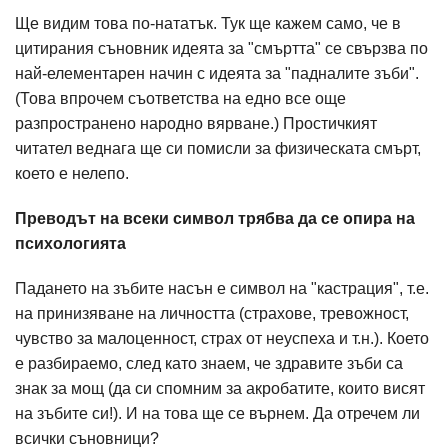
Ще видим това по-нататък. Тук ще кажем само, че в
цитирания съновник идеята за "смъртта" се свързва по
най-елементарен начин с идеята за "падналите зъби".
(Това впрочем съответства на едно все още
разпространено народно вярване.) Простичкият
читател веднага ще си помисли за физическата смърт,
което е нелепо.
Преводът на всеки символ трябва да се опира на
психологията
Падането на зъбите насън е символ на "кастрация", т.е.
на принизяване на личността (страхове, тревожност,
чувство за малоценност, страх от неуспеха и т.н.). Което
е разбираемо, след като знаем, че здравите зъби са
знак за мощ (да си спомним за акробатите, които висят
на зъбите си!). И на това ще се върнем. Да отречем ли
всички съновници?