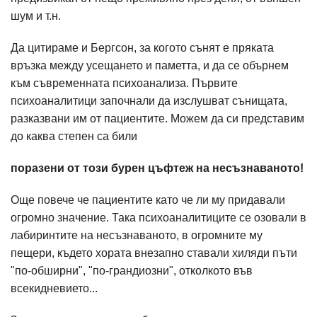
шум и т.н.
Да цитираме и Бергсон, за когото сънят е пряката
връзка между усещането и паметта, и да се обърнем
към съвременната психоанализа. Първите
психоаналитици започнали да изслушват сънищата,
разказвани им от пациентите. Можем да си представим
до каква степен са били
поразени от този бурен цъфтеж на несъзнаваното!
Още повече че пациентите като че ли му придавали
огромно значение. Така психоаналитиците се озовали в
лабиринтите на несъзнаваното, в огромните му
пещери, където хората внезапно ставали хиляди пъти
"по-обширни", "по-грандиозни", отколкото във
всекидневието...