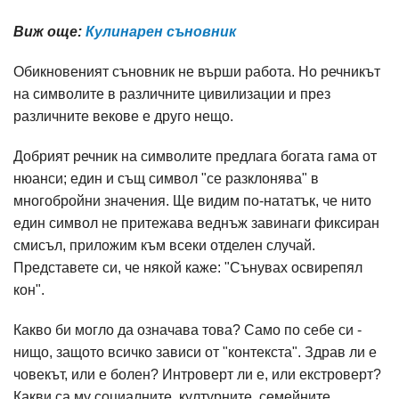
Виж още:
Кулинарен съновник
Обикновеният съновник не върши работа. Но речникът
на символите в различните цивилизации и през
различните векове е друго нещо.
Добрият речник на символите предлага богата гама от
нюанси; един и същ символ "се разклонява" в
многобройни значения. Ще видим по-нататък, че нито
един символ не притежава веднъж завинаги фиксиран
смисъл, приложим към всеки отделен случай.
Представете си, че някой каже: "Сънувах освирепял
кон".
Какво би могло да означава това? Само по себе си -
нищо, защото всичко зависи от "контекста". Здрав ли е
човекът, или е болен? Интроверт ли е, или екстроверт?
Какви са му социалните, културните, семейните,