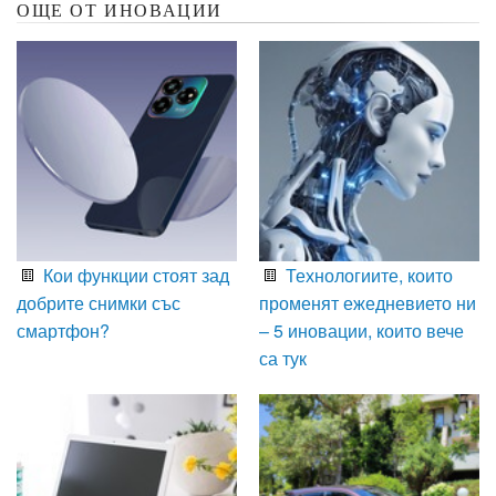
ОЩЕ ОТ ИНОВАЦИИ
Кои функции стоят зад
Технологиите, които
добрите снимки със
променят ежедневието ни
смартфон?
– 5 иновации, които вече
са тук