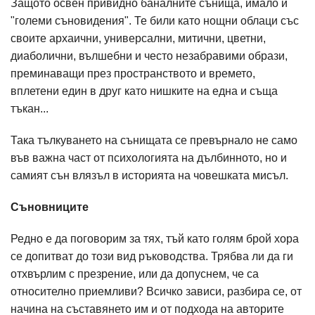
Защото освен привидно баналните сънища, имало и
"големи съновидения". Те били като нощни облаци със
своите архаични, универсални, митични, цветни,
диаболични, вълшебни и често незабравими образи,
преминаващи през пространството и времето,
вплетени един в друг като нишките на една и съща
тъкан...
Така тълкуването на сънищата се превърнало не само
във важна част от психологията на дълбинното, но и
самият сън влязъл в историята на човешката мисъл.
Съновниците
Редно е да поговорим за тях, тъй като голям брой хора
се допитват до този вид ръководства. Трябва ли да ги
отхвърлим с презрение, или да допуснем, че са
относително приемливи? Всичко зависи, разбира се, от
начина на съставянето им и от подхода на авторите