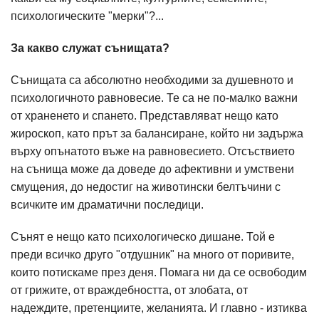
психологическите "мерки"?...
За какво служат сънищата?
Сънищата са абсолютно необходими за душевното и
психологичното равновесие. Те са не по-малко важни
от храненето и спането. Представляват нещо като
жироскоп, като прът за балансиране, който ни задържа
върху опънатото въже на равновесието. Отсъствието
на сънища може да доведе до афективни и умствени
смущения, до недостиг на животински белтъчини с
всичките им драматични последици.
Сънят е нещо като психологическо дишане. Той е
преди всичко друго "отдушник" на много от поривите,
които потискаме през деня. Помага ни да се освободим
от грижите, от враждебността, от злобата, от
надеждите, претенциите, желанията. И главно - изтиква