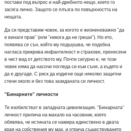
постави под въпрос и най-дребното нещо, което го
засяга лично. Защото се плъзга по повърхността на
нещата.
Да си представим човек, за когото е жизненоважно "да
е винаги прав" (или "никога да не греши"). Но ето,
появява се сън, който му подшушва, че подобна
нагласа прикрива инфантилност и страхове, пренесени
в чист вид от детството му. Почти сигурно е, че този
човек няма да насочи погледа си към съня, а където и
да е другаде. С риск да издигне още няколко защитни
стени около и без това зазиданата си личност.
"Бинарните" личности
Те изобилстват в западната цивилизация. "Бинарната"
личност прилича на махало на часовник, което
обявява, че истината се намира единствено в двата
края на собствения му мах, и отрича съществуването