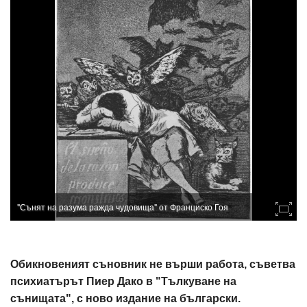
"Сънят на разума ражда чудовища" от Франциско Гоя
Обикновеният съновник не върши работа, съветва
психиатърът Пиер Дако в "Тълкуване на
сънищата", с ново издание на български.