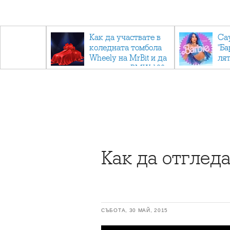
ични
Как да участвате в
Са
: Тайните
коледната томбола
"Ба
дор"
Wheely на MrBit и да
лят
спечелите BMW 120
Как да отглед
СЪБОТА, 30 МАЙ, 2015