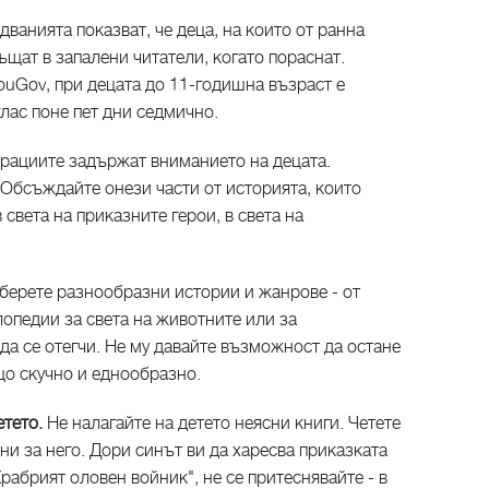
дванията показват, че деца, на които от ранна
ъщат в запалени читатели, когато пораснат.
ouGov, при децата до 11-годишна възраст е
глас поне пет дни седмично.
рациите задържат вниманието на децата.
 Обсъждайте онези части от историята, които
 света на приказните герои, в света на
берете разнообразни истории и жанрове - от
опедии за света на животните или за
 да се отегчи. Не му давайте възможност да остане
ещо скучно и еднообразно.
етето.
Не налагайте на детето неясни книги. Четете
ни за него. Дори синът ви да харесва приказката
рабрият оловен войник", не се притеснявайте - в