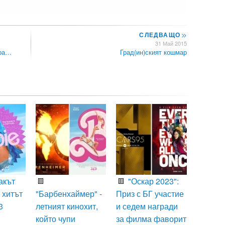
СЛЕДВАЩО
>>
31 Май 2015
дра…
Град(ин)ският кошмар
акът
"Оскар 2023":
 хитът
"Барбенхаймер" -
Приз с БГ участие
3
летният кинохит,
и седем награди
който чупи
за филма фаворит