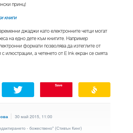
ински принц!
и книги
временни джаджи като електронните четци могат
реса на едно дете към книгите. Например
ектронни формати позволява да изтеглите от
с илюстрации, а четенето от E Ink екран се смята
Save
рова
30 май 2015, 11:00
едактирането - божествено" (Стивън Кинг)