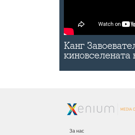
Канг Завоевател
киновселената 
За нас