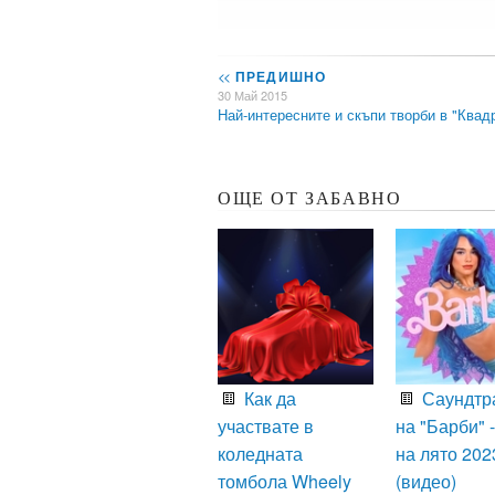
<<
ПРЕДИШНО
30 Май 2015
Най-интересните и скъпи творби в "Ква
ОЩЕ ОТ ЗАБАВНО
Как да
Саундтр
участвате в
на "Барби" -
коледната
на лято 202
томбола Wheely
(видео)