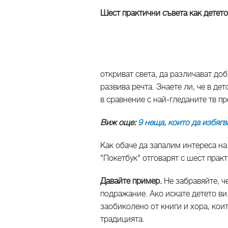
Шест практични съвета как детето
откриват света, да различават доб
развива речта. Знаете ли, че в де
в сравнение с най-гледаните тв п
Виж още:
9 неща, които да избягв
Как обаче да запалим интереса на
"Покетбук" отговарят с шест практ
Давайте пример.
Не забравяйте, ч
подражание. Ако искате детето ви 
заобиколено от книги и хора, кои
традицията.