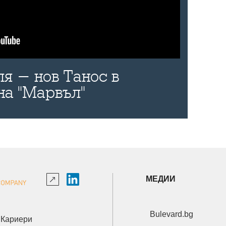
я - нов Танос в
на "Марвъл"
МЕДИИ
Bulevard.bg
Кариери