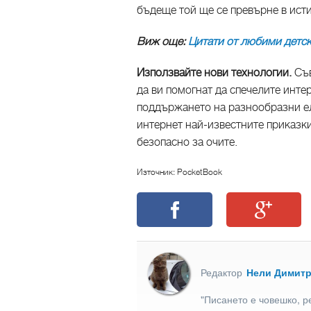
бъдеще той ще се превърне в ист
Виж още:
Цитати от любими детск
Използвайте нови технологии.
Съ
да ви помогнат да спечелите инте
поддържането на разнообразни ел
интернет най-известните приказки 
безопасно за очите.
Източник: PocketBook
Редактор
Нели Димит
"Писането е човешко, р