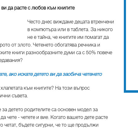
 ви да расте с любов към книгите
Често днес виждаме децата втренчени
в компютъра или в таблета. За никого
не е тайна, че книгите им помагат да
рото от злото. Четенето обогатява речника и
тските книги разнообразните думи са с 50% повече
редавания?
ате, ако искате детето ви да заобича четенето
 хлапетата към книгите? На този въпрос
ични съвета.
е за детето родителите са основен модел за
да чете - четете и вие. Когато вашето дете расте
то четат, бъдете сигурни, че то ще продължи