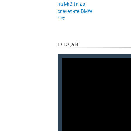
на MrBit и да
спечелите BMW
120
ГЛЕДАЙ