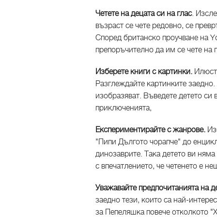
Четете на децата си на глас
. Изсле
възраст се чете редовно, се превр
Според британско проучване на Y
препоръчително да им се чете на 
Изберете книги с картинки.
Илюст
Разглеждайте картинките заедно.
изобразяват. Въведете детето си в
приключенията,
Експериментирайте с жанрове.
Из
"Пипи Дългото чорапче" до енцикл
динозаврите. Така детето ви няма
с впечатлението, че четенето е н
Уважавайте предпочитанията на д
заедно тези, които са най-интерес
за Пепеляшка повече отколкото "Х