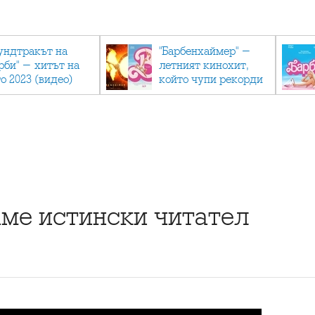
ундтракът на
"Барбенхаймер" -
рби" - хитът на
летният кинохит,
о 2023 (видео)
който чупи рекорди
аме истински читател