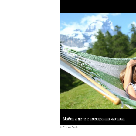
Майка и дете с електронна читанка
© PocketBook