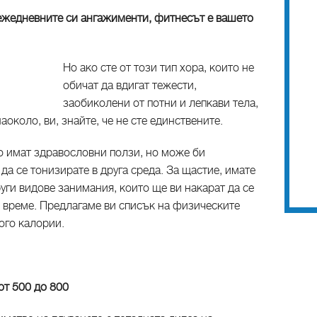
 ежедневните си ангажименти, фитнесът е вашето
Но ако сте от този тип хора, които не
обичат да вдигат тежести,
заобиколени от потни и лепкави тела,
аоколо, ви, знайте, че не сте единствените.
о имат здравословни ползи, но може би
да се тонизирате в друга среда. За щастие, имате
уги видове занимания, които ще ви накарат да се
о време. Предлагаме ви списък на физическите
ого калории.
 от 500 до 800