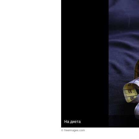
На диета
© freeimages.com