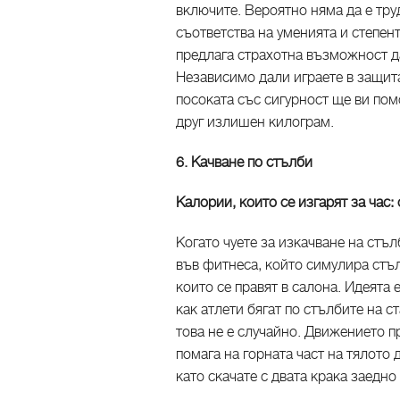
включите. Вероятно няма да е тру
съответства на уменията и степен
предлага страхотна възможност д
Независимо дали играете в защита
посоката със сигурност ще ви помо
друг излишен килограм.
6. Качване по стълби
Калории, които се изгарят за час:
Когато чуете за изкачване на стъ
във фитнеса, който симулира стъ
които се правят в салона. Идеята
как атлети бягат по стълбите на с
това не е случайно. Движението п
помага на горната част на тялото
като скачате с двата крака заедно