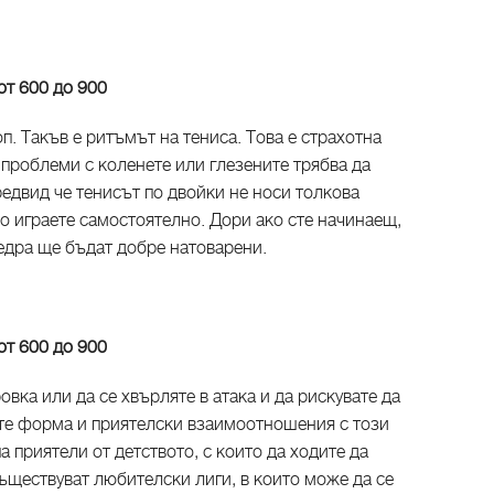
 от 600 до 900
топ. Такъв е ритъмът на тениса. Това е страхотна
 проблеми с коленете или глезените трябва да
редвид че тенисът по двойки не носи толкова
о играете самостоятелно. Дори ако сте начинаещ,
дра ще бъдат добре натоварени.
 от 600 до 900
вка или да се хвърляте в атака и да рискувате да
те форма и приятелски взаимоотношения с този
а приятели от детството, с които да ходите да
ъществуват любителски лиги, в които може да се