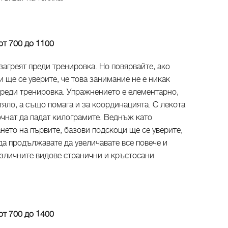
 от 700 до 1100
загреят преди тренировка. Но повярвайте, ако
 ще се уверите, че това занимание не е никак
 преди тренировка. Упражнението е елементарно,
тяло, а също помага и за координацията. С лекота
чнат да падат килограмите. Веднъж като
нето на първите, базови подскоци ще се уверите,
да продължавате да увеличавате все повече и
азличните видове странични и кръстосани
 от 700 до 1400