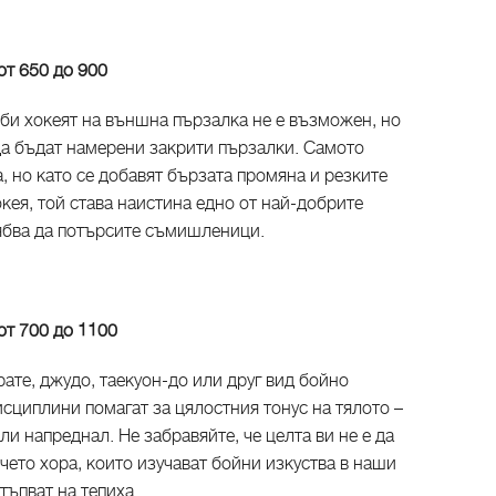
 от 650 до 900
би хокеят на външна пързалка не е възможен, но
да бъдат намерени закрити пързалки. Самото
, но като се добавят бързата промяна и резките
окея, той става наистина едно от най-добрите
ябва да потърсите съмишленици.
 от 700 до 1100
ате, джудо, таекуон-до или друг вид бойно
исциплини помагат за цялостния тонус на тялото –
и напреднал. Не забравяйте, че целта ви не е да
ечето хора, които изучават бойни изкуства в наши
ъпват на тепиха.