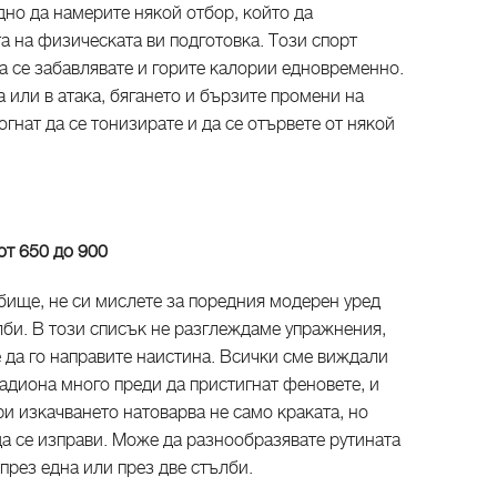
дно да намерите някой отбор, който да
та на физическата ви подготовка. Този спорт
а се забавлявате и горите калории едновременно.
 или в атака, бягането и бързите промени на
гнат да се тонизирате и да се отървете от някой
 от 650 до 900
лбище, не си мислете за поредния модерен уред
лби. В този списък не разглеждаме упражнения,
 е да го направите наистина. Всички сме виждали
тадиона много преди да пристигнат феновете, и
ри изкачването натоварва не само краката, но
 да се изправи. Може да разнообразявате рутината
 през една или през две стълби.