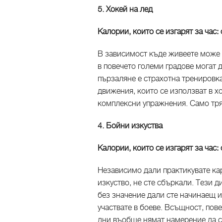
5. Хокей на лед
Калории, които се изгарят за час:
В зависимост къде живеете може 
в повечето големи градове могат 
пързаляне е страхотна тренировка
движения, които се използват в х
комплексни упражнения. Само тр
4. Бойни изкуства
Калории, които се изгарят за час:
Независимо дали практикувате кар
изкуство, не сте сбъркали. Тези д
без значение дали сте начинаещ ил
участвате в боеве. Всъщност, пов
дни въобще нямат намерение да ст