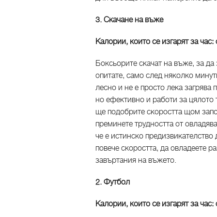
3. Скачане на въже
Калории, които се изгарят за час:
Боксьорите скачат на въже, за да 
опитате, само след няколко минути
лесно и не е просто лека загрява
но ефективно и работи за цялото 
ще подобрите скоростта щом запо
преминете трудността от овладява
че е истинско предизвикателство 
повече скоростта, да овладеете р
завъртания на въжето.
2. Футбол
Калории, които се изгарят за час: