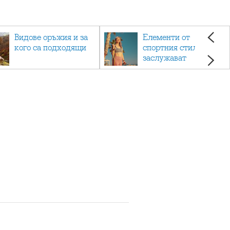
Видове оръжия и за
Елементи от
кого са подходящи
спортния стил, които
заслужават
внимание