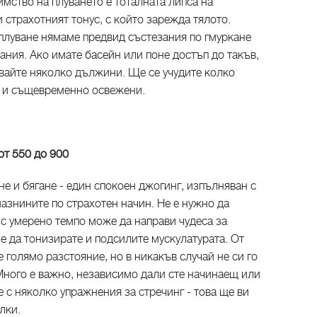
мство на плуването е тоталната липса на
 страхотният тонус, с който зарежда тялото.
 плуване нямаме предвид състезания по гмуркане
ания. Ако имате басейн или поне достъп до такъв,
увайте няколко дължини. Ще се учудите колко
, и същевременно освежени.
 от 550 до 900
не и бягане - един спокоен джогинг, изпълняван с
азнините по страхотен начин. Не е нужно да
е с умерено темпо може да направи чудеса за
не да тонизирате и подсилите мускулатурата. От
 голямо разстояние, но в никакъв случай не си го
 Много е важно, независимо дали сте начинаещ или
е с няколко упражнения за стречинг - това ще ви
лки.