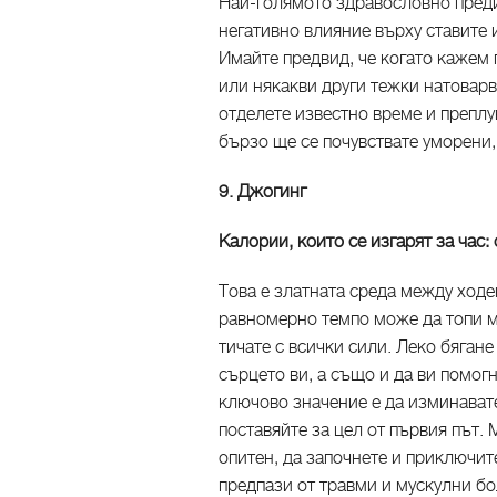
Най-голямото здравословно преди
негативно влияние върху ставите и
Имайте предвид, че когато кажем
или някакви други тежки натоварв
отделете известно време и препл
бързо ще се почувствате уморени
9. Джогинг
Калории, които се изгарят за час:
Това е златната среда между ходе
равномерно темпо може да топи м
тичате с всички сили. Леко бяган
сърцето ви, а също и да ви помог
ключово значение е да изминавате
поставяйте за цел от първия път.
опитен, да започнете и приключит
предпази от травми и мускулни бо