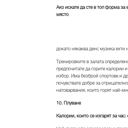
Ако искате да сте в топ форма за
място
докато някаква денс музика ехти н
Тренировките в залата определен
предпочитате да горите калории и 
избор. Има безброй спортове и др
почувствате добре за отрицателн
натоварвания, които горят най-мн
10. Плуване
Калории, които се изгарят за час: