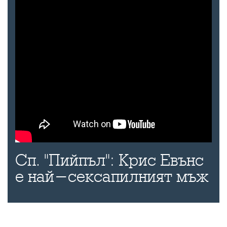
Сп. "Пийпъл": Крис Евънс
е най-сексапилният мъж