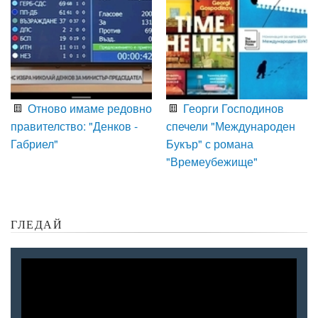
Отново имаме редовно
Георги Господинов
правителство: "Денков -
спечели "Международен
Габриел"
Букър" с романа
"Времеубежище"
ГЛЕДАЙ