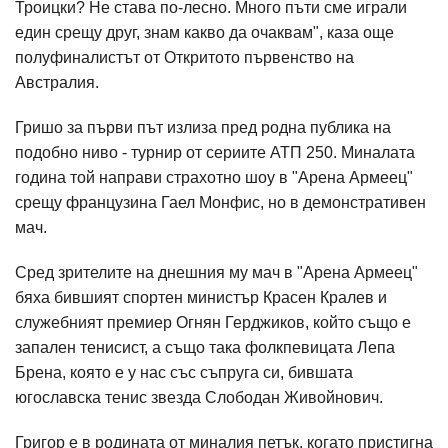
Троицки? Не става по-лесно. Много пъти сме играли
един срещу друг, знам какво да очаквам", каза още
полуфиналистът от Откритото първенство на
Австралия.
Гришо за първи път излиза пред родна публика на
подобно ниво - турнир от сериите АТП 250. Миналата
година той направи страхотно шоу в "Арена Армеец"
срещу французина Гаел Монфис, но в демонстративен
мач.
Сред зрителите на днешния му мач в "Арена Армеец"
бяха бившият спортен министър Красен Кралев и
служебният премиер Огнян Герджиков, който също е
запален тенисист, а също така фолкпевицата Лепа
Брена, която е у нас със съпруга си, бившата
югославска тенис звезда Слободан Живойнович.
Григор е в родината от миналия петък, когато пристигна