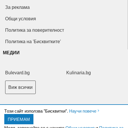
За реклама
Общи условия
Политика за поверителност
Политика на 'Бисквитките'
МЕДИИ
Bulevard.bg
Kulinaria.bg
Виж всички
Tози сайт използва "Бисквитки".
Научи повече
ПРИЕМАМ
Copyright © 2026 Ксениум ООД. Всички права запазени.
Developed by
Моля, запознайте се с нашите
Общи условия
и
Политика за