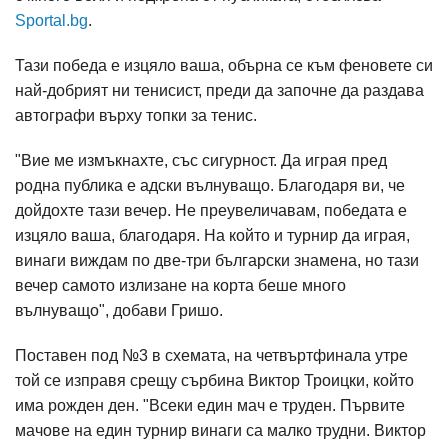
Sportal.bg
.
Тази победа е изцяло ваша, обърна се към феновете си
най-добрият ни тенисист, преди да започне да раздава
автографи върху топки за тенис.
"Вие ме измъкнахте, със сигурност. Да играя пред
родна публика е адски вълнуващо. Благодаря ви, че
дойдохте тази вечер. Не преувеличавам, победата е
изцяло ваша, благодаря. На който и турнир да играя,
винаги виждам по две-три български знамена, но тази
вечер самото излизане на корта беше много
вълнуващо", добави Гришо.
Поставен под №3 в схемата, на четвъртфинала утре
той се изправя срещу сърбина Виктор Троицки, който
има рожден ден. "Всеки един мач е труден. Първите
мачове на един турнир винаги са малко трудни. Виктор