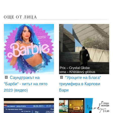
ОЩЕ ОТ ЛИЦА
Саундтракът на
"Уроците на Блага"
"Барби" - хитът на лято
триумфира в Карлови
2023 (видео)
Вари