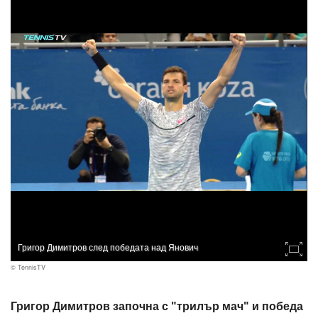
Григор Димитров след победата над Янович
© TennisTV
Григор Димитров започна с "трилър мач" и победа