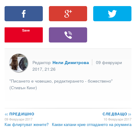
Save
Редактор
Нели Димитрова
09 февруари
2017, 21:26
"Писането е човешко, редактирането - божествено"
(Стивън Кинг)
<<
ПРЕДИШНО
СЛЕДВАЩО
>>
09 Февруари 2017
10 Февруари 2017
Как флиртуват жените?
Какви капани крие отпадането на роуминга