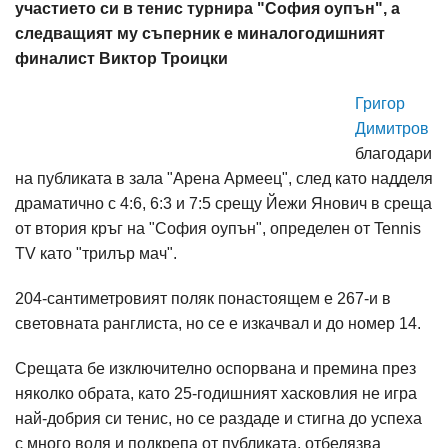
участието си в тенис турнира "София оупън", а
следващият му съперник е миналогодишният
финалист Виктор Троицки
Григор
Димитров
благодари
на публиката в зала "Арена Армеец", след като надделя
драматично с 4:6, 6:3 и 7:5 срещу Йежи Янович в среща
от втория кръг на "София оупън", определен от Tennis
TV като "трилър мач".
204-сантиметровият поляк понастоящем е 267-и в
световната ранглиста, но се е изкачвал и до номер 14.
Срещата бе изключително оспорвана и премина през
няколко обрата, като 25-годишният хасковлия не игра
най-добрия си тенис, но се раздаде и стигна до успеха
с много воля и подкрепа от публиката, отбелязва