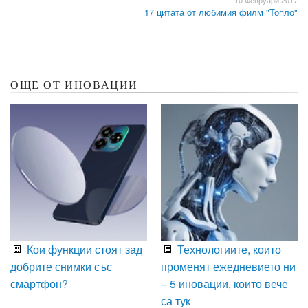
10 Февруари 2017
17 цитата от любимия филм "Топло"
ОЩЕ ОТ ИНОВАЦИИ
Кои функции стоят зад
Технологиите, които
добрите снимки със
променят ежедневието ни
смартфон?
– 5 иновации, които вече
са тук