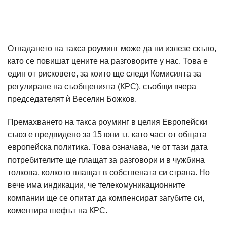
Отпадането на такса роуминг може да ни излезе скъпо,
като се повишат цените на разговорите у нас. Това е
един от рисковете, за които ще следи Комисията за
регулиране на съобщенията (КРС), съобщи вчера
председателят ѝ Веселин Божков.
Премахването на такса роуминг в целия Европейски
съюз е предвидено за 15 юни т.г. като част от общата
европейска политика. Това означава, че от тази дата
потребителите ще плащат за разговори и в чужбина
толкова, колкото плащат в собствената си страна. Но
вече има индикации, че телекомуникационните
компании ще се опитат да компенсират загубите си,
коментира шефът на КРС.