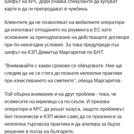
Шефът на КРС дори очаква спекуланти да купуват
карти и да ги препродават в чужбина.
Клиентите да не позволяват на мобилните оператори
да използват отпадането на роуминга в ЕС като
основание за преподписване на действащите договори
при по-неизгодни условия. За това предупреди пък
шефът на КЗП Димитър Маргаритов по БНТ.
"Внимавайте с какви срокове се обвързвате. Ние ще
следим да не се стига до познати нелоялни практики
при изчисляването на сметките", обеща Маргаритов.
Той обърна внимание и на друг проблем - това, че
есемесите на кирилица са по-скъпи. И призова
оператори и КРС да решат казуса, защото проблемът
бил технически и КЗП може само да се произнесе за
нелоялна търговска практика и да апелира за бързо
решение в полза на българите.