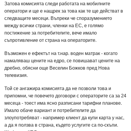
Затова комисията следи работата на мобилните
оператори и ще е нащрек за това как те ще действат в
следващите месеци. Въпреки че споразумението
между всички страни, членки на ЕС, е голямо
постижение за потребителите, вече имало
съпротивление от страна на операторите.
Възможен е ефектът на т.нар. воден матрак - когато
намаляваш цените на едро, се повишават цените на
дребно, обясни още Веселин Божков пред Нова
телевизия.
Той се ангажира комисията да не позволи това и
припомни, че повечето договори с операторите са за 24
месеца - тоест има ясно разписани тарифни планове.
Имало обаче вариант и потребителите да
злоупотребяват - например клиент да купи карта у нас,
а да я ползва в страна, където услугите са по-скъпи.