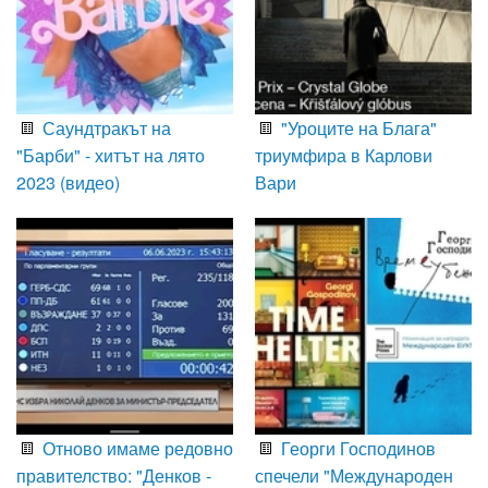
Саундтракът на
"Уроците на Блага"
"Барби" - хитът на лято
триумфира в Карлови
2023 (видео)
Вари
Отново имаме редовно
Георги Господинов
правителство: "Денков -
спечели "Международен