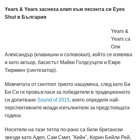
Years & Years заснеха клип към песента си Eyes
Shut в България
Years &
Years са
Оли
Александър (клавишни и соловокал), който се изявява
и като актьор, басистът Майки Голдсуърти и Емре
Тюркмен (синтезатор).
Момчетата от синтпоп триото нашумяха, след като Би
Би Си ги провъзгласи за победители в традиционното
си допитване
Sound of 2015
, което определя най-
перспективните млади изпълнители за предстоящата
година.
Носители на тази титла по-рано са били британски
звезди като Адел, Сам Смит, "Кийн", Корин Бейли Рей,