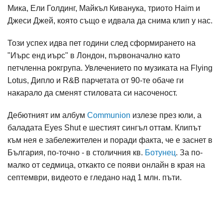
Мика, Ели Голдинг, Майкъл Киванука, триото Haim и
Джеси Джей, която също е идвала да снима клип у нас.
Този успех идва пет години след сформирането на
"Иърс енд иърс" в Лондон, първоначално като
петчленна рокгрупа. Увлечението по музиката на Flying
Lotus, Дипло и R&B парчетата от 90-те обаче ги
накарало да сменят стиловата си насоченост.
Дебютният им албум
Communion
излезе през юли, а
баладата Eyes Shut е шестият сингъл оттам. Клипът
към нея е забележителен и поради факта, че е заснет в
България, по-точно - в столичния кв.
Ботунец
. За по-
малко от седмица, откакто се появи онлайн в края на
септември, видеото е гледано над 1 млн. пъти.