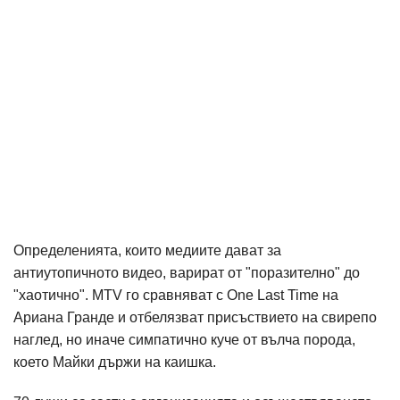
Определенията, които медиите дават за
антиутопичното видео, варират от "поразително" до
"хаотично". MTV го сравняват с One Last Time на
Ариана Гранде и отбелязват присъствието на свирепо
наглед, но иначе симпатично куче от вълча порода,
което Майки държи на каишка.