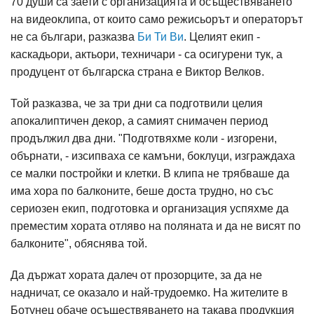
70 души са заети с организацията и осъществяването
на видеоклипа, от които само режисьорът и операторът
не са българи, разказва
Би Ти Ви
. Целият екип -
каскадьори, актьори, техничари - са осигурени тук, а
продуцент от българска страна е Виктор Велков.
Той разказва, че за три дни са подготвили целия
апокалиптичен декор, а самият снимачен период
продължил два дни. "Подготвяхме коли - изгорени,
обърнати, - изсипваха се камъни, боклуци, изграждаха
се малки постройки и клетки. В клипа не трябваше да
има хора по балконите, беше доста трудно, но със
сериозен екип, подготовка и организация успяхме да
преместим хората отляво на поляната и да не висят по
балконите", обяснява той.
Да държат хората далеч от прозорците, за да не
надничат, се оказало и най-трудоемко. На жителите в
Ботунец обаче осъществяването на такава продукция