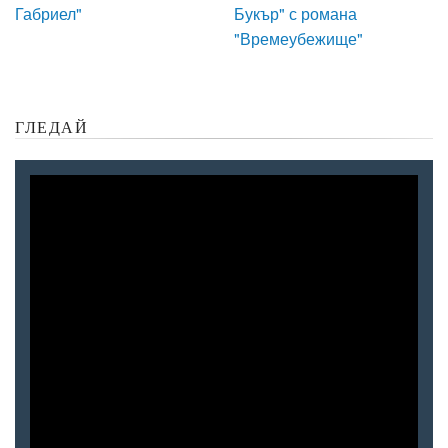
Габриел"
Букър" с романа
"Времеубежище"
ГЛЕДАЙ