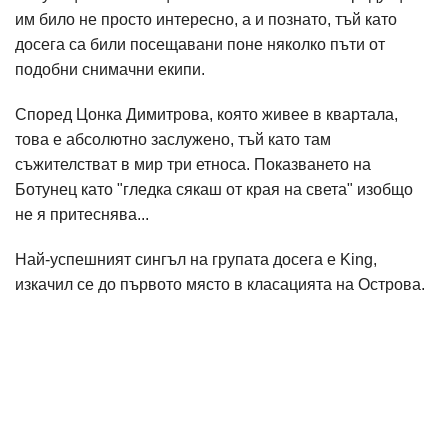
им било не просто интересно, а и познато, тъй като
досега са били посещавани поне няколко пъти от
подобни снимачни екипи.
Според Цонка Димитрова, която живее в квартала,
това е абсолютно заслужено, тъй като там
съжителстват в мир три етноса. Показването на
Ботунец като "гледка сякаш от края на света" изобщо
не я притеснява...
Най-успешният сингъл на групата досега е King,
изкачил се до първото място в класацията на Острова.