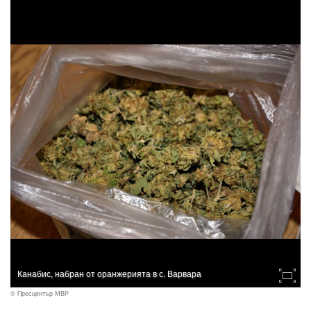
Канабис, набран от оранжерията в с. Варвара
© Пресцентър МВР