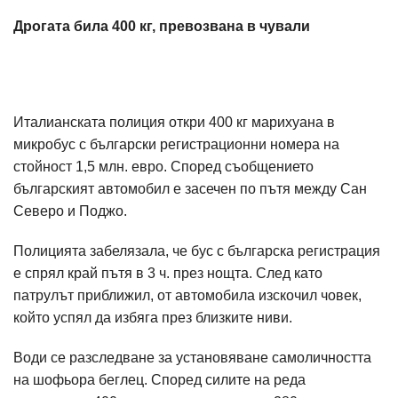
Дрогата била 400 кг, превозвана в чували
Италианската полиция откри 400 кг марихуана в
микробус с български регистрационни номера на
стойност 1,5 млн. евро. Според съобщението
българският автомобил е засечен по пътя между Сан
Северо и Поджо.
Полицията забелязала, че бус с българска регистрация
е спрял край пътя в 3 ч. през нощта. След като
патрулът приближил, от автомобила изскочил човек,
който успял да избяга през близките ниви.
Води се разследване за установяване самоличността
на шофьора беглец. Според силите на реда