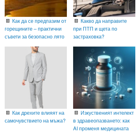
Как да се предпазим от
Какво да направите
горещините – практични
при ПТП и щета по
съвети за безопасно лято
застраховка?
Как дрехите влияят на
Изкуственият интелект
самочувствието на мъжа?
в здравеопазването: как
AI променя медицината