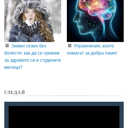
Зимен сезон без
Упражнения, които
болести: как да се грижим
помагат за добра памет
за здравето си в студените
месеци?
ГЛЕДАЙ