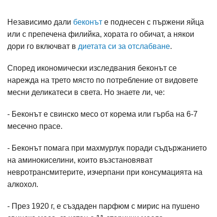
Независимо дали
беконът
е поднесен с пържени яйца
или с препечена филийка, хората го обичат, а някои
дори го включват в
диетата си за отслабване
.
Според икономически изследвания беконът се
нарежда на трето място по потребление от видовете
месни деликатеси в света. Но знаете ли, че:
- Беконът е свинско месо от корема или гърба на 6-7
месечно прасе.
- Беконът помага при махмурлук поради съдържанието
на аминокиселини, които възстановяват
невротрансмитерите, изчерпани при консумацията на
алкохол.
- През 1920 г, е създаден парфюм с мирис на пушено