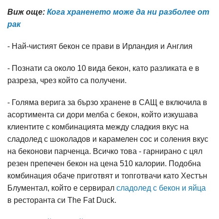
Виж още:
Кога храненето може да ни разболее от
рак
- Най-чистият бекон се прави в Ирландия и Англия
- Познати са около 10 вида бекон, като разликата е в
разреза, чрез който са получени.
- Голяма верига за бързо хранене в САЩ е включила в
асортимента си дори мелба с бекон, който изкушава
клиентите с комбинацията между сладкия вкус на
сладолед с шоколадов и карамелен сос и соления вкус
на беконови парченца. Всичко това - гарнирано с цял
резен препечен бекон на цена 510 калории. Подобна
комбинация обаче приготвят и топготвачи като Хестън
Блументал, който е сервирал
сладолед с бекон и яйца
в ресторанта си The Fat Duck.