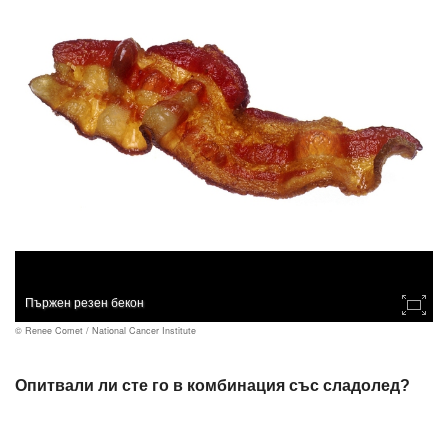
Пържен резен бекон
© Renee Comet / National Cancer Institute
Опитвали ли сте го в комбинация със сладолед?