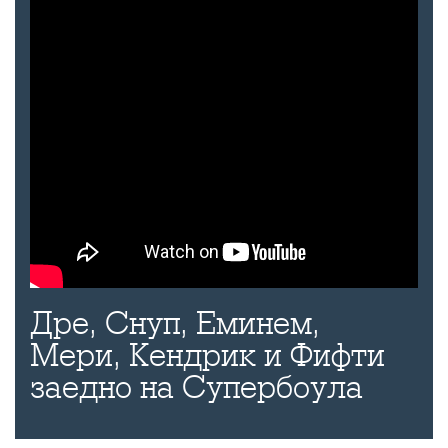
Дре, Снуп, Еминем,
Мери, Кендрик и Фифти
заедно на Супербоула