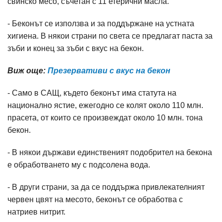
свинско месо, съчетан с 11 етерични масла.
- Беконът се използва и за поддържане на устната
хигиена. В някои страни по света се предлагат паста за
зъби и конец за зъби с вкус на бекон.
Виж още:
Презервативи с вкус на бекон
- Само в САЩ, където беконът има статута на
национално ястие, ежегодно се колят около 110 млн.
прасета, от които се произвеждат около 10 млн. тона
бекон.
- В някои държави единственият подобрител на бекона
е обработването му с подсолена вода.
- В други страни, за да се поддържа привлекателният
червен цвят на месото, беконът се обработва с
натриев нитрит.