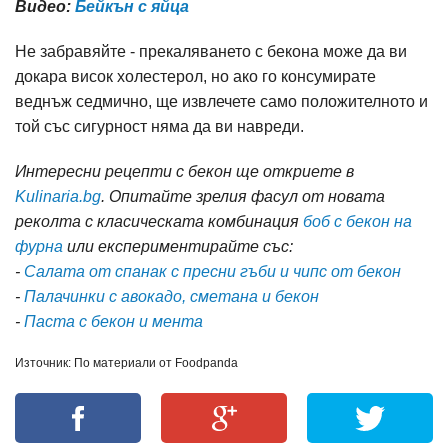
Видео:
Бейкън с яйца
Не забравяйте - прекаляването с бекона може да ви
докара висок холестерол, но ако го консумирате
веднъж седмично, ще извлечете само положителното и
той със сигурност няма да ви навреди.
Интересни рецепти с бекон ще откриете в
Kulinaria.bg
. Опитайте зрелия фасул от новата
реколта с класическата комбинация
боб с бекон на
фурна
или експериментирайте със:
-
Салата от спанак с пресни гъби и чипс от бекон
-
Палачинки с авокадо, сметана и бекон
-
Паста с бекон и мента
Източник: По материали от Foodpanda