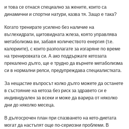
и това се отнася специално за жените, които са
динамични и спортни натури, казва тя. Защо е така?
Когато тренирате усилено без наличие на
въглехидрати, щитовидната жлеза, която управлява
метаболизма ви, забавя количеството енергия (т.е.
калориите), с които разполагате за изгаряне по време
на тренировката си. А ако поддържате кетозата
прекалено дълго, ще е трудно да върнете метаболизма
си в нормални релси, предупреждава специалистката.
За нещастие въпросът колко дълго можете да останете
в състояние на кетоза без риск за здравето си е
индивидуален за всеки и може да варира от няколко
дни до няколко месеца.
В дългосрочен план при спазването на кето-диетата
могат да настъпят още по-сериозни проблеми. В