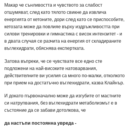
Макар че сънливостта и чувството за слабост
отшумяват, след като тялото свикне да извлича
енергията от кетоните, дори след като се приспособите,
кетозата може да повлияе върху издръжливостта при
силови тренировки и гимнастика с висок интензитет - и
в двата случая се разчита на енергия от складираните
въглехидрати, обяснява експертката.
Затова въпреки, че се чувствате все едно сте
подложени на най-високите натоварвания,
действителните ви усилия са много по-малки, отколкото
при прием на достатъчно въглехидрати, казва Клайнър.
И докато първоначално може да изгубите от мастните
си натрупвания, без въглехидрати метаболизмът е в
състояние да се забави дотолкова, че
да настъпи постоянна увреда -