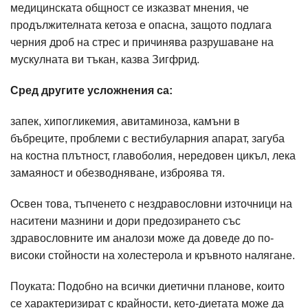
медицинската общност се изказват мнения, че
продължителната кетоза е опасна, защото подлага
черния дроб на стрес и причинява разрушаване на
мускулната ви тъкан, казва Зигфрид.
Сред другите усложнения са:
запек, хипогликемия, авитаминоза, камъни в
бъбреците, проблеми с вестибуларния апарат, загуба
на костна плътност, главоболия, нередовен цикъл, лека
замаяност и обезводняване, изброява тя.
Освен това, тъпченето с нездравословни източници на
наситени мазнини и дори предозирането със
здравословните им аналози може да доведе до по-
високи стойности на холестерола и кръвното налягане.
Поуката: Подобно на всички диетични планове, които
се характеризират с крайности, кето-диетата може да