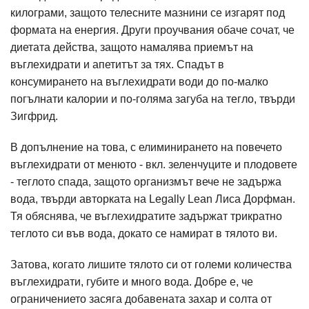
килограми, защото телесните мазнини се изгарят под
формата на енергия. Други проучвания обаче сочат, че
диетата действа, защото намалява приемът на
въглехидрати и апетитът за тях. Спадът в
консумирането на въглехидрати води до по-малко
погълнати калории и по-голяма загуба на тегло, твърди
Зигфрид.
В допълнение на това, с елиминирането на повечето
въглехидрати от менюто - вкл. зеленчуците и плодовете
- теглото спада, защото организмът вече не задържа
вода, твърди авторката на Legally Lean Лиса Дорфман.
Тя обяснява, че въглехидратите задържат трикратно
теглото си във вода, докато се намират в тялото ви.
Затова, когато лишите тялото си от големи количества
въглехидрати, губите и много вода. Добре е, че
ограничението засяга добавената захар и солта от