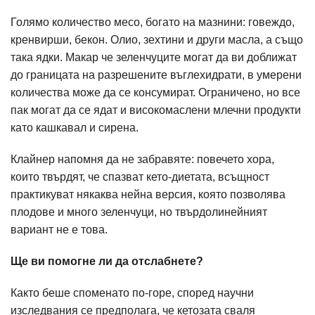
Голямо количество месо, богато на мазнини: говеждо,
кренвирши, бекон. Олио, зехтини и други масла, а също
така ядки. Макар че зеленчуците могат да ви доближат
до границата на разрешените въглехидрати, в умерени
количества може да се консумират. Ограничено, но все
пак могат да се ядат и високомаслени млечни продукти
като кашкавал и сирена.
Клайнер напомня да не забравяте: повечето хора,
които твърдят, че спазват кето-диетата, всъщност
практикуват някаква нейна версия, която позволява
плодове и много зеленчуци, но твърдолинейният
вариант не е това.
Ще ви помогне ли да отслабнете?
Както беше споменато по-горе, според научни
изследвания се предполага, че кетозата сваля