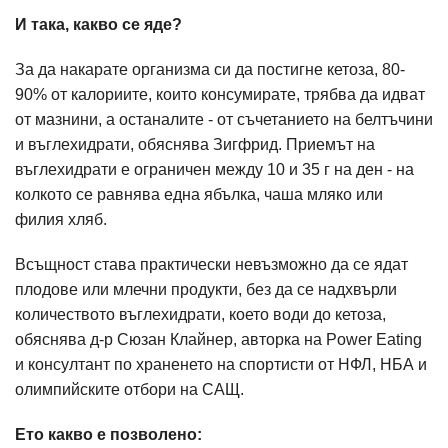
И така, какво се яде?
За да накарате организма си да постигне кетоза, 80-
90% от калориите, които консумирате, трябва да идват
от мазнини, а останалите - от съчетанието на белтъчини
и въглехидрати, обяснява Зигфрид. Приемът на
въглехидрати е ограничен между 10 и 35 г на ден - на
колкото се равнява една ябълка, чаша мляко или
филия хляб.
Всъщност става практически невъзможно да се ядат
плодове или млечни продукти, без да се надхвърли
количеството въглехидрати, което води до кетоза,
обяснява д-р Сюзан Клайнер, авторка на Power Eating
и консултант по храненето на спортисти от НФЛ, НБА и
олимпийските отбори на САЩ.
Ето какво е позволено: