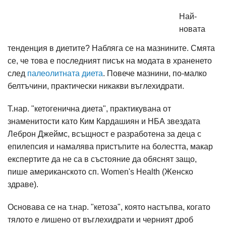
Най-
новата
тенденция в диетите? Набляга се на мазнините. Смята
се, че това е последният писък на модата в храненето
след
палеолитната диета
. Повече мазнини, по-малко
белтъчини, практически никакви въглехидрати.
Т.нар. "кетогенична диета", практикувана от
знаменитости като Ким Кардашиян и НБА звездата
Леброн Джеймс, всъщност е разработена за деца с
епилепсия и намалява пристъпите на болестта, макар
експертите да не са в състояние да обяснят защо,
пише американското сп. Women's Health (Женско
здраве).
Основава се на т.нар. "кетоза", която настъпва, когато
тялото е лишено от въглехидрати и черният дроб