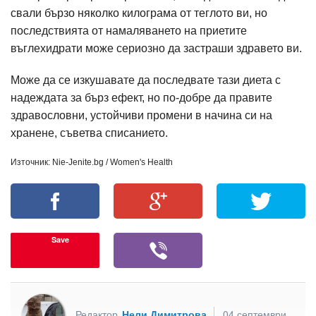
свали бързо няколко килограма от теглото ви, но
последствията от намаляването на приетите
въглехидрати може сериозно да застраши здравето ви.
Може да се изкушавате да последвате тази диета с
надеждата за бърз ефект, но по-добре да правите
здравословни, устойчиви промени в начина си на
хранене, съветва списанието.
Източник: Nie-Jenite.bg / Women's Health
Save
Редактор
Нели Димитрова
04 септември