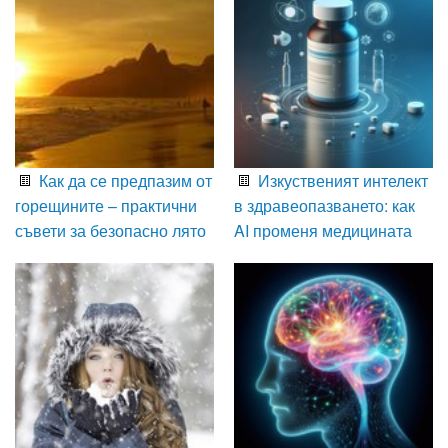
Как да се предпазим от
Изкуственият интелект
горещините – практични
в здравеопазването: как
съвети за безопасно лято
AI променя медицината