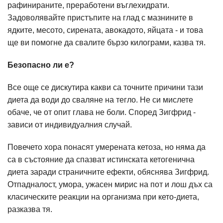
рафинираните, преработени въглехидрати.
Задоволявайте пристъпите на глад с мазнините в
ядките, месото, сирената, авокадото, яйцата - и това
ще ви помогне да свалите бързо килограми, казва тя.
Безопасно ли е?
Все още се дискутира какви са точните причини тази
диета да води до сваляне на тегло. Не си мислете
обаче, че от опит глава не боли. Според Зигфрид -
зависи от индивидуалния случай.
Повечето хора понасят умерената кетоза, но няма да
са в състояние да спазват истинската кетогенична
диета заради страничните ефекти, обяснява Зигфрид.
Отпадналост, умора, ужасен мирис на пот и лош дъх са
класическите реакции на организма при кето-диета,
разказва тя.