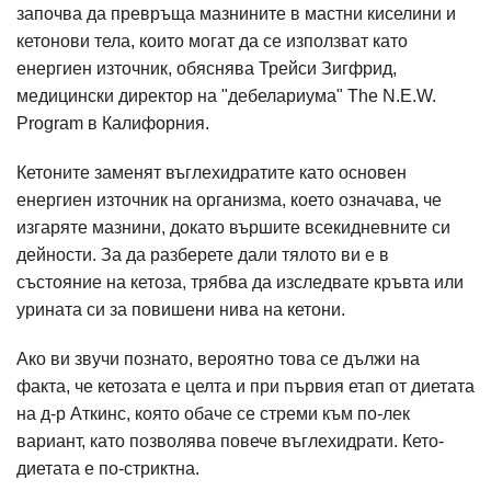
започва да превръща мазнините в мастни киселини и
кетонови тела, които могат да се използват като
енергиен източник, обяснява Трейси Зигфрид,
медицински директор на "дебелариума" The N.E.W.
Program в Калифорния.
Кетоните заменят въглехидратите като основен
енергиен източник на организма, което означава, че
изгаряте мазнини, докато вършите всекидневните си
дейности. За да разберете дали тялото ви е в
състояние на кетоза, трябва да изследвате кръвта или
урината си за повишени нива на кетони.
Ако ви звучи познато, вероятно това се дължи на
факта, че кетозата е целта и при първия етап от диетата
на д-р Аткинс, която обаче се стреми към по-лек
вариант, като позволява повече въглехидрати. Кето-
диетата е по-стриктна.