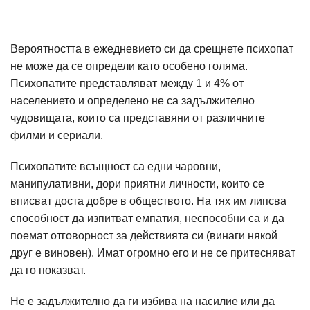
Вероятността в ежедневието си да срещнете психопат
не може да се определи като особено голяма.
Психопатите представляват между 1 и 4% от
населението и определено не са задължително
чудовищата, които са представяни от различните
филми и сериали.
Психопатите всъщност са едни чаровни,
манипулативни, дори приятни личности, които се
вписват доста добре в обществото. На тях им липсва
способност да изпитват емпатия, неспособни са и да
поемат отговорност за действията си (винаги някой
друг е виновен). Имат огромно его и не се притесняват
да го показват.
Не е задължително да ги избива на насилие или да