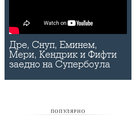
Дре, Снуп, Еминем,
Мери, Кендрик и Фифти
заедно на Супербоула
ПОПУЛЯРНО