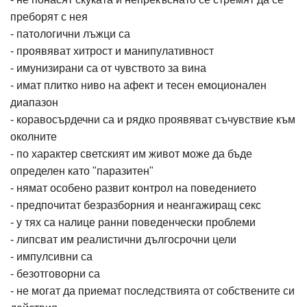
преборят с нея
- патологични лъжци са
- проявяват хитрост и манипулативност
- имунизирани са от чувството за вина
- имат плитко ниво на афект и тесен емоционален
диапазон
- коравосърдечни са и рядко проявяват съчувствие към
околните
- по характер светският им живот може да бъде
определен като "паразитен"
- нямат особено развит контрол на поведението
- предпочитат безразборния и неангажиращ секс
- у тях са налице ранни поведенчески проблеми
- липсват им реалистични дългосрочни цели
- импулсивни са
- безотговорни са
- не могат да приемат последствията от собствените си