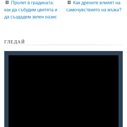
Пролет в градината:
Как дрехите влияят на
как да събудим цветята и
самочувствието на мъжа?
да създадем зелен оазис
ГЛЕДАЙ