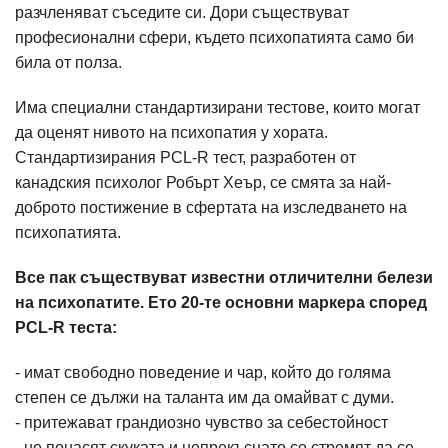
разчленяват съседите си. Дори съществуват
професионални сфери, където психопатията само би
била от полза.
Има специални стандартизирани тестове, които могат
да оценят нивото на психопатия у хората.
Стандартизирания PCL-R тест, разработен от
канадския психолог Робърт Хеър, се смята за най-
доброто постижение в сфертата на изследването на
психопатията.
Все пак съществуват известни отличителни белези
на психопатите. Ето 20-те основни маркера според
PCL-R теста:
- имат свободно поведение и чар, който до голяма
степен се дължи на таланта им да омайват с думи.
- притежават грандиозно чувство за себестойност
- не понасят скуката и непрекъснато се стремят да се