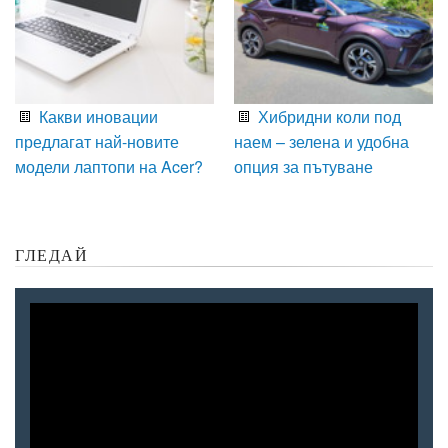
Какви иновации
Хибридни коли под
предлагат най-новите
наем – зелена и удобна
модели лаптопи на Acer?
опция за пътуване
ГЛЕДАЙ