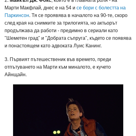
2.
Майкъл Дж. Фокс
, който е в главната роля - на
Марти Макфлай, днес е на 54 и
се бори с болестта на
Паркинсон
. Тя се проявява в началото на 90-те, скоро
след края на снимките за трилогията, но актьорът
продължава да работи - предимно в сериали като
"Шеметен град" и "Добрата съпруга", където се появява
и понастоящем като адвоката Луис Канинг.
3. Първият пътешественик във времето, преди
отпътуването на Марти към миналото, е кучето
Айнщайн.