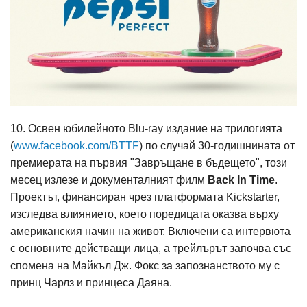
10. Освен юбилейното Blu-ray издание на трилогията
(
www.facebook.com/BTTF
) по случай 30-годишнината от
премиерата на първия "Завръщане в бъдещето", този
месец излезе и документалният филм
Back In Time
.
Проектът, финансиран чрез платформата Kickstarter,
изследва влиянието, което поредицата оказва върху
американския начин на живот. Включени са интервюта
с основните действащи лица, а трейлърът започва със
спомена на Майкъл Дж. Фокс за запознанството му с
принц Чарлз и принцеса Даяна.