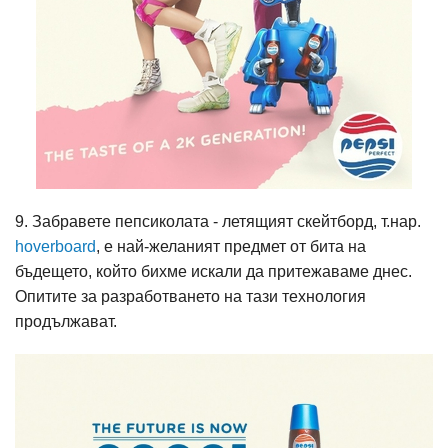
9. Забравете пепсиколата - летящият скейтборд, т.нар.
hoverboard
, е най-желаният предмет от бита на
бъдещето, който бихме искали да притежаваме днес.
Опитите за разработването на тази технология
продължават.