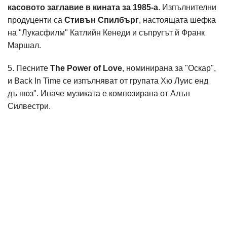
касовото заглавие в кината за 1985-а
. Изпълнителни
продуценти са
Стивън Спилбърг
, настоящата шефка
на "Лукасфилм" Катлийн Кенеди и съпругът й Франк
Маршал.
5. Песните
The Power of Love
, номинирана за "Оскар",
и Back In Time се изпълняват от групата Хю Луис енд
дъ нюз". Иначе музиката е композирана от Алън
Силвестри.