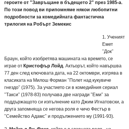
героите от "Завръщане в бъдещето 2" през 1985-а.
По този повод ви припомняме някои любопитни
подробности за комедийната фантастична
трилогия на Робърт Земекис
1. Ученият
Емет
"Док"
Браун, който изобретява машината на времето, се
играе от
Кристофър Лойд
. Актьорът, който навършва
77 ден след ключовата дата, на 22 октомври, изгрява в
класиката на Милош Форман "Полет над кукувиче
гнездо" (1975). За участието си в комедийния сериал
"Такси" (1978-83) получава две награди "Еми" за
поддържащото си изпълнение като Джим Игнатовски, а
друга запомняща се негова роля е чичо Фестър в
"Семейство Адамс" и продължението му (1991-93).