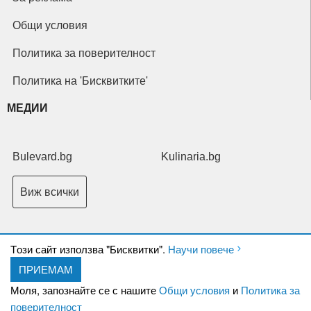
Общи условия
Политика за поверителност
Политика на 'Бисквитките'
МЕДИИ
Bulevard.bg
Kulinaria.bg
Виж всички
Tози сайт използва "Бисквитки".
Научи повече
ПРИЕМАМ
Copyright © 2026 Ксениум ООД. Всички права запазени.
Developed by
Моля, запознайте се с нашите
Общи условия
и
Политика за
XeniumCompany.com
поверителност