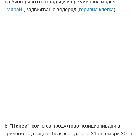
на биогориво от отпадъци и премиерния модел
"
Мирай
", задвижван с водород (
горивна клетка
).
8. "
Пепси
", които са продуктово позиционирани в
трилогията, също отбелязват датата 21 октомври 2015