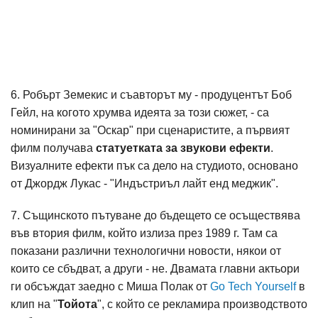
6. Робърт Земекис и съавторът му - продуцентът Боб
Гейл, на когото хрумва идеята за този сюжет, - са
номинирани за "Оскар" при сценаристите, а първият
филм получава
статуетката за звукови ефекти
.
Визуалните ефекти пък са дело на студиото, основано
от Джордж Лукас - "Индъстриъл лайт енд меджик".
7. Същинското пътуване до бъдещето се осъществява
във втория филм, който излиза през 1989 г. Там са
показани различни технологични новости, някои от
които се сбъдват, а други - не. Двамата главни актьори
ги обсъждат заедно с Миша Полак от
Go Tech Yourself
в
клип на "
Тойота
", с който се рекламира производството