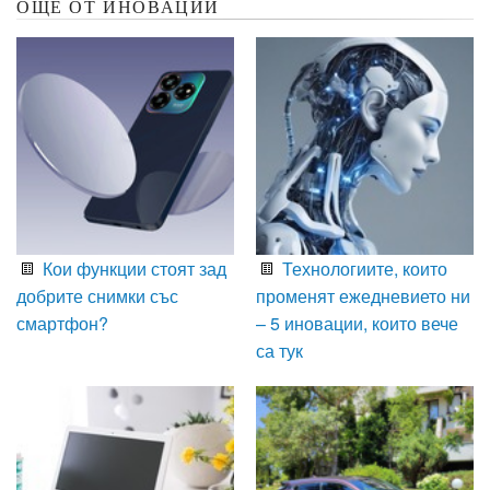
ОЩЕ ОТ ИНОВАЦИИ
Кои функции стоят зад
Технологиите, които
добрите снимки със
променят ежедневието ни
смартфон?
– 5 иновации, които вече
са тук