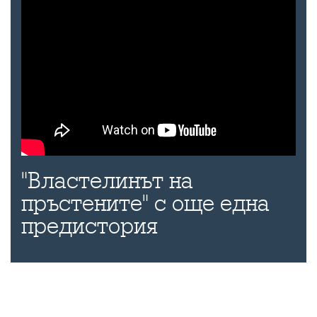
"Властелинът на
пръстените" с още една
предистория