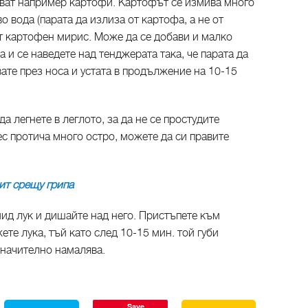
лзват например картофи. Картофът се измива много
о вода (парата да излиза от картофа, а не от
ят картофен мирис. Може да се добави и малко
а и се наведете над тенджерата така, че парата да
вате през носа и устата в продължение на 10-15
а легнете в леглото, за да не се простудите
с протича много остро, можете да си правите
ит срещу грипа
ид лук и дишайте над него. Пристъпете към
те лука, тъй като след 10-15 мин. той губи
начително намалява.
Save