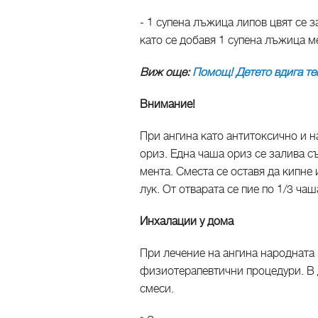
- 1 супена лъжица липов цвят се з
като се добавя 1 супена лъжица м
Виж още:
Помощ! Детето вдига те
Внимание!
При ангина като антитоксично и 
ориз. Една чаша ориз се залива с
мента. Сместа се оставя да кипне 
лук. От отварата се пие по 1/3 чаш
Инхалации у дома
При лечение на ангина народната
физиотерапевтични процедури. В 
смеси.