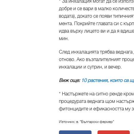
* За инхалация могат да се изпо
добре и се вари в малко количеств
водата), докато се появи типични
мента. Покрийте главата си с кърп
идва върху лицето ви и да я вдиш
мин.
След инхалацията трябва веднага д
отново. Ако възпалителният проце
инхалации и сутрин, и вечер.
Виж още:
10 растения, които са щ
* Настържете на ситно ренде кром
процедурата веднага щом настърже
фитонцидите и ефикасността му з
Източник: в. "Български фермер"