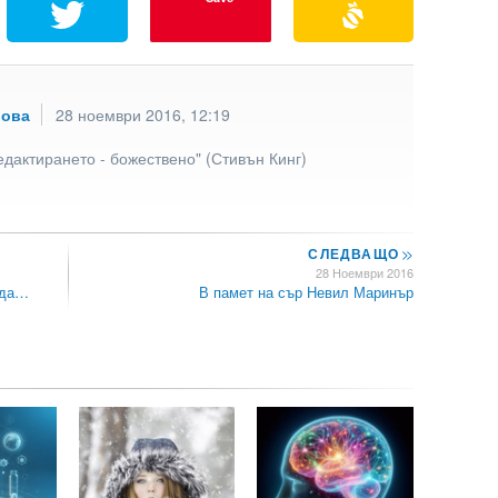
рова
28 ноември 2016, 12:19
едактирането - божествено" (Стивън Кинг)
СЛЕДВАЩО
>>
28 Ноември 2016
 да…
В памет на сър Невил Маринър