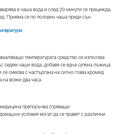
аварява в чаша вода и след 20 минути се прецежда,
ед. Приема се по половин чаша преди сън.
мпература
намаляващо температурата средство се използва
ъс седем чаши вода, добавя се една супена лъжица
и се смесва с настъргана на ситно глава кромид
а на всеки два часа.
 медицина препоръчва сгряващи
домашни условия могат да се правят с различни