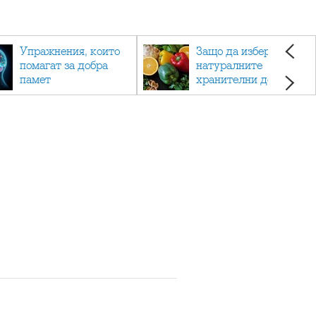
Упражнения, които
Защо да изберете
помагат за добра
натуралните
памет
хранителни добавки
пред синтетичните?