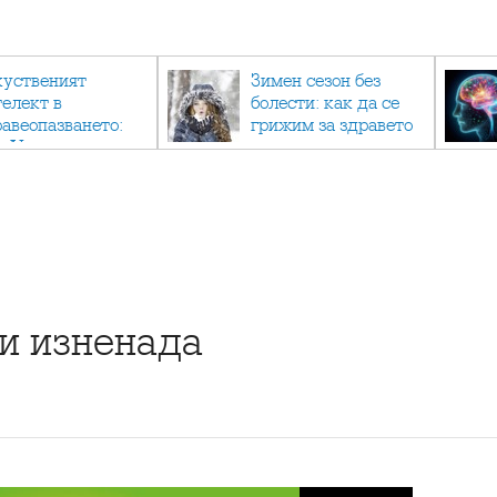
куственият
Зимен сезон без
телект в
болести: как да се
равеопазването:
грижим за здравето
к AI променя
си в студените
дицината
месеци?
ви изненада