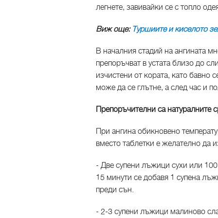
легнете, завивайки се с топло оде
Виж още:
Туршиите и киселото зел
В началния стадий на ангината м
препоръчват в устата близо до сл
изчистени от кората, като бавно с
може да се глътне, а след час и п
Препоръчителни са натуралните с
При ангина обикновено температур
вместо таблетки е желателно да и
- Две супени лъжици сухи или 100 
15 минути се добавя 1 супена лъж
преди сън.
- 2-3 супени лъжици малиново сла