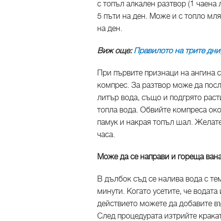
с топъл алкален разтвор (1 чаена
5 пъти на ден. Може и с топло мля
на ден.
Виж още:
Правилото на трите дни
При първите признаци на ангина 
компрес. За разтвор може да посл
литър вода, също и подгрято раст
топла вода. Обвийте компреса око
памук и накрая топъл шал. Желате
часа.
Може да се направи и гореща вана
В дълбок съд се налива вода с те
минути. Когато усетите, че водата
действието можете да добавите въ
След процедурата изтрийте кракат