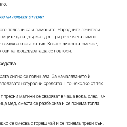
яло.
е ни лекуват от грип
ного полезни са и лимоните. Народните лечители
ивиците да се държат две-три резенчета лимон,
е всмуква сокът от тях. Когато лимонът омекне,
оловина процедурата да се повтори.
редства
ата силно се повишава. За намаляването ѝ
зползвате натурални средства. Ето няколко от тях.
г пресни малини се сваряват в чаша вода, след 10-
ица мед, сместа се разбърква и се приема топла
дко се смесва с горещ чай и се приема преди сън.