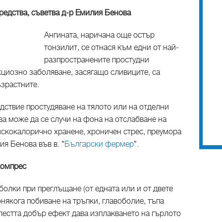
редства, съветва д-р Емилия Бенова
Ангината, наричана още остър
тонзилит, се отнася към едни от най-
разпространените простудни
кциозно заболяване, засягащо сливиците, са
ъзрастните.
дствие простудяване на тялото или на отделни
ова може да се случи на фона на отслабване на
искокалорично хранене, хроничен стрес, преумора
ия Бенова във в. "
Български фермер
".
компрес
болки при преглъщане (от едната или и от двете
онякога побиване на тръпки, главоболие, тъпа
олестта добър ефект дава изплакването на гърлото