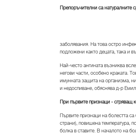
Препоръчителни са натуралните с
заболявания. На това остро инфе
подложени както децата, така и в
Най-често ангината възниква всле
негови части, особено краката. Т
имунната защита на организма, н
и недоспиване, обяснява д-р Емил
При първите признаци - сгряващ 
Първите признаци на болестта са 
страни), повишена температура, п
болка в ставите. В началото на б