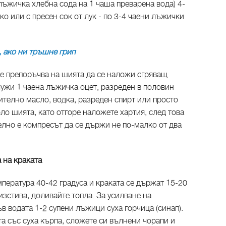
 лъжичка хлебна сода на 1 чаша преварена вода) 4-
ко или с пресен сок от лук - по 3-4 чаени лъжички
, ако ни тръшне грип
се препоръчва на шията да се наложи сгряващ
ужи 1 чаена лъжичка оцет, разреден в половин
ително масло, водка, разреден спирт или просто
ло шията, като отгоре наложете хартия, след това
лно е компресът да се държи не по-малко от два
 на краката
мпература 40-42 градуса и краката се държат 15-20
 изстива, доливайте топла. За усилване на
в водата 1-2 супени лъжици суха горчица (синап).
а със суха кърпа, сложете си вълнени чорапи и