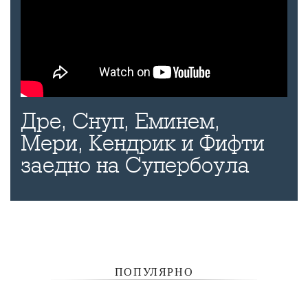
Дре, Снуп, Еминем,
Мери, Кендрик и Фифти
заедно на Супербоула
ПОПУЛЯРНО