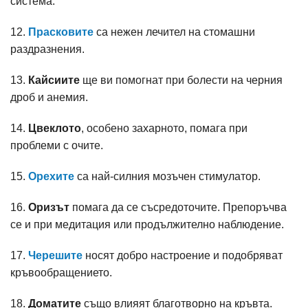
система.
12.
Прасковите
са нежен лечител на стомашни
раздразнения.
13.
Кайсиите
ще ви помогнат при болести на черния
дроб и анемия.
14.
Цвеклото
, особено захарното, помага при
проблеми с очите.
15.
Орехите
са най-силния мозъчен стимулатор.
16.
Оризът
помага да се съсредоточите. Препоръчва
се и при медитация или продължително наблюдение.
17.
Черешите
носят добро настроение и подобряват
кръвообращението.
18.
Доматите
също влияят благотворно на кръвта.