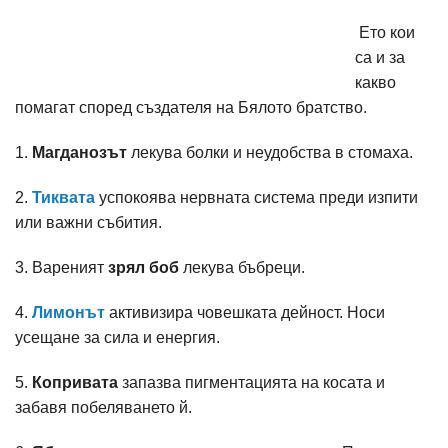
Ето кои
са и за
какво
помагат според създателя на Бялото братство.
1.
Магданозът
лекува болки и неудобства в стомаха.
2.
Тиквата
успокоява нервната система преди изпити
или важни събития.
3. Вареният
зрял боб
лекува бъбреци.
4.
Лимонът
активизира човешката дейност. Носи
усещане за сила и енергия.
5.
Копривата
запазва пигментацията на косата и
забавя побеляването й.