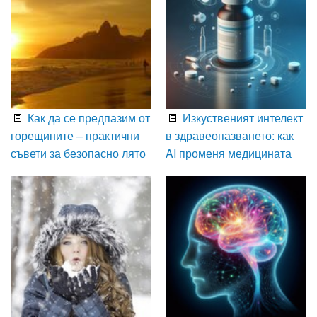
Как да се предпазим от
Изкуственият интелект
горещините – практични
в здравеопазването: как
съвети за безопасно лято
AI променя медицината