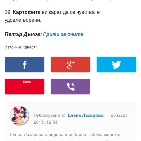
19.
Картофите
ви карат да се чувствате
удовлетворени.
Петър Дънов:
Грижи за очите
Източник: "Днес+"
Save
Публикувано от
Елена Лазарова
20 март
2015, 12:54
Елена Лазарова е родена във Варна - обича морето,
пътешествията до екзотични страни, фотографията,