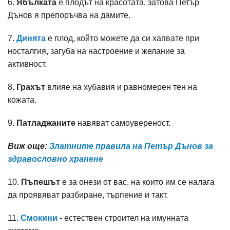
6.
Ябълката
е плодът на красотата, затова Петър
Дънов я препоръчва на дамите.
7.
Динята
е плод, който можете да си хапвате при
носталгия, загуба на настроение и желание за
активност.
8.
Грахът
влияе на хубавия и равномерен тен на
кожата.
9.
Патладжаните
навяват самоувереност.
Виж още:
Златните правила на Петър Дънов за
здравословно хранене
10.
Пъпешът
е за онези от вас, на които им се налага
да проявяват разбиране, търпение и такт.
11.
Смокини
-
естествен строител на имунната