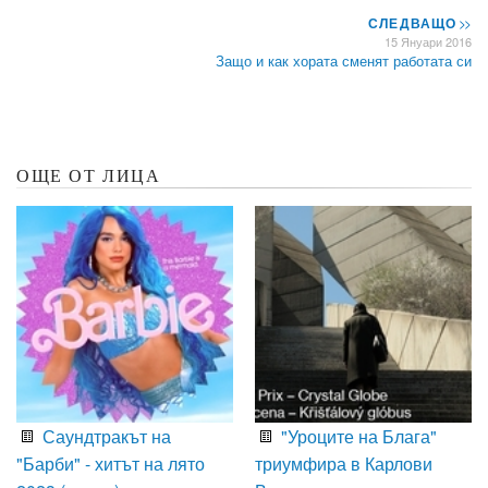
СЛЕДВАЩО
>>
15 Януари 2016
Защо и как хората сменят работата си
ОЩЕ ОТ ЛИЦА
Саундтракът на
"Уроците на Блага"
"Барби" - хитът на лято
триумфира в Карлови