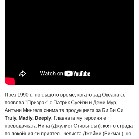
През 1990 г., по същото време, когато зад Океана се
появява "Призрак" с Патрик Суейзи и Деми Мур,
Антъни Мингела снима тв продукцията за Би Би Си
Truly, Madly, Deeply
. Главната му героиня е
преводачката Нина (Джулиет Стивънсън), която страда
по покойния си приятел - челиста Джейми (Рикман), но