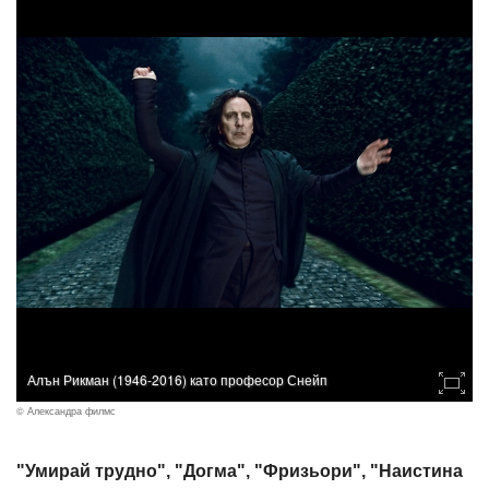
Алън Рикман (1946-2016) като професор Снейп
© Александра филмс
"Умирай трудно", "Догма", "Фризьори", "Наистина