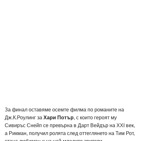
За финал оставяме осемте филма по романите на
Дж.К.Роулинг за
Хари Потър
, с които героят му
Сивиръс Снейп се превърна в Дарт Вейдър на XXI век,
а Рикман, получил ролята след оттеглянето на Тим Рот,