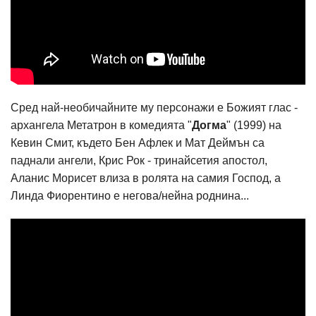
Сред най-необичайните му персонажи е Божият глас -
архангела Метатрон в комедията "
Догма
" (1999) на
Кевин Смит, където Бен Афлек и Мат Деймън са
паднали ангели, Крис Рок - тринайсетия апостол,
Аланис Морисет влиза в ролята на самия Господ, а
Линда Фиорентино е негова/нейна роднина...