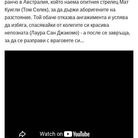
ранчо в Австралия, който наема опитния стрелец Мат
Куигли (Том Селек), за да държи аборигените на
разстояние. Той обаче отказва ангажимента и успява
да избяга, спасявайки от колегите си красива
непозната (Лаура Сан Джакомо) - а после се завръща,
за да се разправи с враговете си...