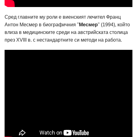
Сред главните му роли е виенският лечител Франц
Антон Месмер в биографичния "
Месмер
" (1994), който
влиза в медицинските среди на австрийската столица
през XVIII в. с нестандартните си методи на работа.