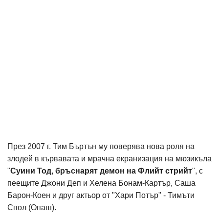
През 2007 г. Тим Бъртън му поверява нова роля на
злодей в кървавата и мрачна екранизация на мюзикъла
"
Суини Тод, бръснарят демон на Флийт стрийт
", с
пеещите Джони Деп и Хелена Бонам-Картър, Саша
Барон-Коен и друг актьор от "Хари Потър" - Тимъти
Спол (Опаш).