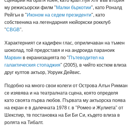
сценарий на братя Коен, като крал Луи XIV във втория
му режисьорски филм "
Малки бъркотии
", като Роналд
Рейгън в "
Иконом на седем президенти
", като
собственика на легендарния нюйоркски рокклуб
"
CBGB
".
Характерният си кадифен глас, оприличаван на тъмен
шоколад, той предоставя и на андроида параноик
Марвин
в екранизацията по "
Пътеводител на
галактическия стопаджия
" (2005), в чийто костюм влиза
друг култов актьор, Уоруик Дейвис.
Подобно на много свои колеги от Острова Алън Рикман
се изявява и на театралната сцена, която определя
като своята първа любов. Първата му актьорска поява
на екран е в далечната 1978 г. в "Ромео и Жулиета" от
Шекспир, тв постановка на Би Би Си, където влиза в
ролята на Тибалт.