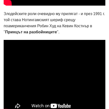
Злодейските роли очевидно му прилягат - и през 1991 г.
той става Нотингамският шериф срещу
поамериканчения Робин Худ на Кевин Костнър в
"
Принцът на разбойниците
".