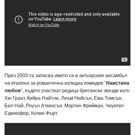
През 2003-та записва името си в актьорския ансамбъл
на еталона за романтична коледна комедия "
Наистина
любов
", където участват редица британски звезди като
Хю Грант, Кийра Найтли, Лиъм Нийсън, Ема Томсън,
Бил Най, Роуън Аткинсън, Мартин Фрийман, Чиуетел
Еджиофор, Колин Фърт.