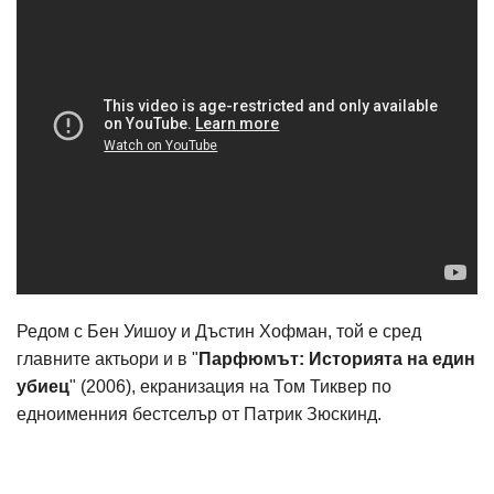
Редом с Бен Уишоу и Дъстин Хофман, той е сред
главните актьори и в "
Парфюмът: Историята на един
убиец
" (2006), екранизация на Том Тиквер по
едноименния бестселър от Патрик Зюскинд.