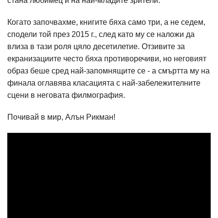
стана любимец и на най-младите зрители.
Когато започвахме, книгите бяха само три, а не седем,
сподели той през 2015 г., след като му се наложи да
влиза в тази роля цяло десетилетие. Отзивите за
екранизациите често бяха противоречиви, но неговият
образ беше сред най-запомнящите се - а смъртта му на
финала оглавява класацията с най-забележителните
сцени в неговата филмография.
Почивай в мир, Алън Рикман!