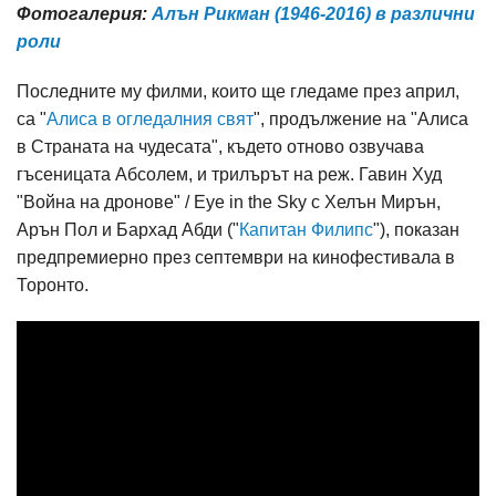
Фотогалерия:
Алън Рикман (1946-2016) в различни
роли
Последните му филми, които ще гледаме през април,
са "
Алиса в огледалния свят
", продължение на "Алиса
в Страната на чудесата", където отново озвучава
гъсеницата Абсолем, и трилърът на реж. Гавин Худ
"Война на дронове" / Eye in the Sky с Хелън Мирън,
Арън Пол и Бархад Абди ("
Капитан Филипс
"), показан
предпремиерно през септември на кинофестивала в
Торонто.