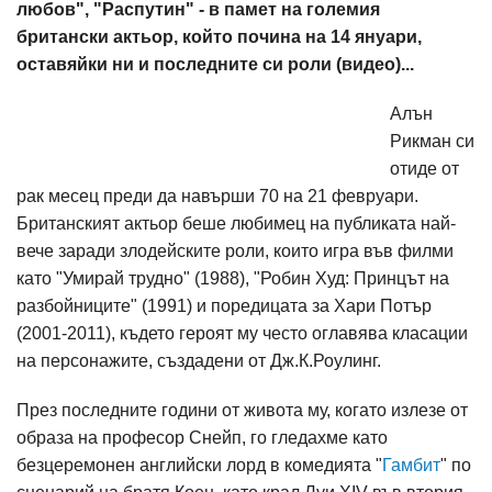
любов", "Распутин" - в памет на големия
британски актьор, който почина на 14 януари,
оставяйки ни и последните си роли (видео)...
Алън
Рикман си
отиде от
рак месец преди да навърши 70 на 21 февруари.
Британският актьор беше любимец на публиката най-
вече заради злодейските роли, които игра във филми
като "Умирай трудно" (1988), "Робин Худ: Принцът на
разбойниците" (1991) и поредицата за Хари Потър
(2001-2011), където героят му често оглавява класации
на персонажите, създадени от Дж.К.Роулинг.
През последните години от живота му, когато излезе от
образа на професор Снейп, го гледахме като
безцеремонен английски лорд в комедията "
Гамбит
" по