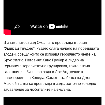
В знаменитост зад Океана го превръща първият
"
Умирай трудно
", където слага начало на поредицата
злодеи, срещу които се изправя героичното ченге на
Брус Уилис. Неговият Ханс Грубер е лидер на
германска терористична групировка, която взима
заложници в бизнес сграда в Лос Анджелис в
навечерието на Коледа. Самотната битка на Джон
Маклейн с тях се превръща в задължително коледно
забавление за любителите на екшъна.