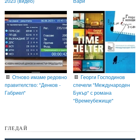
2023 (видео)
Вари
Отново имаме редовно
Георги Господинов
правителство: "Денков -
спечели "Международен
Габриел"
Букър" с романа
"Времеубежище"
ГЛЕДАЙ