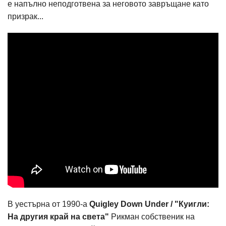
е напълно неподготвена за неговото завръщане като
призрак...
В уестърна от 1990-а
Quigley Down Under / "Куигли:
На другия край на света"
Рикман собственик на