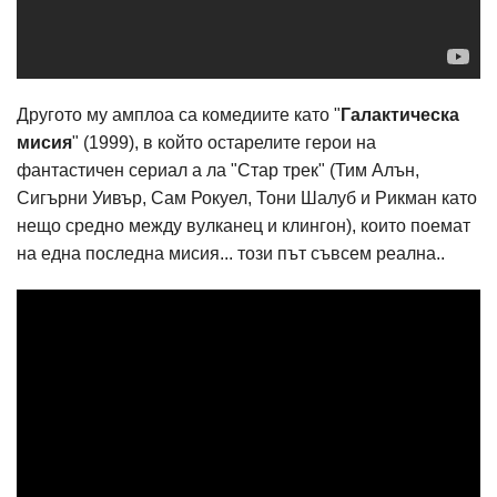
Другото му амплоа са комедиите като "
Галактическа
мисия
" (1999), в който остарелите герои на
фантастичен сериал а ла "Стар трек" (Тим Алън,
Сигърни Уивър, Сам Рокуел, Тони Шалуб и Рикман като
нещо средно между вулканец и клингон), които поемат
на една последна мисия... този път съвсем реална..