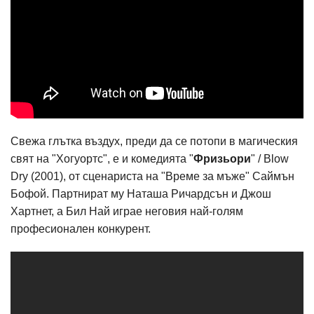
Свежа глътка въздух, преди да се потопи в магическия
свят на "Хогуортс", е и комедията "
Фризьори
" / Blow
Dry (2001), от сценариста на "Време за мъже" Саймън
Бофой. Партнират му Наташа Ричардсън и Джош
Хартнет, а Бил Най играе неговия най-голям
професионален конкурент.