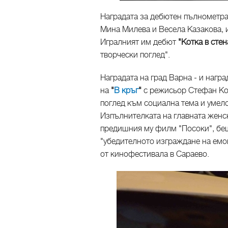
Наградата за дебютен пълнометр
Мина Милева и Весела Казакова, 
Игралният им дебют
"Котка в стен
творчески поглед".
Наградата на град Варна - и нагр
на
"
В кръг
"
с режисьор Стефан Ком
поглед към социална тема и умело
Изпълнителката на главната женс
предишния му филм "Посоки", беш
"убедителното изграждане на емо
от кинофестивала в Сараево.