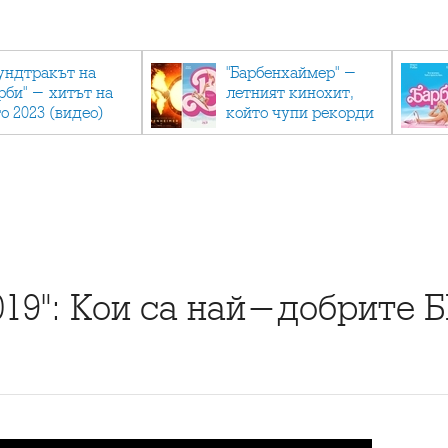
ундтракът на
"Барбенхаймер" -
рби" - хитът на
летният кинохит,
о 2023 (видео)
който чупи рекорди
019": Кои са най-добрите 