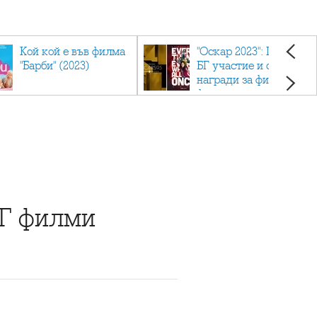
Кой кой е във филма
"Оскар 2023": Приз с
"Барби" (2023)
БГ участие и седем
награди за филма
фаворит
БГ филми