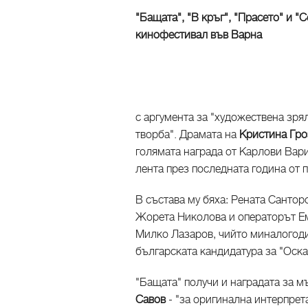
"Бащата", "В кръг", "Прасето" и 
кинофестивал във Варна
с аргумента за "художествена зря
творба". Драмата на
Кристина Гро
голямата награда от Карлови Вар
лента през последната година от
В състава му бяха: Рената Санторо
Жорета Николова и операторът Е
Милко Лазаров, чийто миналогодиш
българската кандидатура за "Оска
"Бащата" получи и наградата за 
Савов
-
"за оригинална интерпрет