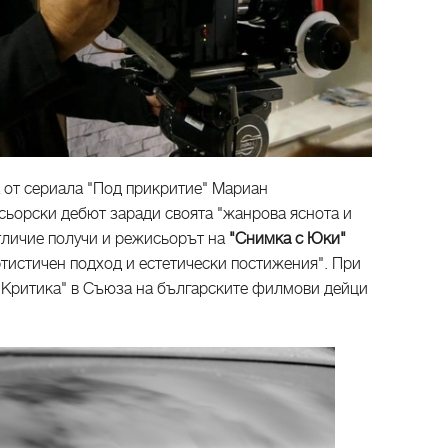
а от сериала "Под прикритие" Мариан
сьорски дебют заради своята "жанрова яснота и
тличие получи и режисьорът на
"Снимка с Юки"
ртистичен подход и естетически постижения". При
 "Критика" в Съюза на българските филмови дейци