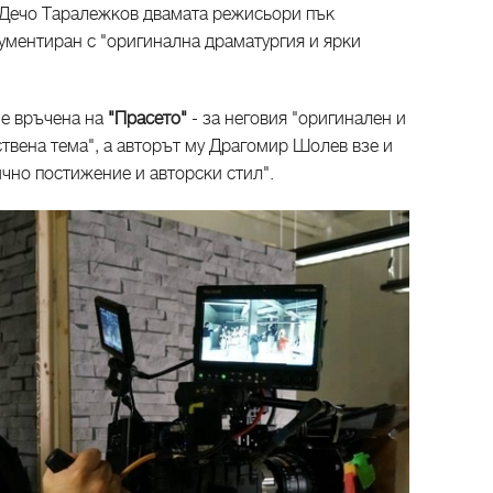
 Дечо Таралежков двамата режисьори пък
гументиран с "оригинална драматургия и ярки
е връчена на
"Прасето"
- за неговия "оригинален и
твена тема", а авторът му Драгомир Шолев взе и
ично постижение и авторски стил".