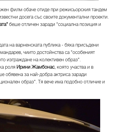
ажен филм обаче отиде при режисьорския тандем
известни досега със своите документални проекти.
ата"
беше отличен заради "социална позиция и
адата на варненската публика - бяха присъдени
андарев, чиито достойнства са "особеният
то изграждане на колективен образ".
ка роля
Ирини Жамбонас
, която участва и в
е обявена за най-добра актриса заради
ционален образ". Тя вече има подобно отличие и