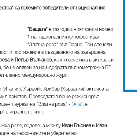
"Сестра" са големите победители от националния
"Бащата"
е тазгодишният филм номер
1 на националния кинофестивал
"Златна роза" във Варна. Той спечели
лост и постижение в създаването на завършена
зева и Петър Вълчанов
, който вече има в актива си
и, беше обявен за най-добрата пълнометражна БГ
 петчленно международно жури.
 (Италия), Хървойе Хрибар (Хърватия), актрисата
мил Христов. Председател беше режисьорът
ен лауреат на "Златна роза" - "
Ага
", е
р" в игралното кино.
мъжка роля, поделена между
Иван Бърнев
и
Иван
ация на персонажите и убедително