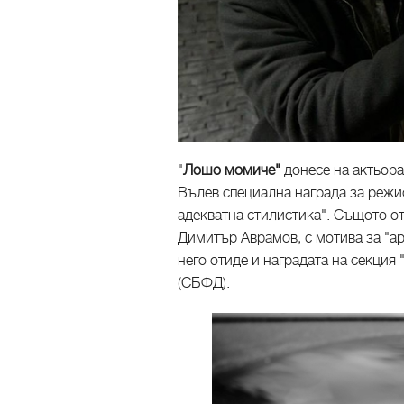
"
Лошо момиче"
донесе на актьор
Вълев специална награда за режи
адекватна стилистика". Същото о
Димитър Аврамов, с мотива за "а
него отиде и наградата на секция
(СБФД).