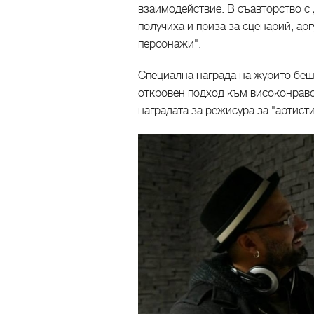
взаимодействие. В съавторство с
получиха и приза за сценарий, ар
персонажи".
Специална награда на журито беш
откровен подход към високонравс
наградата за режисура за "артист