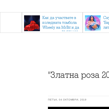
ични
Как да участвате в
Са
: Тайните
коледната томбола
"Ба
дор"
Wheely на MrBit и да
лят
спечелите BMW 120
"Златна роза 2
ПЕТЪК, 04 ОКТОМВРИ, 2019