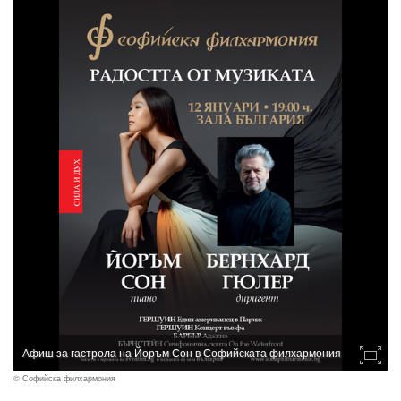
Афиш за гастрола на Йоръм Сон в Софийската филхармония
© Софийска филхармония