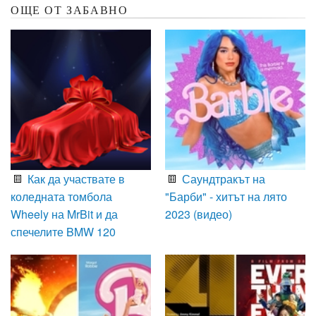
ОЩЕ ОТ ЗАБАВНО
Как да участвате в
Саундтракът на
коледната томбола
"Барби" - хитът на лято
Wheely на MrBit и да
2023 (видео)
спечелите BMW 120