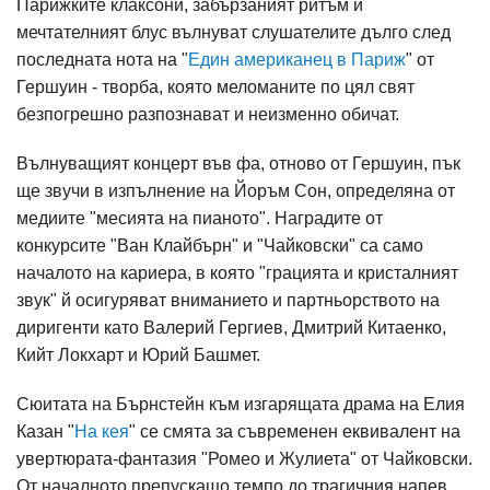
Парижките клаксони, забързаният ритъм и
мечтателният блус вълнуват слушателите дълго след
последната нота на "
Един американец в Париж
" от
Гершуин - творба, която меломаните по цял свят
безпогрешно разпознават и неизменно обичат.
Вълнуващият концерт във фа, отново от Гершуин, пък
ще звучи в изпълнение на Йоръм Сон, определяна от
медиите "месията на пианото". Наградите от
конкурсите "Ван Клайбърн" и "Чайковски" са само
началото на кариера, в която "грацията и кристалният
звук" й осигуряват вниманието и партньорството на
диригенти като Валерий Гергиев, Дмитрий Китаенко,
Кийт Локхарт и Юрий Башмет.
Сюитата на Бърнстейн към изгарящата драма на Елия
Казан "
На кея
" се смята за съвременен еквивалент на
увертюрата-фантазия "Ромео и Жулиета" от Чайковски.
От началното препускащо темпо до трагичния напев