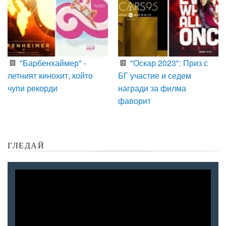
"Барбенхаймер" -
"Оскар 2023": Приз с
летният кинохит, който
БГ участие и седем
чупи рекорди
награди за филма
фаворит
ГЛЕДАЙ