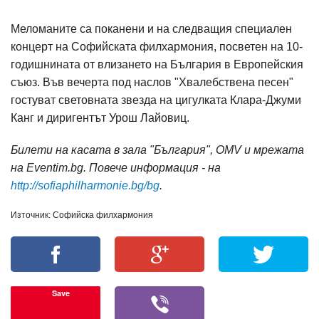
Меломаните са поканени и на следващия специален
концерт на Софийската филхармония, посветен на 10-
годишнината от влизането на България в Европейския
съюз. Във вечерта под наслов "Хвалебствена песен"
гостуват световната звезда на цигулката Клара-Джуми
Канг и диригентът Урош Лайовиц.
Билети на касата в зала "България", OMV и мрежата
на Еventim.bg. Повече информация - на
http://sofiaphilharmonie.bg/bg
.
Източник: Софийска филхармония
Save