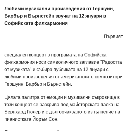
Любими музикални произведения от Гершуин,
Барбър и Бърнстейн звучат на 12 януари в
Софийската филхармония
Първият
специален концерт в програмата на Софийска
филхармония носи символичното заглавие "Радостта
от музиката" и събира публиката на 12 януари с
любими произведения от американските композитори
Гершуин, Барбър и Бърнстейн.
Цялата палитра от емоции и музикални съкровища в
този концерт се разкрива под майсторската палка на
Бернхард Гюлер и с дългоочакваното изпълнение на
пианистката Йоръм Сон.