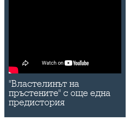
"Властелинът на
пръстените" с още една
предистория