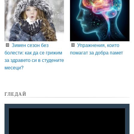
Зимен сезон без
Упражнения, които
болести: как да се грижим
помагат за добра памет
за здравето си в студените
месеци?
ГЛЕДАЙ