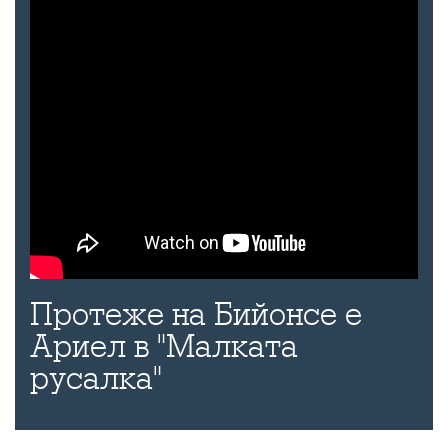
Протеже на Бийонсе е
Ариел в "Малката
русалка"