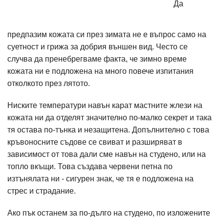
Да
предпазим кожата си през зимата не е въпрос само на
суетност и грижа за добрия външен вид. Често се
случва да пренебрегваме факта, че зимно време
кожата ни е подложена на много повече изпитания
отколкото през лятото.
Ниските температури навън карат мастните жлези на
кожата ни да отделят значително по-малко секрет и така
тя остава по-тънка и незащитена. Допълнително с това
кръвоносните съдове се свиват и разширяват в
зависимост от това дали сме навън на студено, или на
топло вкъщи. Това създава червени петна по
изтънялата ни - сигурен знак, че тя е подложена на
стрес и страдание.
Ако пък останем за по-дълго на студено, по изложените