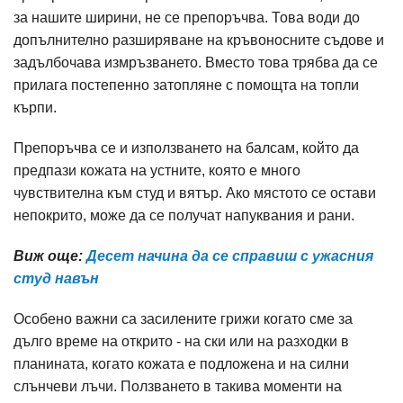
за нашите ширини, не се препоръчва. Това води до
допълнително разширяване на кръвоносните съдове и
задълбочава измръзването. Вместо това трябва да се
прилага постепенно затопляне с помощта на топли
кърпи.
Препоръчва се и използването на балсам, който да
предпази кожата на устните, която е много
чувствителна към студ и вятър. Ако мястото се остави
непокрито, може да се получат напуквания и рани.
Виж още:
Десет начина да се справиш с ужасния
студ навън
Особено важни са засилените грижи когато сме за
дълго време на открито - на ски или на разходки в
планината, когато кожата е подложена и на силни
слънчеви лъчи. Ползването в такива моменти на