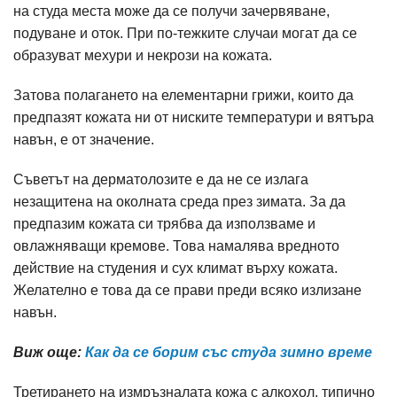
на студа места може да се получи зачервяване,
подуване и оток. При по-тежките случаи могат да се
образуват мехури и некрози на кожата.
Затова полагането на елементарни грижи, които да
предпазят кожата ни от ниските температури и вятъра
навън, е от значение.
Съветът на дерматолозите е да не се излага
незащитена на околната среда през зимата. За да
предпазим кожата си трябва да използваме и
овлажняващи кремове. Това намалява вредното
действие на студения и сух климат върху кожата.
Желателно е това да се прави преди всяко излизане
навън.
Виж още:
Как да се борим със студа зимно време
Третирането на измръзналата кожа с алкохол, типично