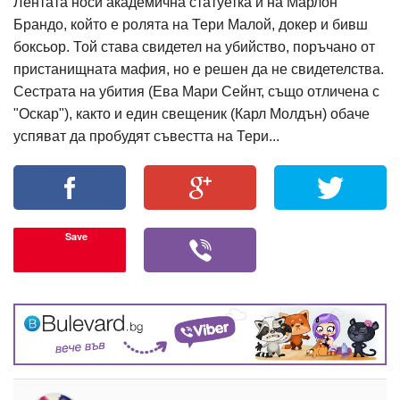
Лентата носи академична статуетка и на Марлон
Брандо, който е ролята на Тери Малой, докер и бивш
боксьор. Той става свидетел на убийство, поръчано от
пристанищната мафия, но е решен да не свидетелства.
Сестрата на убития (Ева Мари Сейнт, също отличена с
"Оскар"), както и един свещеник (Карл Молдън) обаче
успяват да пробудят съвестта на Тери...
Save