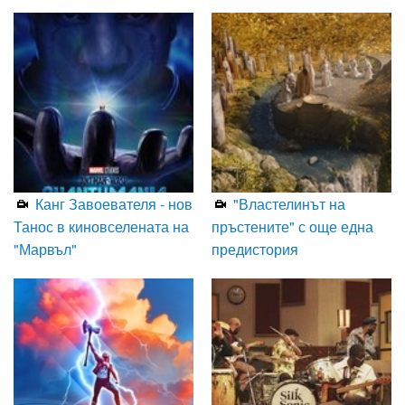
Канг Завоевателя - нов
"Властелинът на
Танос в киновселената на
пръстените" с още една
"Марвъл"
предистория