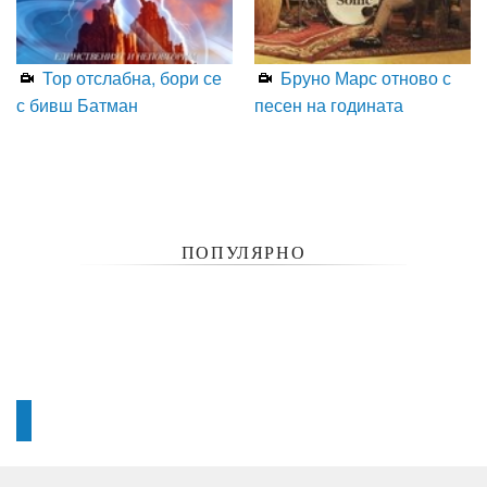
Тор отслабна, бори се
Бруно Марс отново с
с бивш Батман
песен на годината
ПОПУЛЯРНО