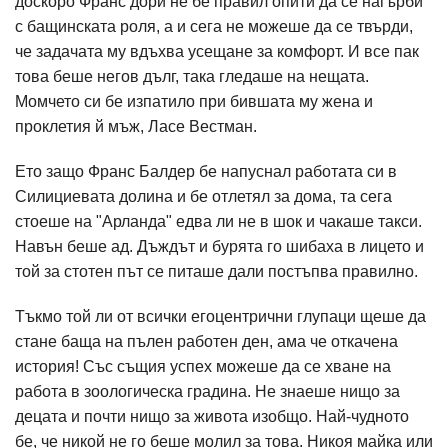
доскоро Франс дори не бе правил опити да се нагърби
с бащинската роля, а и сега не можеше да се твърди,
че задачата му вдъхва усещане за комфорт. И все пак
това беше негов дълг, така гледаше на нещата.
Момчето си бе изпатило при бившата му жена и
проклетия й мъж, Ласе Вестман.
Ето защо Франс Балдер бе напуснал работата си в
Силициевата долина и бе отлетял за дома, та сега
стоеше на "Арланда" едва ли не в шок и чакаше такси.
Навън беше ад. Дъждът и бурята го шибаха в лицето и
той за стотен път се питаше дали постъпва правилно.
Тъкмо той ли от всички егоцентрични глупаци щеше да
стане баща на пълен работен ден, ама че откачена
история! Със същия успех можеше да се хване на
работа в зоологическа градина. Не знаеше нищо за
децата и почти нищо за живота изобщо. Най-чудното
бе, че никой не го беше молил за това. Никоя майка или