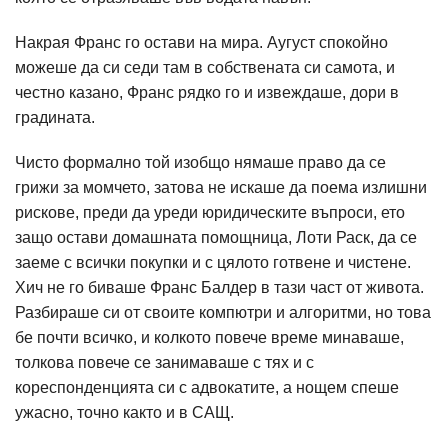
Накрая Франс го остави на мира. Аугуст спокойно
можеше да си седи там в собствената си самота, и
честно казано, Франс рядко го и извеждаше, дори в
градината.
Чисто формално той изобщо нямаше право да се
грижи за момчето, затова не искаше да поема излишни
рискове, преди да уреди юридическите въпроси, ето
защо остави домашната помощница, Лоти Раск, да се
заеме с всички покупки и с цялото готвене и чистене.
Хич не го биваше Франс Балдер в тази част от живота.
Разбираше си от своите компютри и алгоритми, но това
бе почти всичко, и колкото повече време минаваше,
толкова повече се занимаваше с тях и с
кореспонденцията си с адвокатите, а нощем спеше
ужасно, точно както и в САЩ.