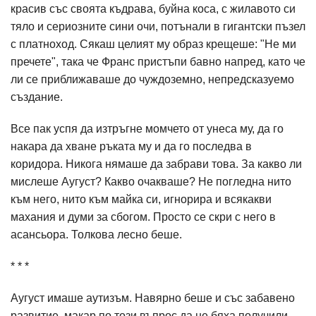
красив със своята къдрава, буйна коса, с жилавото си
тяло и сериозните сини очи, потънали в гигантски пъзел
с платноход. Сякаш целият му образ крещеше: "Не ми
пречете", така че Франс пристъпи бавно напред, като че
ли се приближаваше до чуждоземно, непредсказуемо
създание.
Все пак успя да изтръгне момчето от унеса му, да го
накара да хване ръката му и да го последва в
коридора. Никога нямаше да забрави това. За какво ли
мислеше Аугуст? Какво очакваше? Не погледна нито
към него, нито към майка си, игнорира и всякакви
махания и думи за сбогом. Просто се скри с него в
асансьора. Толкова лесно беше.
* * *
Аугуст имаше аутизъм. Навярно беше и със забавено
развитие, макар по този въпрос да не бяха получили