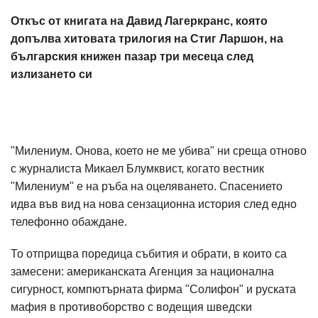
Откъс от книгата на Давид Лагеркранс, която
допълва хитовата трилогия на Стиг Ларшон, на
българския книжен пазар три месеца след
излизането си
"Милениум. Онова, което не ме убива" ни среща отново
с журналиста Микаел Блумквист, когато вестник
"Милениум" е на ръба на оцеляването. Спасението
идва във вид на нова сензационна история след едно
телефонно обаждане.
То отприщва поредица събития и обрати, в които са
замесени: американската Агенция за национална
сигурност, компютърната фирма "Солифон" и руската
мафия в противоборство с водещия шведски