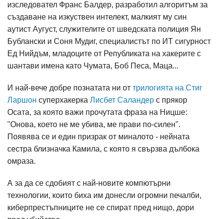
изследовател Франс Балдер, разработил алгоритъм за
създаване на изкуствен интелект, малкият му син
аутист Аугуст, служителите от шведската полиция Ян
Бублански и Соня Мудиг, специалистът по ИТ сигурност
Ед Нийдъм, младоците от Републиката на хакерите с
шантави имена като Чумата, Боб Песа, Маца...
И най-вече добре познатата ни от
трилогията на Стиг
Ларшон
суперхакерка
Лисбет Саландер
с прякор
Осата, за която важи прочутата фраза на Ницше:
"Онова, което не ме убива, ме прави по-силен".
Появява се и един призрак от миналото - нейната
сестра близначка Камила, с която я свързва дълбока
омраза.
А за да се сдобият с най-новите компютърни
технологии, които биха им донесли огромни печалби,
киберпрестъпниците не се спират пред нищо, дори