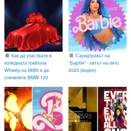
Как да участвате в
Саундтракът на
коледната томбола
"Барби" - хитът на лято
Wheely на MrBit и да
2023 (видео)
спечелите BMW 120