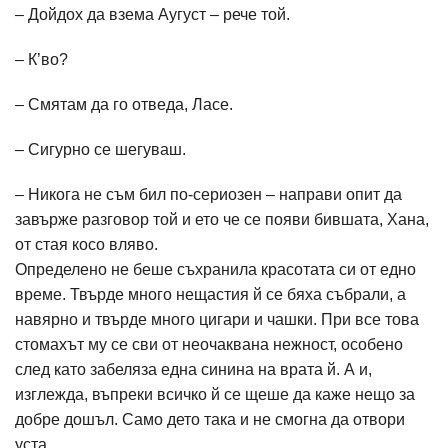
– Дойдох да взема Аугуст – рече той.
– К’во?
– Смятам да го отведа, Ласе.
– Сигурно се шегуваш.
– Никога не съм бил по-сериозен – направи опит да
завърже разговор той и ето че се появи бившата, Хана,
от стая косо вляво.
Определено не беше съхранила красотата си от едно
време. Твърде много нещастия й се бяха събрали, а
навярно и твърде много цигари и чашки. При все това
стомахът му се сви от неочаквана нежност, особено
след като забеляза една синина на врата й. А и,
изглежда, въпреки всичко й се щеше да каже нещо за
добре дошъл. Само дето така и не смогна да отвори
уста.