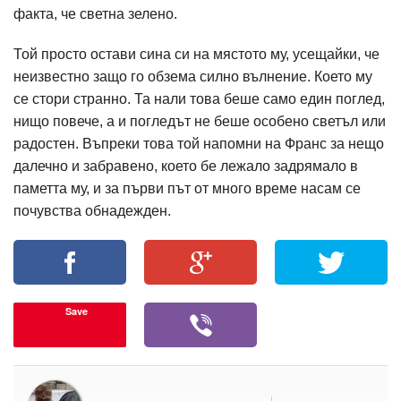
факта, че светна зелено.
Той просто остави сина си на мястото му, усещайки, че
неизвестно защо го обзема силно вълнение. Което му
се стори странно. Та нали това беше само един поглед,
нищо повече, а и погледът не беше особено светъл или
радостен. Въпреки това той напомни на Франс за нещо
далечно и забравено, което бе лежало задрямало в
паметта му, и за първи път от много време насам се
почувства обнадежден.
Save