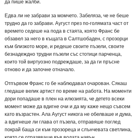
да пише жалби.
Едва ли не забрави за момчето. Забеляза, че не беше
трудно да го забрави. Аугуст през по-голямата част от
времето седеше на пода в стаята, която Франс бе
обзавел за него в къщата в Салтшобаден, с прозорци
към близкото море, и редеше своите пъзели, своите
безнадеждно трудни пъзели със стотици парченца,
които той виртуозно подреждаше, за да ги пръсне
отново и да започне отначало.
Отпървом Франс го бе наблюдавал очарован. Сякаш
гледаше велик артист по време на работа. На моменти
дори попадаше в плен на илюзията, че детето всеки
момент може да вдигне очи и да му каже нещо съвсем
като възрастен. Ала Аугуст никога не обелваше и дума,
а вдигнеше ли глава от пъзела, отправяше поглед
покрай баща си към прозореца и слънчевата светлина,
която се отразяваше във водата навън.