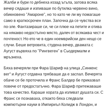
Жалби и бури го дебнеха иззад ъгъла, затова всяка
вечер сядаше и изпиваше по бутилка червено вино,
обикновено "Амароне", но то като че ли му помагаше
само в краткосрочен план. Започна да се чувства все
по-зле. Фантазираше си, че си плюе на петите и отива
на някакво недостъпно място, далеч от всякаква чест и
почтеност. Но ето че в един ноемврийски ден нещо се
случи. Беше ветровита, студена вечер, двамата с
Аугуст вървяха по "Рингвеген" в Сьодермалм и
мръзнеха.
Бяха вечеряли при Фара Шариф на улица „Синкенс
вег“ и Аугуст отдавна трябваше да е заспал. Вечерята
обаче се бе проточила и Франс Балдер бе приказвал
повече от предостатъчно. Фара Шариф притежаваше
това качество. Караше хората да изливат душата си. С
Франс се познаваха, откакто бяха следвали
компютърни науки в Импириъл Колидж в Лондон, и