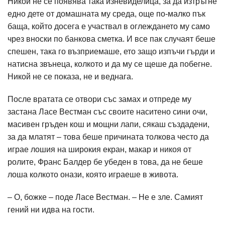
Никой не се появява така изневиделица, за да изтръгне
едно дете от домашната му среда, още по-малко пък
баща, който досега е участвал в оглеждането му само
чрез вноски по банкова сметка. И все пак случаят беше
спешен, така го възприемаше, ето защо изпъчи гърди и
натисна звънеца, колкото и да му се щеше да побегне.
Никой не се показа, не и веднага.
После вратата се отвори със замах и отпреде му
застана Ласе Вестман със своите наситено сини очи,
масивен гръден кош и мощни лапи, сякаш създадени,
за да млатят – това беше причината толкова често да
играе лошия на широкия екран, макар и никоя от
ролите, Франс Балдер бе убеден в това, да не беше
лоша колкото онази, която играеше в живота.
– О, божке – поде Ласе Вестман. – Не е зле. Самият
гений ни идва на гости.