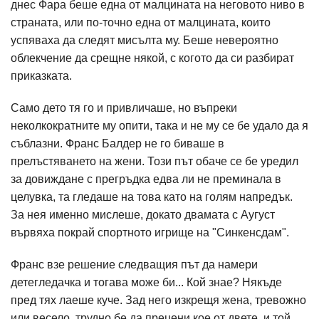
днес Фара беше една от малцината на неговото ниво в
страната, или по-точно една от малцината, които
успяваха да следят мисълта му. Беше невероятно
облекчение да срещне някой, с когото да си разбират
приказката.
Само дето тя го и привличаше, но въпреки
неколкократните му опити, така и не му се бе удало да я
съблазни. Франс Балдер не го биваше в
прелъстяването на жени. Този път обаче се бе уредил
за довиждане с прегръдка едва ли не преминала в
целувка, та гледаше на това като на голям напредък.
За нея именно мислеше, докато двамата с Аугуст
вървяха покрай спортното игрище на "Синкенсдам".
Франс взе решение следващия път да намери
детегледачка и тогава може би... Кой знае? Някъде
пред тях лаеше куче. Зад него изкрещя жена, тревожно
или весело, трудно бе да прецени кое от двете, и той