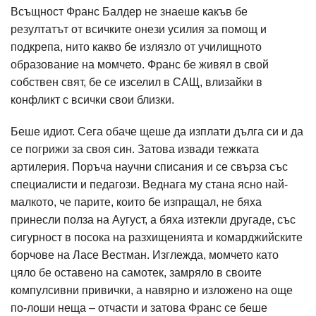
Всъщност Франс Балдер не знаеше какъв бе
резултатът от всичките онези усилия за помощ и
подкрепа, нито какво бе излязло от училищното
образование на момчето. Франс бе живял в свой
собствен свят, бе се изселил в САЩ, влизайки в
конфликт с всички свои близки.
Беше идиот. Сега обаче щеше да изплати дълга си и да
се погрижи за своя син. Затова извади тежката
артилерия. Поръча научни списания и се свърза със
специалисти и педагози. Веднага му стана ясно най-
малкото, че парите, които бе изпращал, не бяха
принесли полза на Аугуст, а бяха изтекли другаде, със
сигурност в посока на разхищенията и комарджийските
борчове на Ласе Вестман. Изглежда, момчето като
цяло бе оставено на самотек, замряло в своите
компулсивни привички, а навярно и изложено на още
по-лоши неща – отчасти и затова Франс се беше