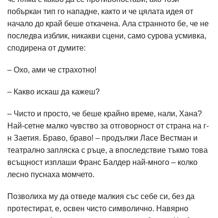
побъркан тип го нападне, както и че цялата идея от
начало до край беше откачена. Ала странното бе, че не
последва изблик, никакви сцени, само сурова усмивка,
сподирена от думите:
– Охо, ами че страхотно!
– Какво искаш да кажеш?
– Чисто и просто, че беше крайно време, нали, Хана?
Най-сетне малко чувство за отговорност от страна на г-
н Заетия. Браво, браво! – продължи Ласе Вестман и
театрално запляска с ръце, а впоследствие тъкмо това
всъщност изплаши Франс Балдер най-много – колко
лесно пуснаха момчето.
Позволиха му да отведе малкия със себе си, без да
протестират, е, освен чисто символично. Навярно