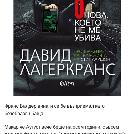
Франс Балдер винаги се бе възприемал като
безобразен баща.
Макар че Аугуст вече беше на осем години, съвсем