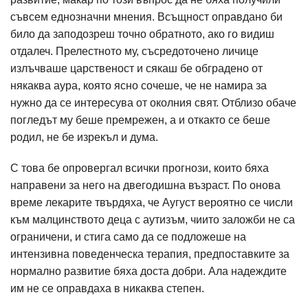
съвсем еднозначни мнения. Всъщност оправдано би
било да заподозреш точно обратното, ако го видиш
отдалеч. Прелестното му, съсредоточено личице
излъчваше царственост и сякаш бе обградено от
някаква аура, която ясно сочеше, че не намира за
нужно да се интересува от околния свят. Отблизо обаче
погледът му беше премрежен, а и откакто се беше
родил, не бе изрекъл и дума.
С това бе опровергал всички прогнози, които бяха
направени за него на двегодишна възраст. По онова
време лекарите твърдяха, че Аугуст вероятно се числи
към малцинството деца с аутизъм, чиито заложби не са
ограничени, и стига само да се подложеше на
интензивна поведенческа терапия, предпоставките за
нормално развитие бяха доста добри. Ала надеждите
им не се оправдаха в никаква степен.