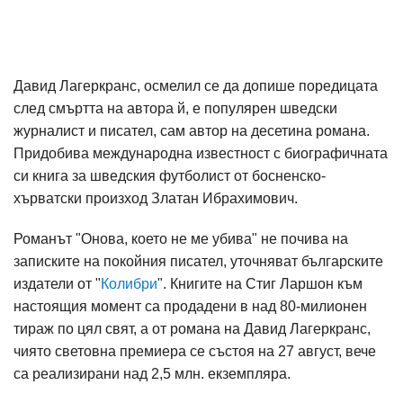
Давид Лагеркранс, осмелил се да допише поредицата
след смъртта на автора й, е популярен шведски
журналист и писател, сам автор на десетина романа.
Придобива международна известност с биографичната
си книга за шведския футболист от босненско-
хърватски произход Златан Ибрахимович.
Романът "Онова, което не ме убива" не почива на
записките на покойния писател, уточняват българските
издатели от "
Колибри
". Книгите на Стиг Ларшон към
настоящия момент са продадени в над 80-милионен
тираж по цял свят, а от романа на Давид Лагеркранс,
чиято световна премиера се състоя на 27 август, вече
са реализирани над 2,5 млн. екземпляра.