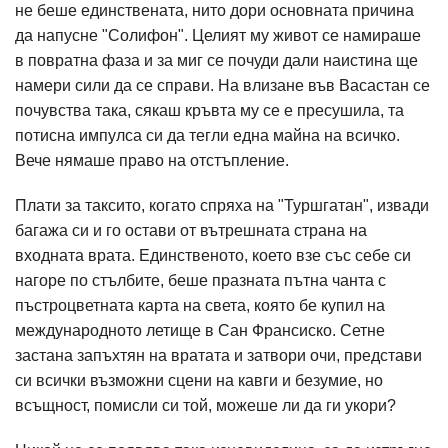
не беше единствената, нито дори основната причина
да напусне "Солифон". Целият му живот се намираше
в повратна фаза и за миг се почуди дали наистина ще
намери сили да се справи. На влизане във Васастан се
почувства така, сякаш кръвта му се е пресушила, та
потисна импулса си да тегли една майна на всичко.
Вече нямаше право на отстъпление.
Плати за таксито, когато спряха на "Туршгатан", извади
багажа си и го остави от вътрешната страна на
входната врата. Единственото, което взе със себе си
нагоре по стълбите, беше празната пътна чанта с
пъстроцветната карта на света, която бе купил на
международното летище в Сан Франсиско. Сетне
застана запъхтян на вратата и затвори очи, представи
си всички възможни сцени на кавги и безумие, но
всъщност, помисли си той, можеше ли да ги укори?