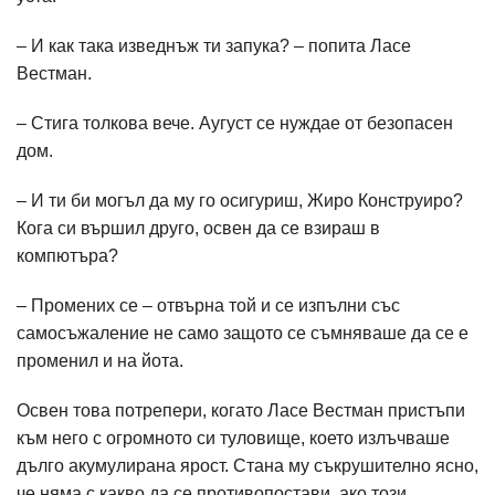
– И как така изведнъж ти запука? – попита Ласе
Вестман.
– Стига толкова вече. Аугуст се нуждае от безопасен
дом.
– И ти би могъл да му го осигуриш, Жиро Конструиро?
Кога си вършил друго, освен да се взираш в
компютъра?
– Промених се – отвърна той и се изпълни със
самосъжаление не само защото се съмняваше да се е
променил и на йота.
Освен това потрепери, когато Ласе Вестман пристъпи
към него с огромното си туловище, което излъчваше
дълго акумулирана ярост. Стана му съкрушително ясно,
че няма с какво да се противопостави, ако този