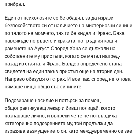
прибрал.
Един от психолозите се бе обадил, за да изрази
безпокойството си от наличието на мистериозни синини
по тялото на момчето, тях ги бе видял и Франс. Бяха
навсякъде по ръцете и краката, по гръдния кош и
раменете на Аугуст. Според Хана се дължали на
собствените му пристъпи, когато се мятал напред-
назад из стаята, и Франс Балдер определено стана
свидетел на един такъв пристъп още на втория ден.
Направо обезумя от страх. И все пак, според него това
нямаше нищо общо със синините.
Подозираше насилие и потърси за помощ
общопрактикуващ лекар и бивш полицай, когото
познаваше лично, и въпреки че те не потвърдиха
категорично подозренията му, той продължи да
изразява възмущението си, като междувременно се зае