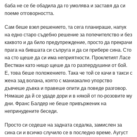
баба не се бе обадила да го умолява и заставя да си
поеме отговорността.
Сам беше взел решението, та сега планираше, напук
на едно старо съдебно решение за попечителство и без
каквото и да било предупреждение, просто да прекрачи
прага на бившата си съпруга и да си прибере сина. Сто
на сто щеше да си има неприятности. Проклетият Ласе
Вестман като нищо щеше да го разпердушини от бой.
Е, това беше положението. Така че той се качи в такси с
жена зад волана, която с маниакално упорство
дъвчеше дъвка и правеше опити да поведе разговор.
Нямаше да й се удаде дори и в някой от по-розовите му
дни. Франс Балдер не беше привърженик на
непринудените беседи.
Просто си седеше на задната седалка, замислен за
сина си и всичко случило се в последно време. Аугуст