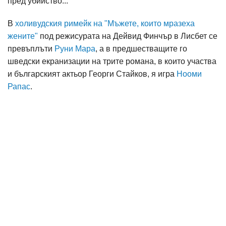
пред убийство...
В
холивудския римейк на "Мъжете, които мразеха
жените"
под режисурата на Дейвид Финчър в Лисбет се
превъплъти
Руни Мара
, а в предшестващите го
шведски екранизации на трите романа, в които участва
и българският актьор Георги Стайков, я игра
Нооми
Рапас
.