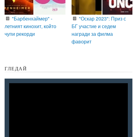
"Барбенхаймер" -
"Оскар 2023": Приз с
летният кинохит, който
БГ участие и седем
чупи рекорди
награди за филма
фаворит
ГЛЕДАЙ