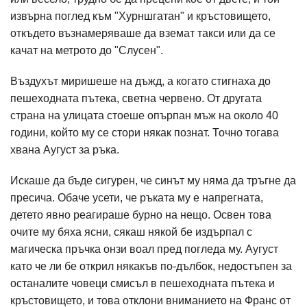
извърна поглед към "Хурншгатан" и кръстовището,
откъдето възнамеряваше да вземат такси или да се
качат на метрото до "Слусен".
Въздухът миришеше на дъжд, а когато стигнаха до
пешеходната пътека, светна червено. От другата
страна на улицата стоеше опърпан мъж на около 40
години, който му се стори някак познат. Точно тогава
хвана Аугуст за ръка.
Искаше да бъде сигурен, че синът му няма да тръгне да
пресича. Обаче усети, че ръката му е напрегната,
детето явно реагираше бурно на нещо. Освен това
очите му бяха ясни, сякаш някой бе издърпал с
магическа пръчка онзи воал пред погледа му. Аугуст
като че ли бе открил някакъв по-дълбок, недостъпен за
останалите човеци смисъл в пешеходната пътека и
кръстовището, и това отклони вниманието на Франс от