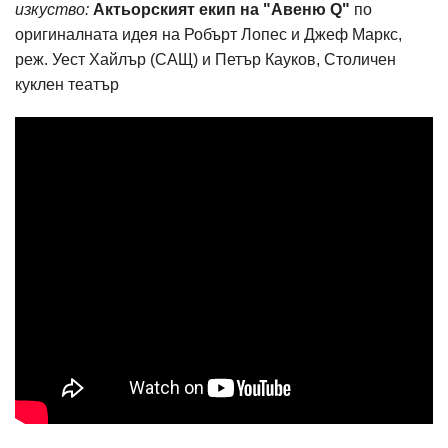
изкуство:
Актьорският екип на "Авеню Q"
по
оригиналната идея на Робърт Лопес и Джеф Маркс,
реж. Уест Хайлър (САЩ) и Петър Кауков, Столичен
куклен театър