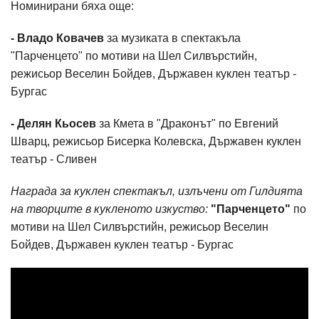
Номинирани бяха още:
- Владо Ковачев
за музиката в спектакъла
"Парченцето" по мотиви на Шел Силвърстийн,
режисьор Веселин Бойдев, Държавен куклен театър -
Бургас
- Делян Кьосев
за Кмета в "Драконът" по Евгений
Шварц, режисьор Бисерка Колевска, Държавен куклен
театър - Сливен
Награда за куклен спектакъл, излъчени от Гилдията
на творците в кукленото изкуство:
"Парченцето"
по
мотиви на Шел Силвърстийн, режисьор Веселин
Бойдев, Държавен куклен театър - Бургас