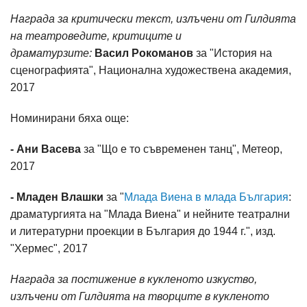
Награда за критически текст, излъчени от Гилдията
на театроведите, критиците и
драматурзите:
Васил Рокоманов
за "История на
сценографията", Национална художествена академия,
2017
Номинирани бяха още:
- Ани Васева
за "Що е то съвременен танц", Метеор,
2017
- Младен Влашки
за "
Млада Виена в млада България
:
драматургията на "Млада Виена" и нейните театрални
и литературни проекции в България до 1944 г.", изд.
"Хермес", 2017
Награда за постижение в кукленото изкуство,
излъчени от Гилдията на творците в кукленото