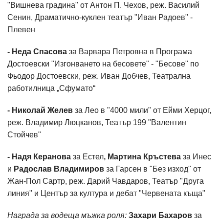
"Вишнева градина" от Антон П. Чехов, реж. Василий
Сенин, Драматично-куклен театър "Иван Радоев" -
Плевен
- Неда Спасова
за Варвара Петровна в Програма
Достоевски "Изгонването на бесовете" - "Бесове" по
Фьодор Достоевски, реж. Иван Добчев, Театрална
работилница „Сфумато“
- Николай Желев
за Лео в "4000 мили" от Ейми Херцог,
реж. Владимир Люцканов, Театър 199 "Валентин
Стойчев"
- Надя Керанова
за Естел
, Мартина Кръстева
за Инес
и
Радослав Владимиров
за Гарсен в "Без изход" от
Жан-Пол Сартр, реж. Дарий Чавдаров, Театър "Друга
линия" и Център за култура и дебат "Червената къща"
Награда за водеща мъжка роля:
Захари Бахаров
за