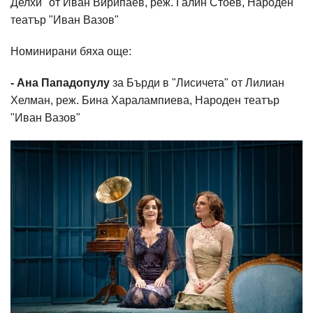
Делхи" от Иван Вирипаев, реж. Галин Стоев, Народен
театър "Иван Вазов"
Номинирани бяха още:
- Ан
а
Пападопулу
за Бърди в "Лисичета" от Лилиан
Хелман, реж. Бина Харалампиева, Народен театър
"Иван Вазов"