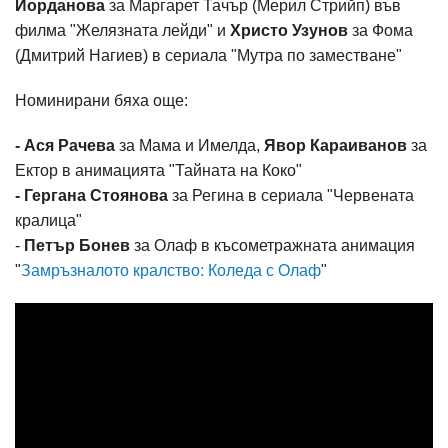
Йорданова
за Маргарет Тачър (Мерил Стрийп) във
филма "Желязната лейди" и
Христо Узунов
за Фома
(Дмитрий Нагиев) в сериала "Мутра по заместване"
Номинирани бяха още:
- Ася Рачева
за Мама и Имелда,
Явор Караиванов
за
Ектор в анимацията "Тайната на Коко"
- Гергана Стоянова
за Регина в сериала "Червената
кралица"
-
Петър Бонев
за Олаф в късометражната анимация
"
Замръзналото кралство: Коледа с Олаф
"