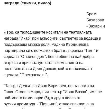
награди (снимки, видео)
Братя
Бахарови
- Захари и
Явор, са тазгодишните носители на театралната
награда "Икар" при актьорите, съответно за водеща и
поддържаща мъжка роля. Радина Кърджилова,
партнирала си с по-малкия брат във филма "Тилт" и
сериала "Стъклен дом", беше обявена най-добра
актриса и прие статуетката в компанията на
половинката си Деян Донков, който възкликна от
сцената: "Прекрасна е!".
"Танцът Делхи" на Иван Вирипаев, постановка на
Галин Стоев в Народния театър "Иван Вазов", имаше
най-много номинации (6), а друга пиеса от
руския драматург - "Пияният", стана спектакъл на