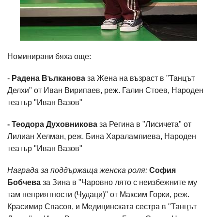
Номинирани бяха още:
-
Радена Вълканова
за Жена на възраст в "Танцът
Делхи" от Иван Вирипаев, реж. Галин Стоев, Народен
театър "Иван Вазов"
- Теодора Духовникова
за Регина в "Лисичета" от
Лилиан Хелман, реж. Бина Харалампиева, Народен
театър "Иван Вазов"
Награда за поддържаща женска роля:
София
Бобчева
за Зина в "Чаровно лято с неизбежните му
там неприятности (Чудаци)" от Максим Горки, реж.
Красимир Спасов, и Медицинската сестра в "Танцът