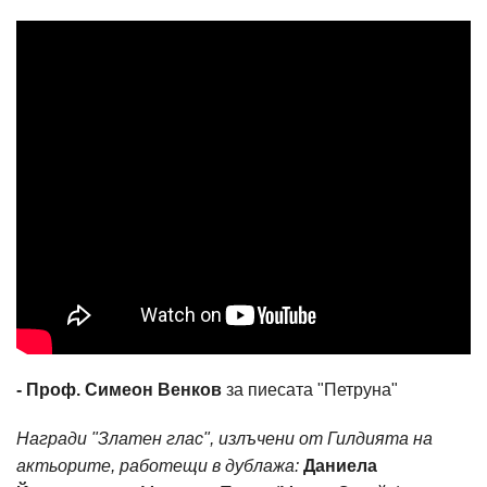
- Проф. Симеон Венков
за пиесата "Петруна"
Награди "Златен глас", излъчени от Гилдията на
актьорите, работещи в дублажа:
Даниела