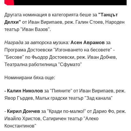
Другата номинация в категорията беше за
"Танцът
Делхи"
от Иван Вирипаев, реж. Галин Стоев, Народен
театър "Иван Вазов".
Награда за авторска музика:
Асен Аврамов
за
Програма Достоевски "Изгонването на бесовете" -
"Бесове" по Фьодор Достоевски, реж. Иван Добчев,
Театрална работилница "Сфумато"
Номинирани бяха още:
- Калин Николов
за "Пияните" от Иван Вирипаев, реж.
Явор Гърдев, Малък градски театър "Зад канала"
-
Кирил Дончев
за "Кради по-малко!" от Дарио Фо, реж.
Ивайло Христов, Сатиричен театър "Алеко
Константинов"