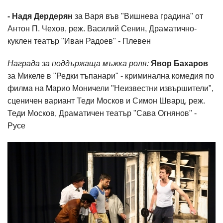
- Надя Дердерян
за Варя във "Вишнева градина" от
Антон П. Чехов, реж. Василий Сенин, Драматично-
куклен театър "Иван Радоев" - Плевен
Награда за поддържаща мъжка роля:
Явор Бахаров
за Микеле в "Редки тъпанари" - криминална комедия по
филма на Марио Моничели "Неизвестни извършители",
сценичен вариант Теди Москов и Симон Шварц, реж.
Теди Москов, Драматичен театър "Сава Огнянов" -
Русе