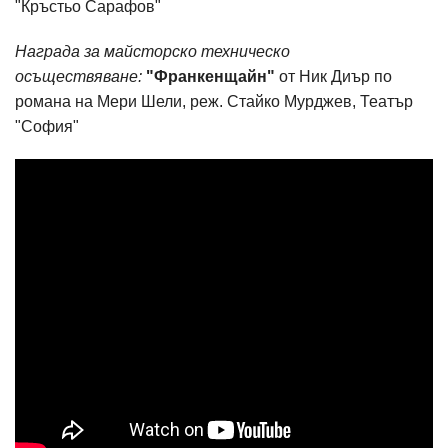
"Кръстьо Сарафов"
Награда за майсторско техническо
осъществяване:
"Франкенщайн"
от Ник Диър по
романа на Мери Шели, реж. Стайко Мурджев, Театър
"София"