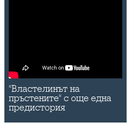
"Властелинът на
пръстените" с още една
предистория