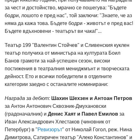
за чест и достойнство, мрачно се пошегува: "Бъдете
бодри, лошото е пред нас", той заключи: "Знаете, че аз
няма да кажа това. Бъдете бодри - животът е пред вас!
Бъдете вдъхновени - театърът ви чака!"...
Театър 199 "Валентин Стойчев" и Сливенския куклен
театър получиха от министъра на културата Боил
Банов грамоти за най-успешен сезон, високи
постижения в театралния мениджмънт и творческата
дейност. Ето и всички победители в отделните
категории заедно с останалите номинирани:
Награда за дебют:
Шахин Шехзен и Антоан Петров
за Антон Антонович Сквозник-Дмухановски
(градоначалник) и
Денис
Хаят
и Павел Емилов
за
Иван Александрович Хлестаков (чиновник от
Петербург) в "
Ревизорът
" от Николай Гогол, реж. Нина
Димитрова, Сатиричен театър "Алеко Константинов" и