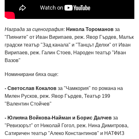
Награда за сценография:
Никола Тороманов
за
"Пияните" от Иван Вирипаев, реж. Явор Гърдев, Малък
градски театър "Зад канала" и "Танцът Делхи" от Иван
Вирипаев, реж. Галин Стоев, Народен театър "Иван
Вазов"
Номинирани бяха още:
- Светослав Кокалов
за "Чамкория" по романа на
Милен Русков, реж. Явор Гърдев, Театър 199
"Валентин Стойчев"
- Юлияна Войкова-Найман и Борис Далчев
за
"Ревизорът" от Николай Гогол, реж. Нина Димитрова,
Сатиричен театър "Алеко Константинов" и НАТФИЗ