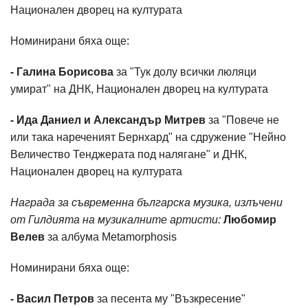
Национален дворец на културата
Номинирани бяха още:
- Галина Борисова
за "Тук долу всички люляци
умират" на ДНК, Национален дворец на културата
- Ида Даниел и Александър Митрев
за "Повече не
или така нареченият Бернхард" на сдружение "Нейно
Величество Тенджерата под налягане" и ДНК,
Национален дворец на културата
Награда за съвременна българска музика, излъчени
от Гилдията на музикалните артисти:
Любомир
Велев
за албума Metamorphosis
Номинирани бяха още:
- Васил Петров
за песента му "Възкресение"