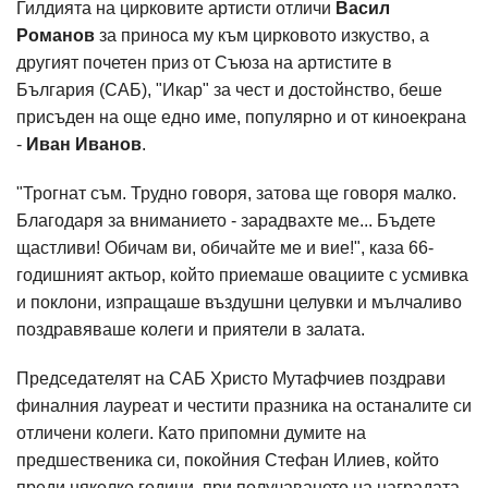
Гилдията на цирковите артисти отличи
Васил
Романов
за приноса му към цирковото изкуство, а
другият почетен приз от Съюза на артистите в
България (САБ), "Икар" за чест и достойнство, беше
присъден на още едно име, популярно и от киноекрана
-
Иван Иванов
.
"Трогнат съм. Трудно говоря, затова ще говоря малко.
Благодаря за вниманието - зарадвахте ме... Бъдете
щастливи! Обичам ви, обичайте ме и вие!", каза 66-
годишният актьор, който приемаше овациите с усмивка
и поклони, изпращаше въздушни целувки и мълчаливо
поздравяваше колеги и приятели в залата.
Председателят на САБ Христо Мутафчиев поздрави
финалния лауреат и честити празника на останалите си
отличени колеги. Като припомни думите на
предшественика си, покойния Стефан Илиев, който
преди няколко години, при получаването на наградата