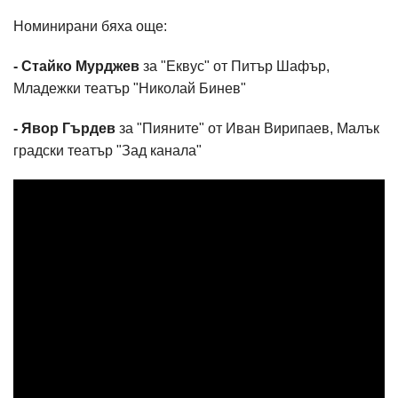
Номинирани бяха още:
- Стайко Мурджев
за "Еквус" от Питър Шафър,
Младежки театър "Николай Бинев"
- Явор Гърдев
за "Пияните" от Иван Вирипаев, Малък
градски театър "Зад канала"