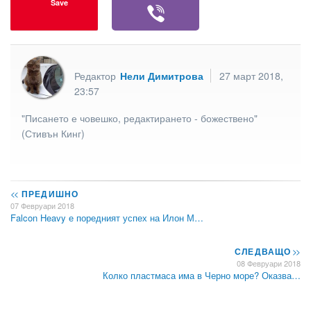
Save
Редактор
Нели Димитрова
27 март 2018,
23:57
"Писането е човешко, редактирането - божествено"
(Стивън Кинг)
<<
ПРЕДИШНО
07 Февруари 2018
Falcon Heavy е поредният успех на Илон М…
СЛЕДВАЩО
>>
08 Февруари 2018
Колко пластмаса има в Черно море? Оказва…