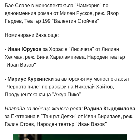
Бае Славе в моноспектакъла "Чамкория" по
едноименния роман от Милен Русков, реж. Явор
Гърдев, Театър 199 "Валентин Стойчев"
Номинирани бяха още:
- Иван Юруков
за Хорас в "Лисичета" от Лилиан
Хелман, реж. Бина Харалампиева, Народен театър
"Иван Вазов"
- Мариус Куркински
за авторския му моноспектакъл
"Черното пиле" по разкази на Николай Хайтов,
Продуцентска къща "Ажур Пико"
Награда за водеща женска роля:
Радина Кърджилова
за Екатерина в "Танцът Делхи" от Иван Вирипаев, реж.
Галин Стоев, Народен театър "Иван Вазов"