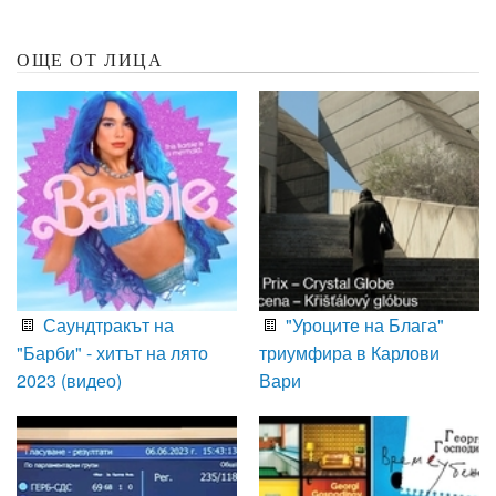
ОЩЕ ОТ ЛИЦА
Саундтракът на
"Уроците на Блага"
"Барби" - хитът на лято
триумфира в Карлови
2023 (видео)
Вари