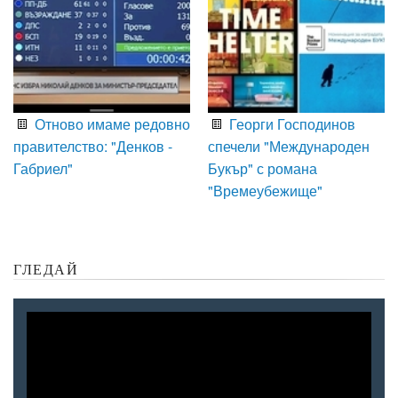
Отново имаме редовно
Георги Господинов
правителство: "Денков -
спечели "Международен
Габриел"
Букър" с романа
"Времеубежище"
ГЛЕДАЙ