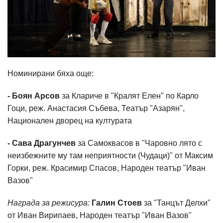
Номинирани бяха още:
- Боян Арсов
за Клариче в "Кралят Елен" по Карло
Гоци, реж. Анастасия Събева, Театър "Азарян",
Национален дворец на културата
- Сава Драгунчев
за Самоквасов в "Чаровно лято с
неизбежните му там неприятности (Чудаци)" от Максим
Горки, реж. Красимир Спасов, Народен театър "Иван
Вазов"
Награда за режисура:
Галин Стоев
за "Танцът Делхи"
от Иван Вирипаев, Народен театър "Иван Вазов"