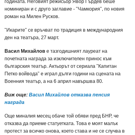
годината. Неговият режисьор Явор Гърдев беше
номиниран и с друго заглавие - "Чамкория", по новия
роман на Милен Русков.
"Икарите" се връчват по традиция в международния
ден на театъра, 27 март.
Васил Михайлов
е тазгодишният лауреат на
почетната награда за изключителен принос към
българския театър. Актьорът от сериала "Капитан
Петко войвода" е играл дълги години на сцената на
Военния театър, а на 6 април навършва 80.
Виж още:
Васил Михайлов отказва пенсия
награда
Още миналия месец обаче той обяви пред БНР, че
отказва да приеме статуетката. Това е моят малък
протест за всичко онова, което става и не се случва в