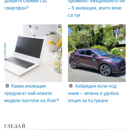
добрите снимки със
променят ежедневието ни
смартфон?
– 5 иновации, които вече
са тук
Какви иновации
Хибридни коли под
предлагат най-новите
наем – зелена и удобна
модели лаптопи на Acer?
опция за пътуване
ГЛЕДАЙ