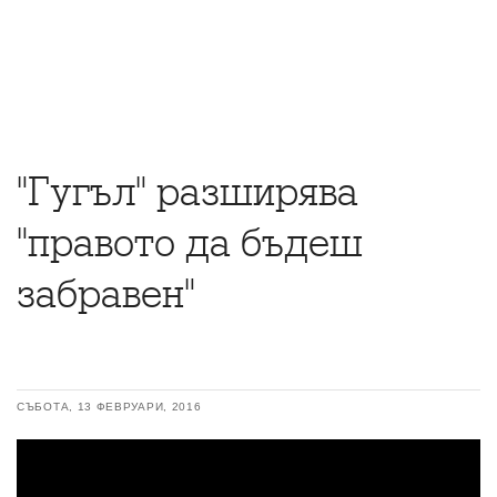
"Гугъл" разширява
"правото да бъдеш
забравен"
СЪБОТА, 13 ФЕВРУАРИ, 2016