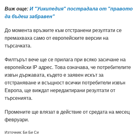
Виж още:
И "Уикипедия" пострадала от "правото
да бъдеш забравен"
До момента връзките към отстранени резултати се
премахваха само от европейските версии на
търсачката.
Филтърът вече ще се прилага при всяко засичане на
европейски IP адрес. Това означава, че потребителите
извън държавата, където е заявен искът за
отстраняване и всъщност всички потребители извън
Европа, ще виждат нередактирани резултати от
търсенията.
Промените ще влязат в действие от средата на месец
февруари.
Източник: Би Би Си