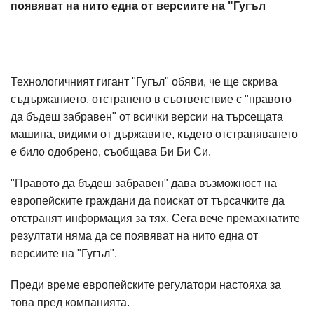
появяват на нито една от версиите на "Гугъл
Технологичният гигант "Гугъл" обяви, че ще скрива
съдържанието, отстранено в съответствие с "правото
да бъдеш забравен" от всички версии на търсещата
машина, видими от държавите, където отстраняването
е било одобрено, съобщава Би Би Си.
"Правото да бъдеш забравен" дава възможност на
европейските граждани да поискат от търсачките да
отстранят информация за тях. Сега вече премахнатите
резултати няма да се появяват на нито една от
версиите на "Гугъл".
Преди време европейските регулатори настояха за
това пред компанията.