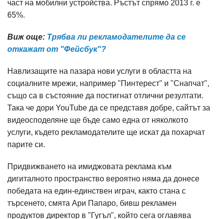
част на мобилни устройства. Ръстът спрямо 2013 г. е
65%.
Виж още:
Трябва ли рекламодателите да се
откажат от "Фейсбук"?
Навлизащите на пазара нови услуги в областта на
социалните мрежи, например "Пинтерест" и "Снапчат",
също са в състояние да постигнат отлични резултати.
Така че дори YouTube да се представя добре, сайтът за
видеосподеляне ще бъде само една от няколкото
услуги, където рекламодателите ще искат да похарчат
парите си.
Придвижването на имиджовата реклама към
дигиталното пространство вероятно няма да донесе
победата на един-единствен играч, както стана с
търсенето, смята Ари Папаро, бивш рекламен
продуктов директор в "Гугъл", който сега оглавява