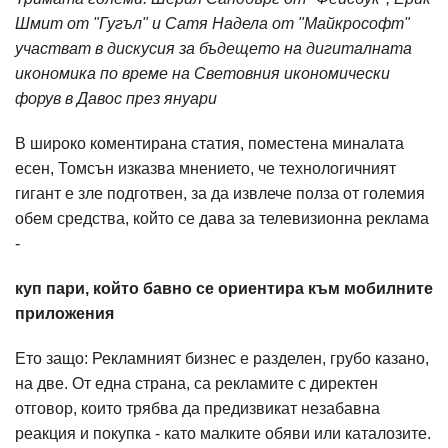
Шмит от "Гугъл" и Сатя Надела от "Майкрософт"
участват в дискусия за бъдещето на дигиталната
икономика по време на Световния икономически
форув в Давос през януари
В широко коментирана статия, поместена миналата
есен, Томсън изказва мнението, че технологичният
гигант е зле подготвен, за да извлече полза от големия
обем средства, който се дава за телевизионна реклама
-
куп пари, който бавно се ориентира към мобилните
приложения
Ето защо: Рекламният бизнес е разделен, грубо казано,
на две. От една страна, са рекламите с директен
отговор, които трябва да предизвикат незабавна
реакция и покупка - като малките обяви или каталозите.