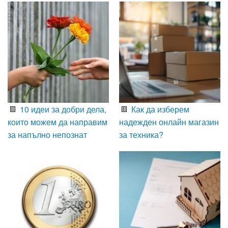
10 идеи за добри дела,
Как да изберем
които можем да направим
надежден онлайн магазин
за напълно непознат
за техника?