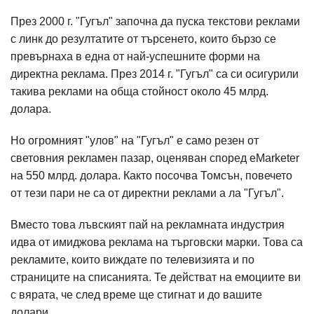
През 2000 г. "Гугъл" започна да пуска текстови реклами
с линк до резултатите от търсенето, които бързо се
превърнаха в една от най-успешните форми на
директна реклама. През 2014 г. "Гугъл" са си осигурили
такива реклами на обща стойност около 45 млрд.
долара.
Но огромният "улов" на "Гугъл" е само резен от
световния рекламен пазар, оценяван според eMarketer
на 550 млрд. долара. Както посочва Томсън, повечето
от тези пари не са от директни реклами а ла "Гугъл".
Вместо това лъвският пай на рекламната индустрия
идва от имиджова реклама на търговски марки. Това са
рекламите, които виждате по телевизията и по
страниците на списанията. Те действат на емоциите ви
с вярата, че след време ще стигнат и до вашите
долари.