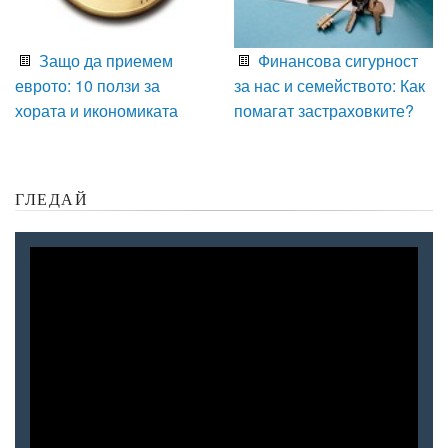
Защо да приемем
Финансова сигурност
еврото: 10 ползи за
за нас и семейството: Как
хората и икономиката
помагат застраховките?
ГЛЕДАЙ