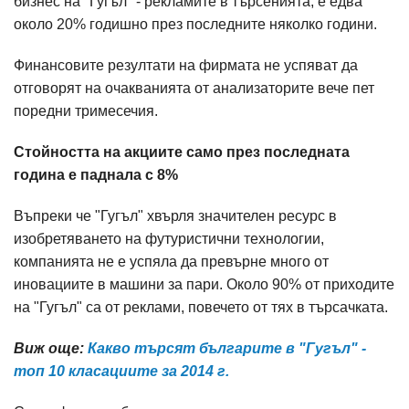
бизнес на "Гугъл" - рекламите в търсенията, е едва
около 20% годишно през последните няколко години.
Финансовите резултати на фирмата не успяват да
отговорят на очакванията от анализаторите вече пет
поредни тримесечия.
Стойността на акциите само през последната
година е паднала с 8%
Въпреки че "Гугъл" хвърля значителен ресурс в
изобретяването на футуристични технологии,
компанията не е успяла да превърне много от
иновациите в машини за пари. Около 90% от приходите
на "Гугъл" са от реклами, повечето от тях в търсачката.
Виж още:
Какво търсят българите в "Гугъл" -
топ 10 класациите за 2014 г.