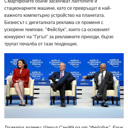
Смартфоните обаче засенчват лаптопите и
стационарните машини, като се превръщат в най-
важното компютърно устройство на планетата.
Бизнесът с дигиталната реклама се променя с
ускорени темпове. "Фейсбук", които са основният
конкурент на "Гугъл" за рекламните приходи, бързо
трупат печалба от тази тенденция.
Тримата големи: Шерил Сандбърг от "Фейсбук", Ерик