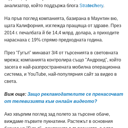
анализатор, който поддържа блога
Stra
tech
ery
.
На пръв поглед компанията, базирана в Маунтин вю,
щата Калифорния, изглежда пращяща от здраве. През
2014 г. печалбата й бе 14,4 млрд. долара, а приходите
нараснаха с 19% спрямо предходната година.
През "Гугъл" минават 3/4 от търсенията в световната
мрежа; компанията контролира също "Андроид", който
засега е най-разпространената мобилна операционна
система, и YouTube, най-популярния сайт за видео в
света.
Виж още:
Защо рекламодателите се пренасочват
от телевизията към онлайн видеото?
Ако хвърлим поглед зад полето за търсене обаче,
виждаме първите пукнатини. Растежът в основния