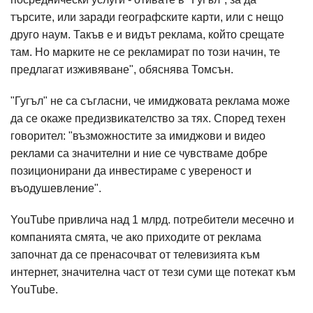
търсите, или заради географските карти, или с нещо
друго наум. Такъв е и видът реклама, който срещате
там. Но марките не се рекламират по този начин, те
предлагат изживяване", обяснява Томсън.
"Гугъл" не са съгласни, че имиджовата реклама може
да се окаже предизвикателство за тях. Според техен
говорител: "възможностите за имиджови и видео
реклами са значителни и ние се чувстваме добре
позиционирани да инвестираме с увереност и
въодушевление".
YouTube привлича над 1 млрд. потребители месечно и
компанията смята, че ако приходите от реклама
започнат да се пренасочват от телевизията към
интернет, значителна част от тези суми ще потекат към
YouTube.