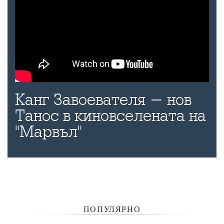
Канг Завоевателя - нов
Танос в киновселената на
"Марвъл"
ПОПУЛЯРНО