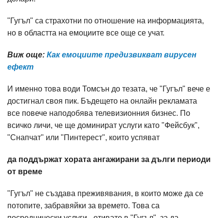
"Гугъл" са страхотни по отношение на информацията,
но в областта на емоциите все още се учат.
Виж още:
Как емоциите предизвикват вирусен
ефект
И именно това води Томсън до тезата, че "Гугъл" вече е
достигнал своя пик. Бъдещето на онлайн рекламата
все повече наподобява телевизионния бизнес. По
всичко личи, че ще доминират услуги като "Фейсбук",
"Снапчат" или "Пинтерест", които успяват
да поддържат хората ангажирани за дълги периоди
от време
"Гугъл" не създава преживявания, в които може да се
потопите, забравяйки за времето. Това са
посреднически услуги - отивате в "Гугъл", за да