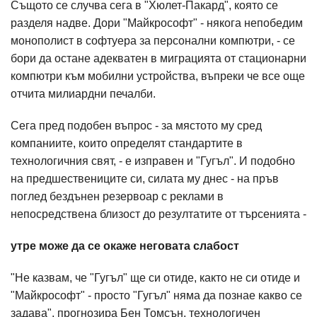
Същото се случва сега в "Хюлет-Пакард", която се
разделя надве. Дори "Майкрософт" - някога непобедим
монополист в софтуера за персонални компютри, - се
бори да остане адекватен в миграцията от стационарни
компютри към мобилни устройства, въпреки че все още
отчита милиардни печалби.
Сега пред подобен въпрос - за мястото му сред
компаниите, които определят стандартите в
технологичния свят, - е изправен и "Гугъл". И подобно
на предшествениците си, силата му днес - на пръв
поглед бездънен резервоар с реклами в
непосредствена близост до резултатите от търсенията -
утре може да се окаже неговата слабост
"Не казвам, че "Гугъл" ще си отиде, както не си отиде и
"Майкрософт" - просто "Гугъл" няма да познае какво се
задава", прогнозира Бен Томсън, технологичен