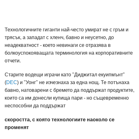
Технологичните гиганти най-често умират не с гръм и
трясък, а западат с хленч, бавно и неусетно, до
неадекватност - което невинаги се отразява в
болкоуспокояващата терминология на корпоративните
отчети.
Старите водещи играчи като "Диджитал екуипмънт"
(
DEC
) и "Уонг" не изчезнаха за една нощ. Те потънаха
бавно, натоварени с бремето да поддържат продуктите,
които са им донесли купища пари - но същевременно
неспособни да поддържат
скоростта, с която технологиите наоколо се
променят