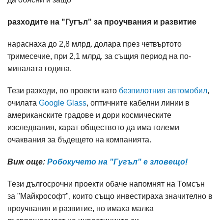
разходите на "Гугъл" за проучвания и развитие
нараснаха до 2,8 млрд. долара през четвъртото
тримесечие, при 2,1 млрд. за същия период на по-
миналата година.
Тези разходи, по проекти като
безпилотния автомобил
,
очилата
Google Glass
, оптичните кабелни линии в
американските градове и дори космическите
изследвания, карат обществото да има големи
очаквания за бъдещето на компанията.
Виж още:
Робокучето на "Гугъл" е зловещо!
Тези дългосрочни проекти обаче напомнят на Томсън
за "Майкрософт", които също инвестираха значително в
проучвания и развитие, но имаха малка