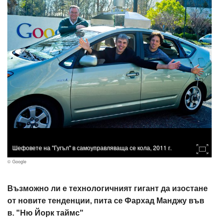
Шефовете на "Гугъл" в самоуправляваща се кола, 2011 г.
© Google
Възможно ли е технологичният гигант да изостане
от новите тенденции, пита се Фархад Манджу във
в. "Ню Йорк таймс"