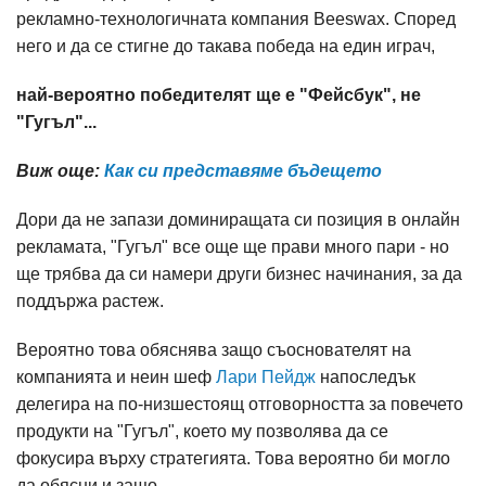
рекламно-технологичната компания Beeswax. Според
него и да се стигне до такава победа на един играч,
най-вероятно победителят ще е "Фейсбук", не
"Гугъл"...
Виж още:
Как си представяме бъдещето
Дори да не запази доминиращата си позиция в онлайн
рекламата, "Гугъл" все още ще прави много пари - но
ще трябва да си намери други бизнес начинания, за да
поддържа растеж.
Вероятно това обяснява защо съоснователят на
компанията и неин шеф
Лари Пейдж
напоследък
делегира на по-низшестоящ отговорността за повечето
продукти на "Гугъл", което му позволява да се
фокусира върху стратегията. Това вероятно би могло
да обясни и защо