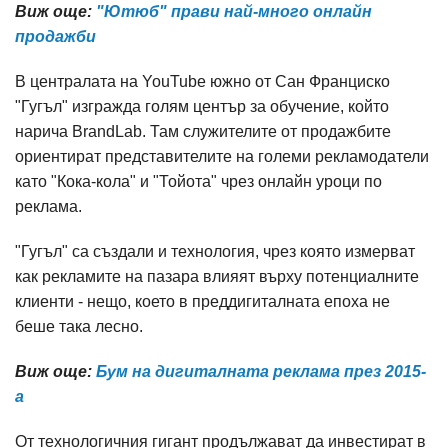
Виж още:
"Ютюб" прави най-много онлайн
продажби
В централата на YouTube южно от Сан Франциско
"Гугъл" изгражда голям център за обучение, който
нарича BrandLab. Там служителите от продажбите
ориентират представителите на големи рекламодатели
като "Кока-кола" и "Тойота" чрез онлайн уроци по
реклама.
"Гугъл" са създали и технология, чрез която измерват
как рекламите на пазара влияят върху потенциалните
клиенти - нещо, което в преддигиталната епоха не
беше така лесно.
Виж още:
Бум на дигиталната реклама през 2015-
а
От технологичния гигант продължават да инвестират в