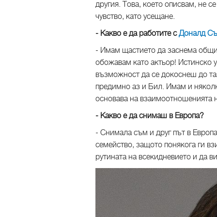
другия. Това, което описвам, не с
чувство, като усещане.
- Какво е да работите с
Доналд С
- Имам щастието да заснема общи
обожавам като актьор! Истинско у
възможност да се докоснеш до таз
предимно аз и Бил. Имам и няколк
основава на взаимоотношенията 
- Какво е да снимаш в Европа?
- Снимала съм и друг път в Европ
семейство, защото понякога ги вз
рутината на всекидневието и да в