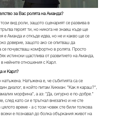
елство за Вас ролята на Аманда?
 този вид роли, защото сценарият се развива в
ръгва героят ти, но никога не знаеш къде ще
оя е Аманда и откъде идва, но не и какво ще се
око доверие, защото ако се опитваш да
а се почувстваш комфортно в ролята. Просто
 бях истински щастлива от развитието на Аманда,
 в нейните отношения с Карл.
да и Карл?
о натъжена. Натъжена е, че събитията са се
дин диалог, в който питам Хикман: "Как я караш?",
намалих морфина", а аз: "Да, сигурно е по-добре."
, след като си е тръгнал внезапно и не сте
цялото време - а с този човек сте били толкова
, всеки е познавал до болка объркания живот на