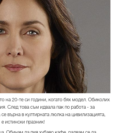
то на 20-те си години, когато бях модел. Обиколих
ия. След това съм идвала пак по работа - за
 се върна в култирната люлка на цивилизацията,
н е истински празник!
а. Обичам да пия хубаво кафе, радвам се да