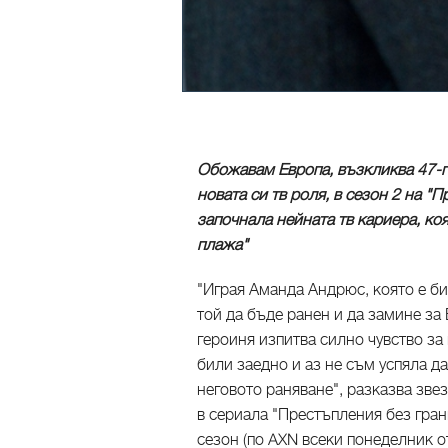
Обожавам Европа, възкликва 47-г
новата си тв роля, в сезон 2 на "
започнала нейната тв кариера, ко
плажа"
"Играя Аманда Андрюс, която е б
той да бъде ранен и да замине за
героиня изпитва силно чувство за
били заедно и аз не съм успяла д
неговото раняване", разказва зве
в сериала "Престъпления без гран
сезон (по AXN всеки понеделник от