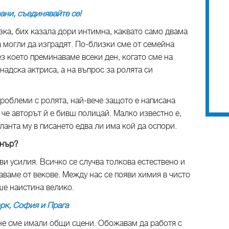
ани, съединявайте се!
ка, бих казала дори интимна, каквато само двама
а могли да изградят. По-близки сме от семейна
ез което преминаваме всеки ден, когато сме на
надска актриса, а на въпрос за ролята си
проблеми с ролята, най-вече защото е написана
 че авторът й е бивш полицай. Малко известно е,
ланта му в писането едва ли има кой да оспори.
кнър?
ви усилия. Всичко се случва толкова естествено и
аваме от векове. Между нас се появи химия в чисто
ше наистина велико.
рк, София и Прага
 не сме имали общи сцени. Обожавам да работя с