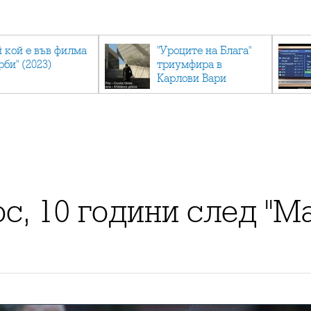
й кой е във филма
"Уроците на Блага"
рби" (2023)
триумфира в
Карлови Вари
, 10 години след "М