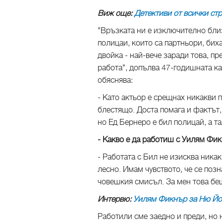
Виж още:
Детективи от всички стр
"Връзката ни е изключително близ
полицаи, които са партньори, бих
двойка - най-вече заради това, пр
работа", допълва 47-годишната ка
обяснява:
- Като актьор е срещнах никакви 
блестящо. Доста помага и фактът,
но Ед Бернеро е бил полицай, а та
- Какво е да работиш с Уилям Фи
- Работата с Бил не изисква никак
лесно. Имам чувството, че се позн
човешкия смисъл. За мен това бе
Интервю:
Уилям Фикнър за Ню Йо
Работили сме заедно и преди, но