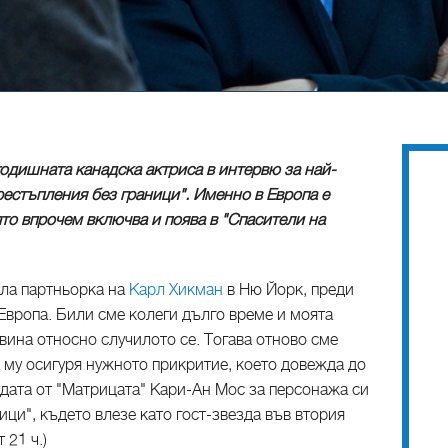
одишната канадска актриса в интервю за най-
Престъпления без граници". Именно в Европа е
ято впрочем включва и поява в "Спасители на
ила партньорка на
Карл Хикман
в Ню Йорк, преди
 Европа. Били сме колеги дълго време и моята
 вина относно случилото се. Тогава отново сме
а му осигуря нужното прикритие, което довежда до
здата от "Матрицата" Кари-Ан Мос за персонажа си
ици", където влезе като гост-звезда във втория
 21 ч.)