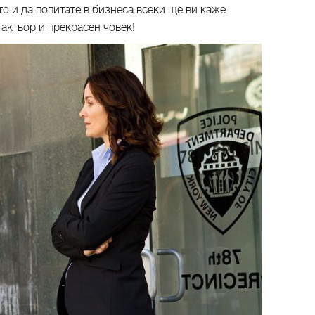
то и да попитате в бизнеса всеки ще ви каже
актьор и прекрасен човек!