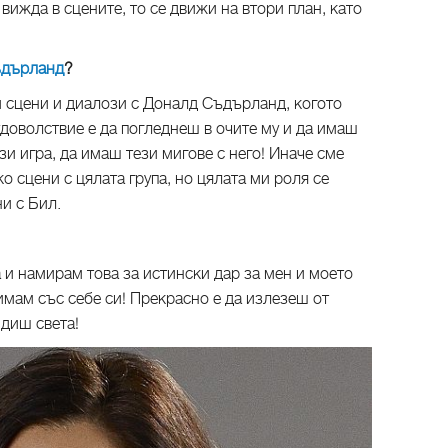
е вижда в сцените, то се движи на втори план, като
ъдърланд
?
 сцени и диалози с Доналд Съдърланд, когото
доволствие е да погледнеш в очите му и да имаш
и игра, да имаш тези мигове с него! Иначе сме
о сцени с цялата група, но цялата ми роля се
ни с Бил.
а и намирам това за истински дар за мен и моето
имам със себе си! Прекрасно е да излезеш от
идиш света!