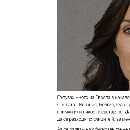
Пътувах много из Европа в начало
я цялата - Испания, Белгия, Франц
снимки или някое представяне. Да
да се разходя по улиците й, за ме
Аз се радвам на обикновените нещ