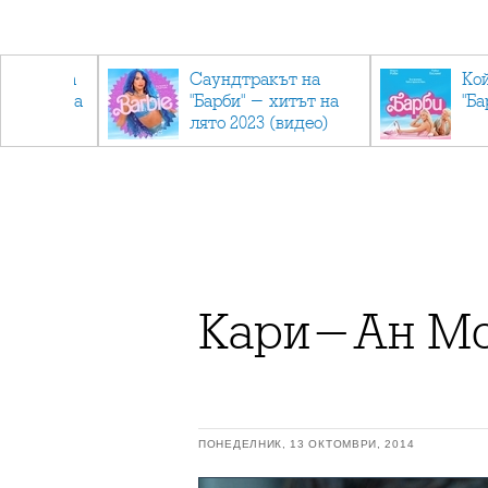
лев върна
Саундтракът на
Ко
ен мандата
"Барби" - хитът на
"Ба
ължаваме
лято 2023 (видео)
"
Кари-Ан Мос
ПОНЕДЕЛНИК, 13 ОКТОМВРИ, 2014