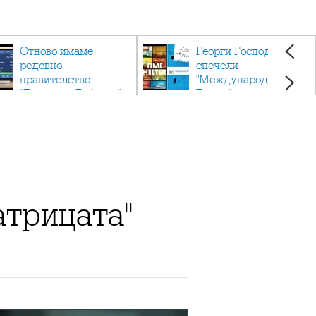
Отново имаме
Георги Господинов
редовно
спечели
правителство:
"Международен
"Денков - Габриел"
Букър" с романа
"Времеубежище"
атрицата"