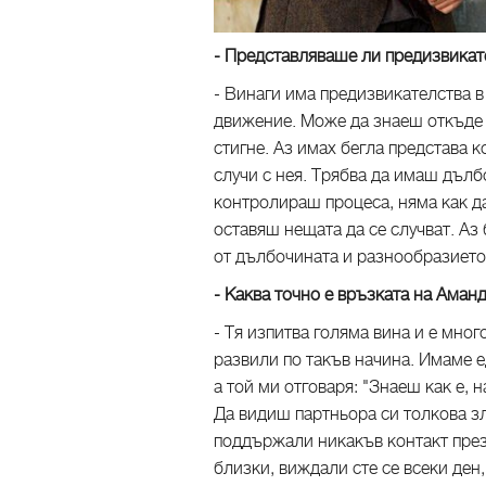
- Представляваше ли предизвикат
- Винаги има предизвикателства в
движение. Може да знаеш откъде т
стигне. Аз имах бегла представа к
случи с нея. Трябва да имаш дълб
контролираш процеса, няма как д
оставяш нещата да се случват. Аз
от дълбочината и разнообразието
- Каква точно е връзката на Аман
- Тя изпитва голяма вина и е мног
развили по такъв начина. Имаме е
а той ми отговаря: "Знаеш как е, 
Да видиш партньора си толкова зле
поддържали никакъв контакт през 
близки, виждали сте се всеки ден