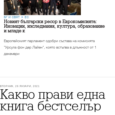
БГ И СВЯТ
ЕС
Новият български ресор в Еврокомисията:
Иновации, изследвания, култура, образование
и младеж
Европейският парламент одобри състава на комисията
"Урсула фон дер Лайен", която встъпва в длъжност от 1
декември
ВТОРНИК, 26 ЯНУАРИ, 2021
Какво прави една
книга бестселър