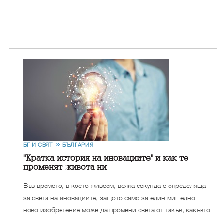
БГ И СВЯТ
БЪЛГАРИЯ
"Кратка история на иновациите" и как те
променят живота ни
Във времето, в което живеем, всяка секунда е определяща
за света на иновациите, защото само за един миг едно
ново изобретение може да промени света от такъв, какъвто