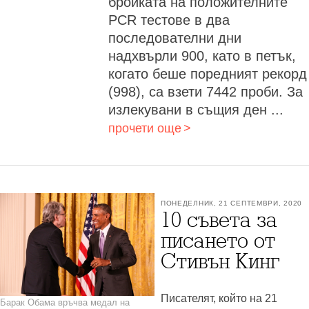
бройката на положителните
PCR тестове в два
последователни дни
надхвърли 900, като в петък,
когато беше поредният рекорд
(998), са взети 7442 проби. За
излекувани в същия ден ...
прочети още
ПОНЕДЕЛНИК, 21 СЕПТЕМВРИ, 2020
10 съвета за
писането от
Стивън Кинг
Писателят, който на 21
Барак Обама връчва медал на