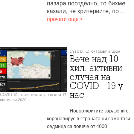
пазара поотделно, то бихме
казали, че критериите, по ...
прочети още
СЪБОТА, 17 ОКТОМВРИ, 2020
Вече над 10
хил. активни
случая на
COVID-19 у
нас
COVID-19 статистиката у нас към 17
октомври 2020 г.
Новооткритите заразени с
коронавирус в страната ни само тази
седмица са повече от 4000