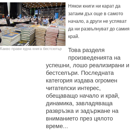
Някои книги ни карат да
затаим дъх още в самото
начало, а други не успяват
да ни развълнуват до самия
край.
Какво прави една книга бестселър
Това разделя
произведенията на
успешни, лошо реализирани и
бестселъри. Последната
категория издава огромен
читателски интерес,
обещаващо начало и край,
динамика, завладяваща
развръзка и задържане на
вниманието през цялото
време...