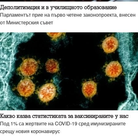
Деполитизация и в училищното образование
Парламентът прие на първо четене законопроекта, внесен
от Министерския съвет
Какво казва статистиката за ваксинираните у нас
Под 1% са жертвите на COVID-19 сред имунизираните
срещу новия коронавирус