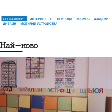
ОБРАЗОВАНИЕ
ИНТЕРНЕТ
IT
ПРИРОДА
КОСМОС
ДЖАДЖИ
ДИЗАЙН
МОБИЛНИ УСТРОЙСТВА
Най-ново