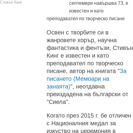
Стивън Кинг
септември навършва 73, е
известен и като
преподавател по творческо писане
Освен с творбите си в
жанровете хорър, научна
фантастика и фентъзи, Стивън
Кинг е известен и като
преподавател по творческо
писане, автор на книгата "
За
писането (Мемоари на
занаята)
", неотдавна
преиздадена на български от
"Сиела".
Когато през 2015 г. бе отличен
с Националния медал за
изкуство на церемония в