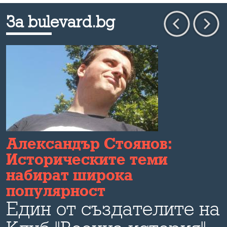
За bulevard.bg
Александър Стоянов:
Историческите теми
набират широка
популярност
Един от създателите на