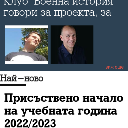
Клуб "Военна история"
говори за проекта, за
отношението на хората
към историята, за
а
българското
образование и за
начина то да има
виж още
о
светло бъдеще
Най-ново
Присъствено начало
на учебната година
2022/2023