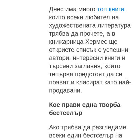
Днес има много
топ книги
,
които всеки любител на
художествената литература
трябва да прочете, а в
книжарница Хермес ще
откриете списък с успешни
автори, интересни книги и
търсени заглавия, които
тепърва предстоят да се
появят и класират като най-
продавани.
Кое прави една творба
бестселър
Ако трябва да разгледаме
всеки един бестселър на