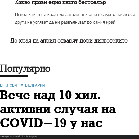
Какво прави една книга бестселър
Някои книги ни карат да затаим дъх още в самото начало, а
други не успяват да ни развълнуват до самия край.
До края на април отварят дори дискотеките
Популярно
БГ И СВЯТ
БЪЛГАРИЯ
Вече над 10 хил.
активни случая на
COVID-19 у нас