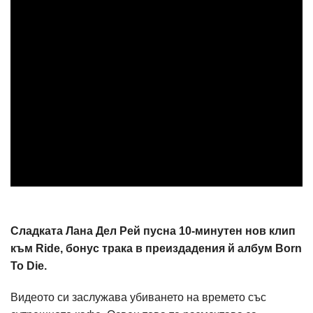
Сладката Лана Дел Рей пусна 10-минутен нов клип
към Ride, бонус трака в преиздадения й албум Born
To Die.
Видеото си заслужава убиването на времето със