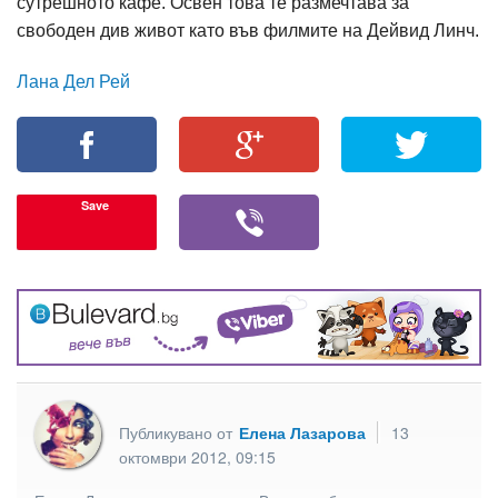
сутрешното кафе. Освен това те размечтава за
свободен див живот като във филмите на Дейвид Линч.
Лана Дел Рей
Save
Публикувано от
Елена Лазарова
13
октомври 2012, 09:15