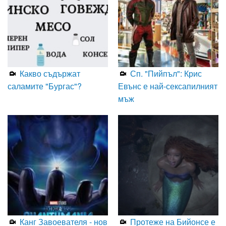
Какво съдържат
Сп. "Пийпъл": Крис
саламите "Бургас"?
Евънс е най-сексапилният
мъж
Канг Завоевателя - нов
Протеже на Бийонсе е