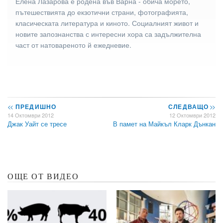
Елена Лазарова е родена във Варна - обича морето,
пътешествията до екзотични страни, фотографията,
класическата литература и киното. Социалният живот и
новите запознанства с интересни хора са задължителна
част от натовареното й ежедневие.
<<
ПРЕДИШНО
СЛЕДВАЩО
>>
14 Октомври 2012
12 Октомври 2012
Джак Уайт се тресе
В памет на Майкъл Кларк Дънкан
ОЩЕ ОТ ВИДЕО