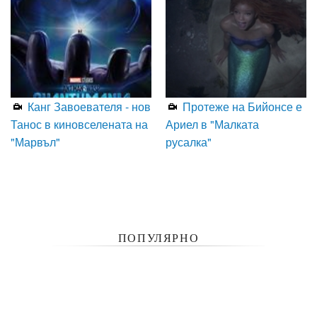
Канг Завоевателя - нов
Протеже на Бийонсе е
Танос в киновселената на
Ариел в "Малката
"Марвъл"
русалка"
ПОПУЛЯРНО