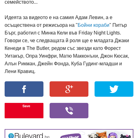
семейството...
Идеята за видеото е на самия Адам Левин, а е
осъществена от режисьора на "
Бойни кораби
" Питър
Бърг, работил с Минка Кели във Friday Night Lights.
Говори се, че следващата й роля ще е младата Джаки
Кенеди в The Butler, редом със звезди като Форест
Уитакър, Опра Уинфри, Матю Макконъхи, Джон Кюсак,
Алън Рикман, Джейн Фонда, Куба Гудинг-младши и
Лени Кравиц.
Save