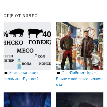
ОЩЕ ОТ ВИДЕО
Какво съдържат
Сп. "Пийпъл": Крис
саламите "Бургас"?
Евънс е най-сексапилният
мъж