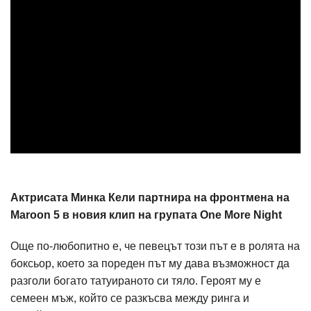
Актрисата Минка Кели партнира на фронтмена на
Maroon 5 в новия клип на групата One More Night
Още по-любопитно е, че певецът този път е в ролята на
боксьор, което за пореден път му дава възможност да
разголи богато татуираното си тяло. Героят му е
семеен мъж, който се разкъсва между ринга и