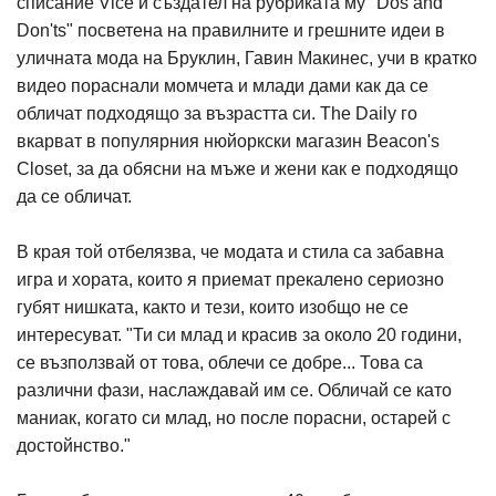
списание Vice и създател на рубриката му "Dos and
Don'ts" посветена на правилните и грешните идеи в
уличната мода на Бруклин, Гавин Макинес, учи в кратко
видео пораснали момчета и млади дами как да се
обличат подходящо за възрастта си. The Daily го
вкарват в популярния нюйоркски магазин Beacon's
Closet, за да обясни на мъже и жени как е подходящо
да се обличат.
В края той отбелязва, че модата и стила са забавна
игра и хората, които я приемат прекалено сериозно
губят нишката, както и тези, които изобщо не се
интересуват. "Ти си млад и красив за около 20 години,
се възползвай от това, облечи се добре... Това са
различни фази, наслаждавай им се. Обличай се като
маниак, когато си млад, но после порасни, остарей с
достойнство."