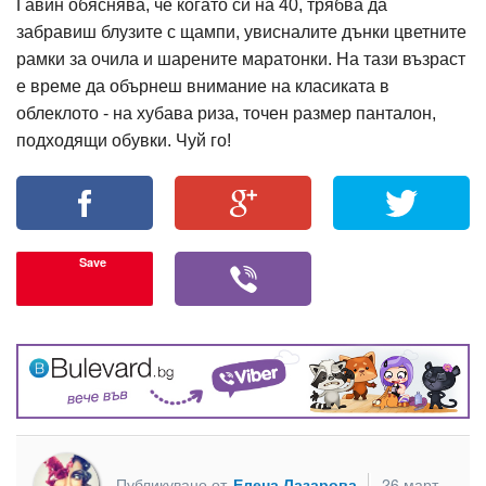
Гавин обяснява, че когато си на 40, трябва да
забравиш блузите с щампи, увисналите дънки цветните
рамки за очила и шарените маратонки. На тази възраст
е време да обърнеш внимание на класиката в
облеклото - на хубава риза, точен размер панталон,
подходящи обувки. Чуй го!
Save
Публикувано от
Елена Лазарова
26 март