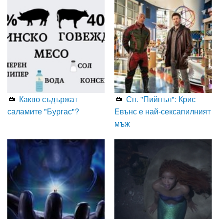
Какво съдържат
Сп. "Пийпъл": Крис
саламите "Бургас"?
Евънс е най-сексапилният
мъж