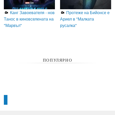
Канг Завоевателя - нов
Протеже на Бийонсе е
Танос в киновселената на
Ариел в "Малката
"Марвъл"
русалка"
ПОПУЛЯРНО