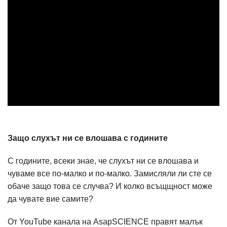
Защо слухът ни се влошава с годините
С годините, всеки знае, че слухът ни се влошава и
чуваме все по-малко и по-малко. Замисляли ли сте се
обаче защо това се случва? И колко всъщщност може
да чувате вие самите?
От YouTube канала на AsapSCIENCE правят малък