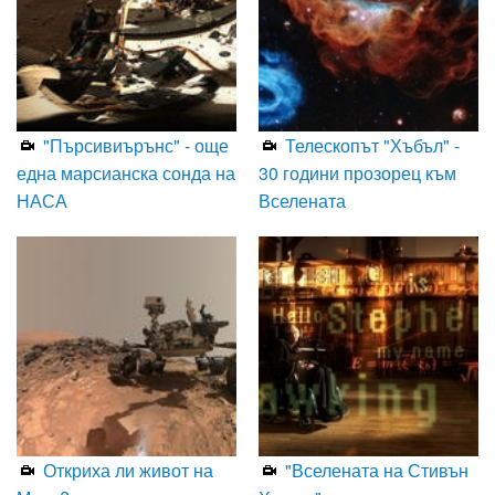
"Пърсивиърънс" - още
Телескопът "Хъбъл" -
една марсианска сонда на
30 години прозорец към
НАСА
Вселената
Откриха ли живот на
"Вселената на Стивън