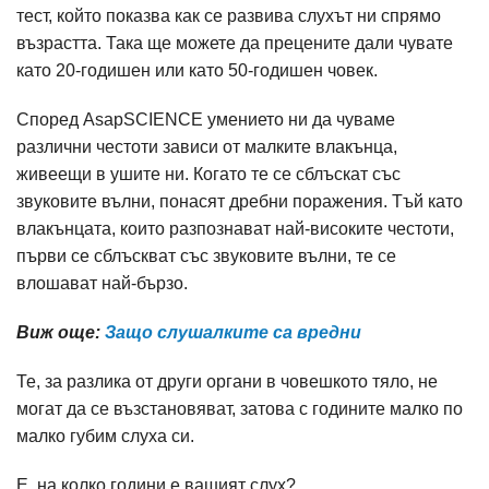
тест, който показва как се развива слухът ни спрямо
възрастта. Така ще можете да прецените дали чувате
като 20-годишен или като 50-годишен човек.
Според AsapSCIENCE умението ни да чуваме
различни честоти зависи от малките влакънца,
живеещи в ушите ни. Когато те се сблъскат със
звуковите вълни, понасят дребни поражения. Тъй като
влакънцата, които разпознават най-високите честоти,
първи се сблъскват със звуковите вълни, те се
влошават най-бързо.
Виж още:
Защо слушалките са вредни
Те, за разлика от други органи в човешкото тяло, не
могат да се възстановяват, затова с годините малко по
малко губим слуха си.
Е, на колко години е вашият слух?