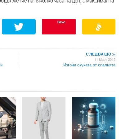
родължение на няколко часа на ден, с максимална
Save
СЛЕДВАЩО
>>
11 Март 2012
си
Изгони скуката от спалнята