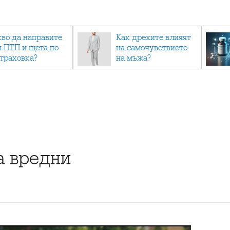
кво да направите
Как дрехите влияят
и ПТП и щета по
на самочувствието
страховка?
на мъжа?
а вредни