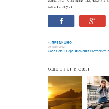
използват мр3 плейъри, често в п
сила на звука.
<<
ПРЕДИШНО
09 Март 2012
Coca Cola и Pepsi променят съставките 
ОЩЕ ОТ БГ И СВЯТ