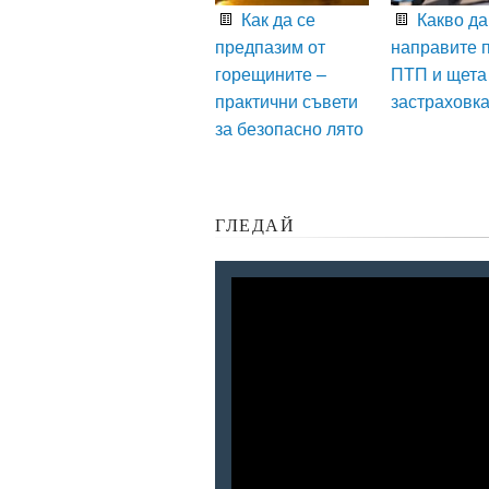
Как да се
Какво да
предпазим от
направите 
горещините –
ПТП и щета
практични съвети
застраховк
за безопасно лято
ГЛЕДАЙ