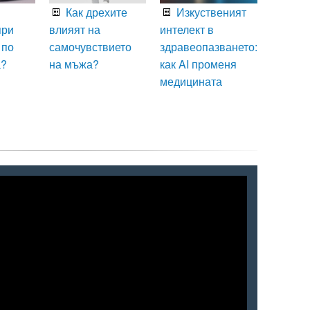
Как дрехите
Изкуственият
при
влияят на
интелект в
 по
самочувствието
здравеопазването:
а?
на мъжа?
как AI променя
медицината