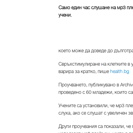
Само един час слушане на мр3 пл
учени.
което може да доведе до дълготр
Свръхстимулиране на клетките в у
варира за кратко, пише
health.bg
Проучването, публикувано в Archive
проведено с 60 младежи, които с
Учените са установили, че мр3 пл
слуха, ако се слушат с увеличен зв
Други проучвания са показали, че