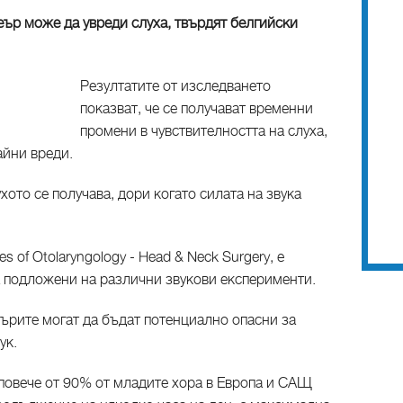
еър може да увреди слуха, твърдят белгийски
Резултатите от изследването
показват, че се получават временни
промени в чувствителността на слуха,
айни вреди.
хото се получава, дори когато силата на звука
s of Otolaryngology - Head & Neck Surgery, е
а подложени на различни звукови експерименти.
еърите могат да бъдат потенциално опасни зa
ук.
 повече от 90% от младите хора в Европа и САЩ