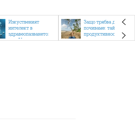
Изкуственият
Защо трябва да си
интелект в
почиваме: тайната на
здравеопазването:
продуктивността,
как AI променя
здравето и добрия
медицината
живот.