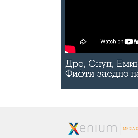
Дре, Снуп, Еми
Фифти заедно н