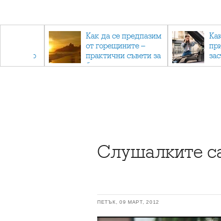
рез
Как да се предпазим
Ка
 - с
от горещините –
пр
ри отново
практични съвети за
за
та
безопасно лято
Слушалките с
ПЕТЪК, 09 МАРТ, 2012