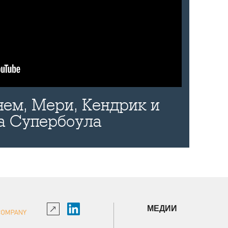
нем, Мери, Кендрик и
а Супербоула
МЕДИИ