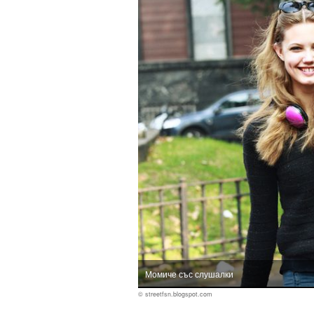
Момиче със слушалки
© streetfsn.blogspot.com