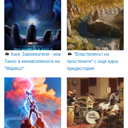
Канг Завоевателя - нов
"Властелинът на
Танос в киновселената на
пръстените" с още една
"Марвъл"
предистория