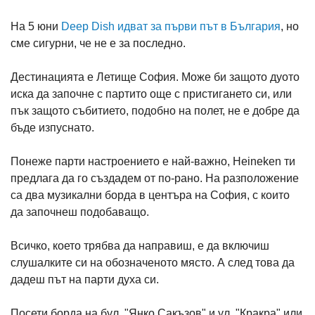
На 5 юни
Deep Dish идват за първи път в България
, но
сме сигурни, че не е за последно.
Дестинацията е Летище София. Може би защото дуото
иска да започне с партито още с пристигането си, или
пък защото събитието, подобно на полет, не е добре да
бъде изпуснато.
Понеже парти настроението е най-важно, Heineken ти
предлага да го създадем от по-рано. На разположение
са два музикални борда в центъра на София, с които
да започнеш подобаващо.
Всичко, което трябва да направиш, е да включиш
слушалките си на обозначеното място. А след това да
дадеш път на парти духа си.
Посети борда на бул. "Янко Сакъзов" и ул. "Кракра" или