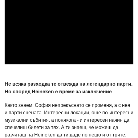
Не всяка разходка те отвежда на легендарно парти.
Но според Heineken е време за изключение.
Както знаем, София непрекъснато се променя, а с нея
и парти сцената. Интересни локации, още по-интересни
музикални събития, а понякога - и интересен начин да
спечелиш билети за тях. А ти знаеш, че можеш да
разчиташ на Heineken да ти даде по нещо и от трите.