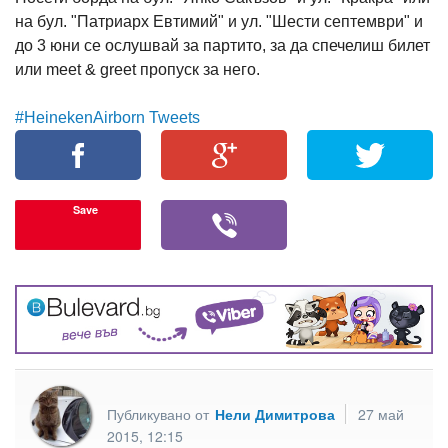
на бул. "Патриарх Евтимий" и ул. "Шести септември" и
до 3 юни се ослушвай за партито, за да спечелиш билет
или meet & greet пропуск за него.
#HeinekenAirborn Tweets
Save
Публикувано от
Нели Димитрова
27 май
2015, 12:15