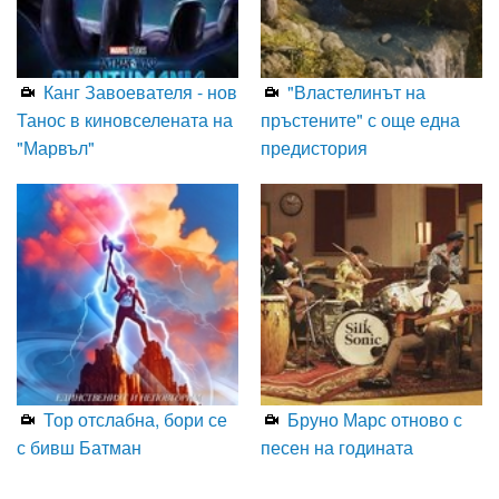
Канг Завоевателя - нов
"Властелинът на
Танос в киновселената на
пръстените" с още една
"Марвъл"
предистория
Тор отслабна, бори се
Бруно Марс отново с
с бивш Батман
песен на годината