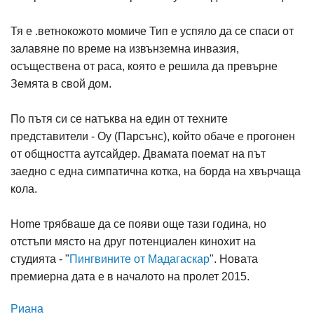
Тя е .ветнокожото момиче Тип е успяло да се спаси от
залавяне по време на извънземна инвазия,
осъществена от раса, която е решила да превърне
Земята в свой дом.
По пътя си се натъква на един от техните
представители - Оу (Парсънс), който обаче е прогонен
от общността аутсайдер. Двамата поемат на път
заедно с една симпатична котка, на борда на хвърчаща
кола.
Home трябваше да се появи още тази година, но
отстъпи място на друг потенциален кинохит на
студията - "
Пингвините от Мадагаскар
". Новата
премиерна дата е в началото на пролет 2015.
Риана