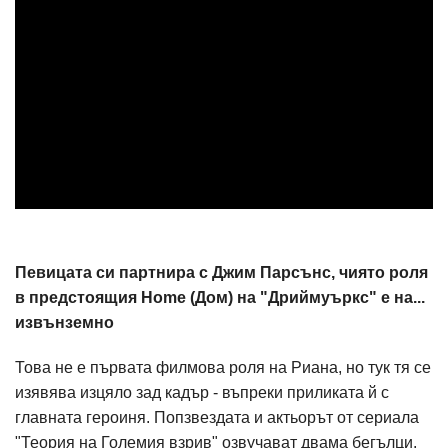
Певицата си партнира с Джим Парсънс, чиято роля
в предстоящия Home (Дом) на "Дриймуъркс" е на...
извънземно
Това не е първата филмова роля на Риана, но тук тя се
изявява изцяло зад кадър - въпреки приликата й с
главната героиня. Попзвездата и актьорът от сериала
"Теория на Големия взрив" озвучават двама бегълци.