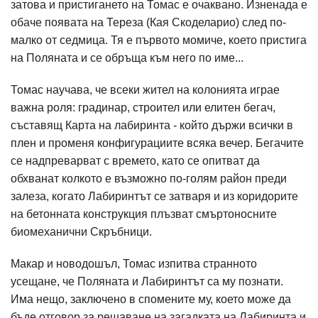
затова и пристигането на Томас е очаквано. Изненада е
обаче появата на Тереза (Кая Скоделарио) след по-
малко от седмица. Тя е първото момиче, което пристига
на Поляната и се обръща към него по име...
Томас научава, че всеки жител на колонията играе
важна роля: градинар, строител или елитен бегач,
съставящ Карта на лабиринта - който държи всички в
плен и променя конфигурациите всяка вечер. Бегачите
се надпреварват с времето, като се опитват да
обхванат колкото е възможно по-голям район преди
залеза, когато Лабиринтът се затваря и из коридорите
на бетонната конструкция плъзват смъртоносните
биомеханични Скръбници.
Макар и новодошъл, Томас изпитва странното
усещане, че Поляната и Лабиринтът са му познати.
Има нещо, заключено в спомените му, което може да
бъде отговор за решаване на загадката на Лабиринта и