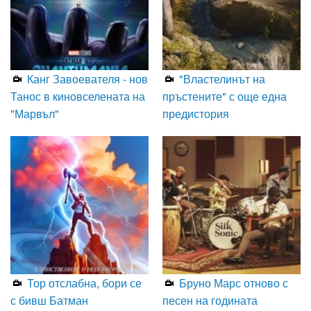
Канг Завоевателя - нов
"Властелинът на
Танос в киновселената на
пръстените" с още една
"Марвъл"
предистория
Тор отслабна, бори се
Бруно Марс отново с
с бивш Батман
песен на годината