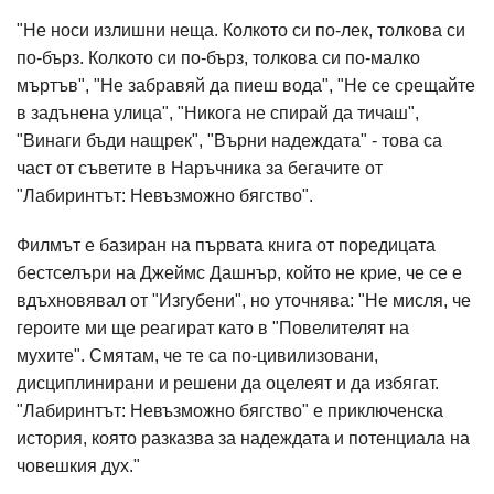
"Не носи излишни неща. Колкото си по-лек, толкова си
по-бърз. Колкото си по-бърз, толкова си по-малко
мъртъв", "Не забравяй да пиеш вода", "Не се срещайте
в задънена улица", "Никога не спирай да тичаш",
"Винаги бъди нащрек", "Върни надеждата" - това са
част от съветите в Наръчника за бегачите от
"Лабиринтът: Невъзможно бягство".
Филмът е базиран на първата книга от поредицата
бестселъри на Джеймс Дашнър, който не крие, че се е
вдъхновявал от "Изгубени", но уточнява: "Не мисля, че
героите ми ще реагират като в "Повелителят на
мухите". Смятам, че те са по-цивилизовани,
дисциплинирани и решени да оцелеят и да избягат.
"Лабиринтът: Невъзможно бягство" е приключенска
история, която разказва за надеждата и потенциала на
човешкия дух."