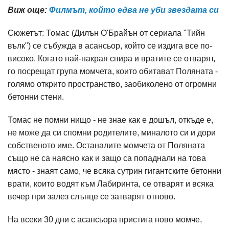
Виж още:
Филмът, който едва не уби звездата си
Сюжетът: Томас (Дилън О'Брайън от сериала "Тийн
вълк") се събужда в асансьор, който се издига все по-
високо. Когато най-накрая спира и вратите се отварят,
го посрещат група момчета, които обитават Поляната -
голямо открито пространство, заобиколено от огромни
бетонни стени.
Томас не помни нищо - не знае как е дошъл, откъде е,
не може да си спомни родителите, миналото си и дори
собственото име. Останалите момчета от Поляната
също не са наясно как и защо са попаднали на това
място - знаят само, че всяка сутрин гигантските бетонни
врати, които водят към Лабиринта, се отварят и всяка
вечер при залез слънце се затварят отново.
На всеки 30 дни с асансьора пристига ново момче,