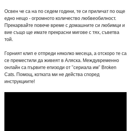
Освен че са на по седем години, те си приличат по още
едно нещо - огромното количество любвеобилност.
Прекарвайте повече време с домашните си любимци и
вие също ще имате прекрасни мигове с тях, съветва
той.
Горният клип е отпреди няколко месеца, а отскоро те са
се преместили да живеят в Аляска. Междувременно
онлайн са първите епизоди от "сериала им" Broken
Cats. Помощ, котката ми не действа според
инструкциите!