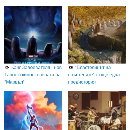
Канг Завоевателя - нов
"Властелинът на
Танос в киновселената на
пръстените" с още една
"Марвъл"
предистория