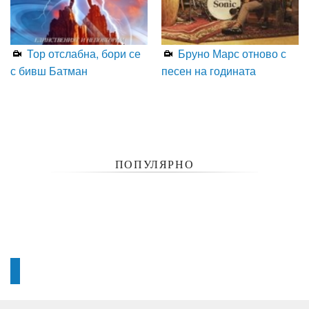
Тор отслабна, бори се
Бруно Марс отново с
с бивш Батман
песен на годината
ПОПУЛЯРНО