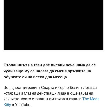
Стопанинът на тези две писани вече няма да се
чуди защо му се налага да сменя връзките на
обувките си на всеки два месеца
Всъщност тигровият Спарта и черно-белият Локи са
котараци и главни действащи лица в още забавни
клипчета, които стопанът им качва в канала
The Mean
Kitty
в YouTube.