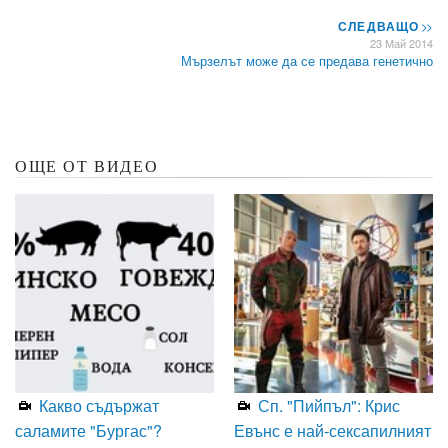
СЛЕДВАЩО
>>
23 Май 2014
Мързелът може да се предава генетично
ОЩЕ ОТ ВИДЕО
Какво съдържат
Сп. "Пийпъл": Крис
саламите "Бургас"?
Евънс е най-сексапилният