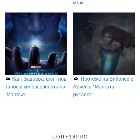
мъж
Канг Завоевателя - нов
Протеже на Бийонсе е
Танос в киновселената на
Ариел в "Малката
"Марвъл"
русалка"
ПОПУЛЯРНО