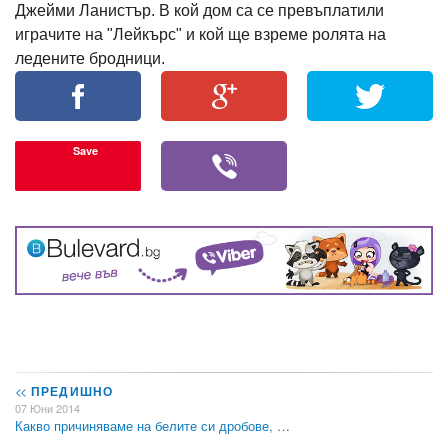
Джейми Ланистър. В кой дом са се превъплатили
играчите на "Лейкърс" и кой ще взреме ролята на
ледените бродници.
Save
<<
ПРЕДИШНО
07 Юни 2014
Какво причиняваме на белите си дробове, …