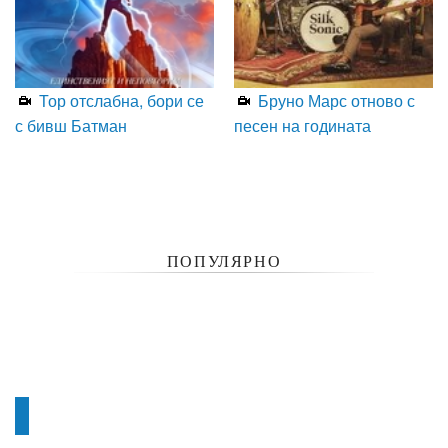
Тор отслабна, бори се
Бруно Марс отново с
с бивш Батман
песен на годината
ПОПУЛЯРНО