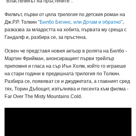
"Властелинът на пръстените".
Филмът, първи от цяла трилогия по детския роман на
Дж.Р.Р. Толкин "
Билбо Бегинс, или Дотам и обратно
",
разказва за младостта на хобита, първата му среща с
Гандалф и, разбира се, за пръстена.
Освен че представя новия актьор в ролята на Билбо -
Мартин Фрийман, анонсиращият първи трейлър
припомня и гласа на сър Иън Холм, който го играеше
на стари години в предишната трилогия по Толкин.
Разбира се, появяват се и джуджетата, а главният сред
тях, Торин Дъбощит, изпълнява и песента към филма -
Far Over The Misty Mountains Cold.