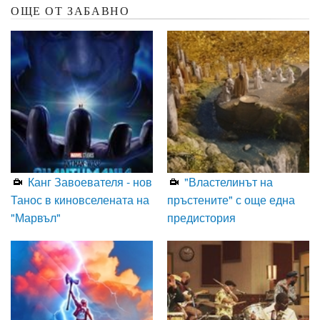
ОЩЕ ОТ ЗАБАВНО
Канг Завоевателя - нов
"Властелинът на
Танос в киновселената на
пръстените" с още една
"Марвъл"
предистория