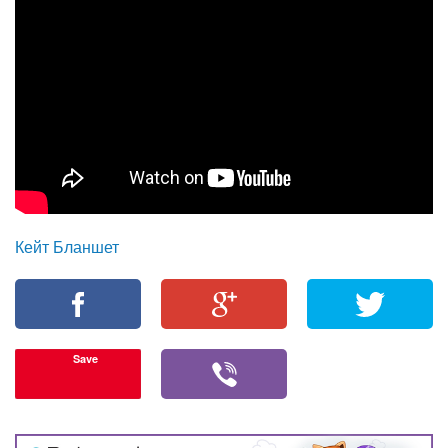
Кейт Бланшет
Save