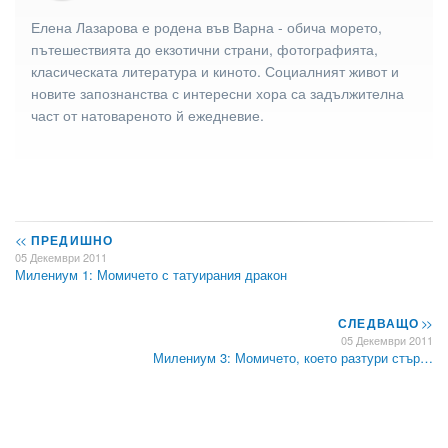
Елена Лазарова е родена във Варна - обича морето,
пътешествията до екзотични страни, фотографията,
класическата литература и киното. Социалният живот и
новите запознанства с интересни хора са задължителна
част от натовареното й ежедневие.
<<
ПРЕДИШНО
05 Декември 2011
Милениум 1: Момичето с татуирания дракон
СЛЕДВАЩО
>>
05 Декември 2011
Милениум 3: Момичето, което разтури стър…