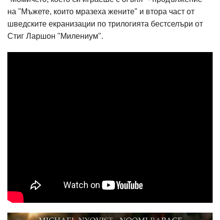
на "Мъжете, които мразеха жените" и втора част от
шведските екранизации по трилогията бестселъри от
Стиг Ларшон "Милениум".