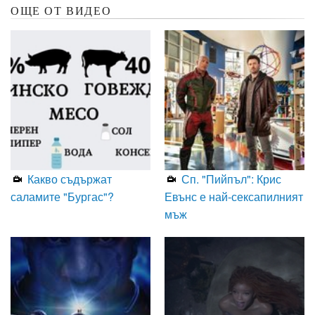
ОЩЕ ОТ ВИДЕО
Какво съдържат
Сп. "Пийпъл": Крис
саламите "Бургас"?
Евънс е най-сексапилният
мъж