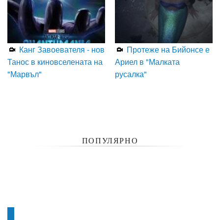
Канг Завоевателя - нов
Протеже на Бийонсе е
Танос в киновселената на
Ариел в "Малката
"Марвъл"
русалка"
ПОПУЛЯРНО