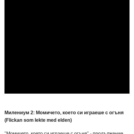
Милениум 2: Момичето, което си играеше с огъня
(Flickan som lekte med elden)
"Момичето, което си играеше с огъня" - продължение