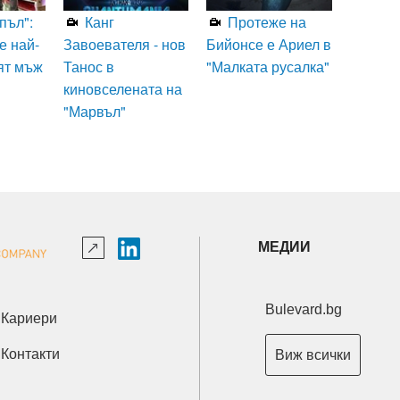
пъл":
Канг
Протеже на
е най-
Завоевателя - нов
Бийонсе е Ариел в
ят мъж
Танос в
"Малката русалка"
киновселената на
"Марвъл"
МЕДИИ
Bulevard.bg
Кариери
Контакти
Виж всички