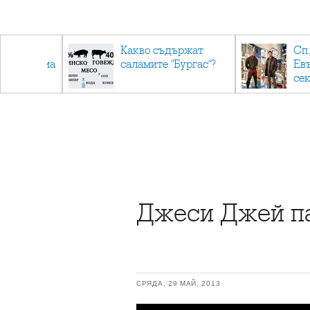
авърнаха
Какво съдържат
Сп.
ална форма
саламите "Бургас"?
Ев
се
Джеси Джей па
СРЯДА, 29 МАЙ, 2013