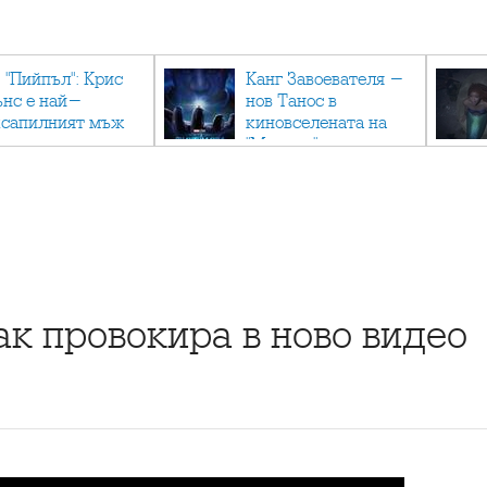
 "Пийпъл": Крис
Канг Завоевателя -
ънс е най-
нов Танос в
ксапилният мъж
киновселената на
"Марвъл"
к провокира в ново видео