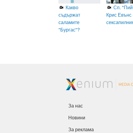
Какво
Сп. "Пий
съдържат
Крис Евънс 
саламите
сексапилни
"Бургас"?
За нас
Новини
За реклама