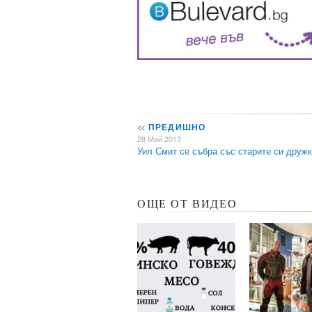
<<
ПРЕДИШНО
28 Май 2013
Уил Смит се събра със старите си друж
ОЩЕ ОТ ВИДЕО