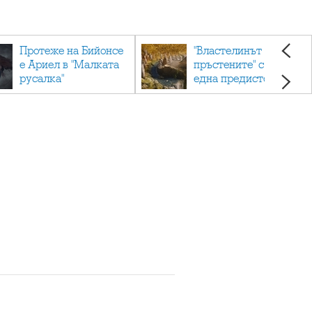
Протеже на Бийонсе
"Властелинът на
е Ариел в "Малката
пръстените" с още
русалка"
една предистория