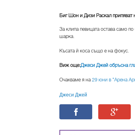
Биг Шон и Дизи Раскал припяват 
За клипа певицата остава само по 
шарка.
Късата й коса също е на фокус.
Виж още:
Джеси Джей обръсна гла
Очакваме я на
29 юни в "Арена А
Джеси Джей