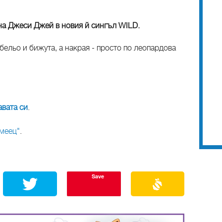
на Джеси Джей в новия й сингъл WILD.
бельо и бижута, а накрая - просто по леопардова
вата си
.
рмеец"
.
Save