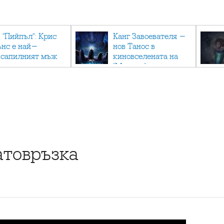
 "Пийпъл": Крис
Канг Завоевателя -
ънс е най-
нов Танос в
ксапилният мъж
киновселената на
"Марвъл"
атовръзка