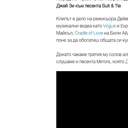
Джей Зи към песента Suit & Tie
Клипът е дело на режисьора Дейв
музикални видеа като
Vogue
и Exp
Майкъл,
Cradle of Love
на Били Ай
поне за да обогатиш общата си ку
Докато чакаме третия му солов алб
слушаме и песента Mirrors, която