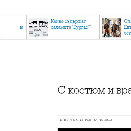
авърнаха
Какво съдържат
Сп.
ална форма
саламите "Бургас"?
Ев
се
С костюм и вр
ЧЕТВЪРТЪК, 14 ФЕВРУАРИ, 2013