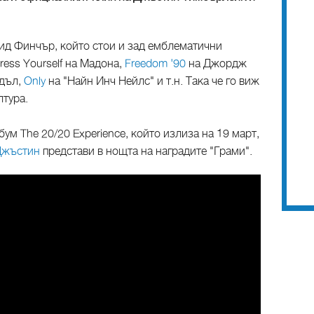
ид Финчър, който стои и зад емблематични
ress Yourself на Мадона,
Freedom '90
на Джордж
дъл,
Only
на "Найн Инч Нейлс" и т.н. Така че го виж
лтура.
ум The 20/20 Experience, който излиза на 19 март,
Джъстин
представи в нощта на наградите "Грами".