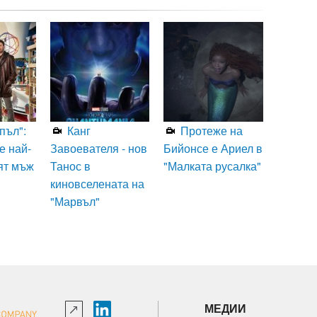
пъл":
Канг
Протеже на
е най-
Завоевателя - нов
Бийонсе е Ариел в
ят мъж
Танос в
"Малката русалка"
киновселената на
"Марвъл"
МЕДИИ