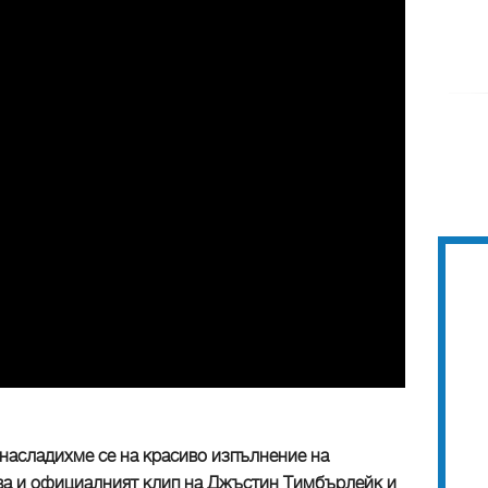
насладихме се на красиво изпълнение на
два и официалният клип на Джъстин Тимбърлейк и