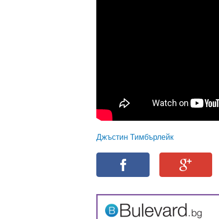
Джъстин Тимбърлейк