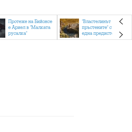
Протеже на Бийонсе
"Властелинът на
е Ариел в "Малката
пръстените" с още
русалка"
една предистория