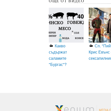
ОЩЕ ОТ ВИДЕО
Какво
Сп. "Пий
съдържат
Крис Евънс 
саламите
сексапилни
"Бургас"?