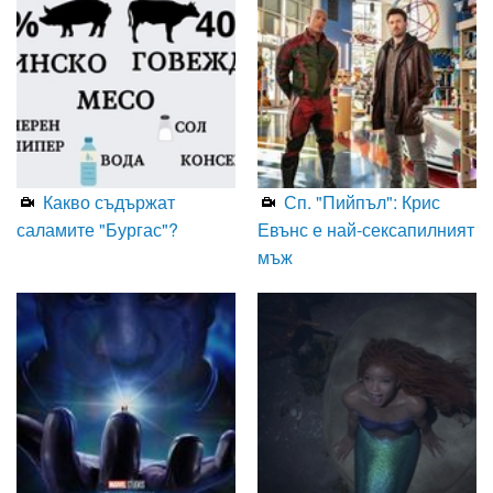
Какво съдържат
Сп. "Пийпъл": Крис
саламите "Бургас"?
Евънс е най-сексапилният
мъж