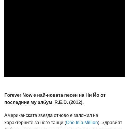
Forever Now е най-новата песен на Ни Йо от
последния му албум R.E.D. (2012).
Американскaта звезда отново е заложил на
характерните за него танци (
Оne In a Million
). Здравият