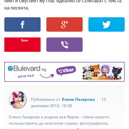
бийт и смуглият му глас идеално се съчетават с текста
на песента.
Save
Публикувано от
Елена Лазарова
13
декември 2012, 16:38
Елена Лазарова е родена във Варна - обича морето,
пътешествията до екзотични страни, фотографията,