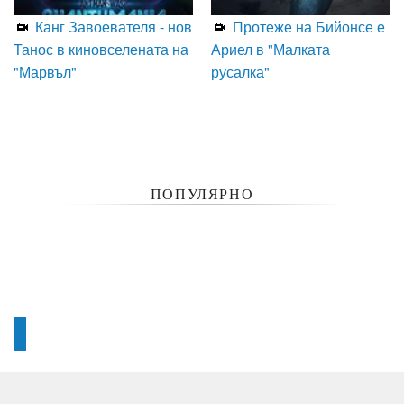
Канг Завоевателя - нов
Протеже на Бийонсе е
Танос в киновселената на
Ариел в "Малката
"Марвъл"
русалка"
ПОПУЛЯРНО