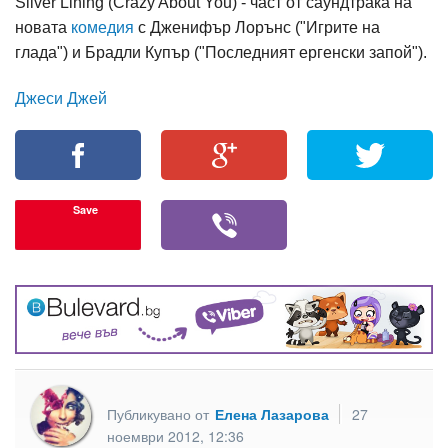
Silver Lining (Crazy About You) - част от саундтрака на
новата
комедия
с Дженифър Лорънс ("Игрите на
глада") и Брадли Купър ("Последният ергенски запой").
Джеси Джей
Save
Публикувано от
Елена Лазарова
27
ноември 2012, 12:36