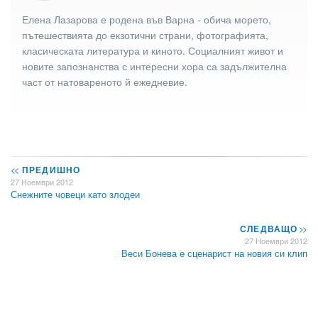
Елена Лазарова е родена във Варна - обича морето,
пътешествията до екзотични страни, фотографията,
класическата литература и киното. Социалният живот и
новите запознанства с интересни хора са задължителна
част от натовареното й ежедневие.
<<
ПРЕДИШНО
27 Ноември 2012
Снежните човеци като злодеи
СЛЕДВАЩО
>>
27 Ноември 2012
Веси Бонева е сценарист на новия си клип