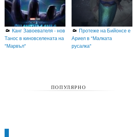
Канг Завоевателя - нов
Протеже на Бийонсе е
Танос в киновселената на
Ариел в "Малката
"Марвъл"
русалка"
ПОПУЛЯРНО