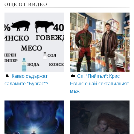
ОЩЕ ОТ ВИДЕО
Какво съдържат
Сп. "Пийпъл": Крис
саламите "Бургас"?
Евънс е най-сексапилният
мъж