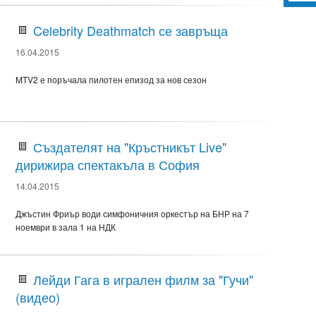
Celebrity Deathmatch се завръща
16.04.2015
MTV2 е поръчала пилотен епизод за нов сезон
Създателят на "Кръстникът Live"
дирижира спектакъла в София
14.04.2015
Джъстин Фриър води симфоничния оркестър на БНР на 7
ноември в зала 1 на НДК
Лейди Гага в игрален филм за "Гучи"
(видео)