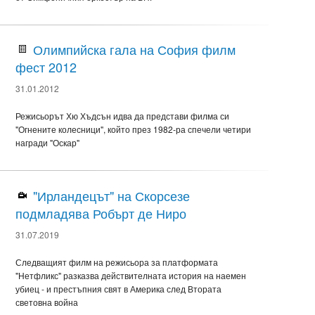
Олимпийска гала на София филм
фест 2012
31.01.2012
Режисьорът Хю Хъдсън идва да представи филма си
"Огнените колесници", който през 1982-ра спечели четири
награди "Оскар"
"Ирландецът" на Скорсезе
подмладява Робърт де Ниро
31.07.2019
Следващият филм на режисьора за платформата
"Нетфликс" разказва действителната история на наемен
убиец - и престъпния свят в Америка след Втората
световна война