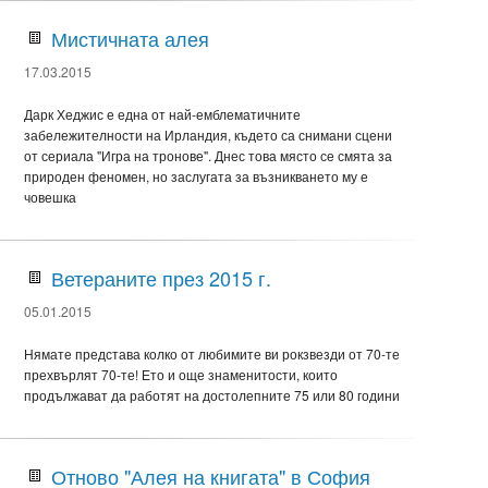
Мистичната алея
17.03.2015
Дарк Хеджис е една от най-емблематичните
забележителности на Ирландия, където са снимани сцени
от сериала "Игра на тронове". Днес това място се смята за
природен феномен, но заслугата за възникването му е
човешка
Ветераните през 2015 г.
05.01.2015
Нямате представа колко от любимите ви рокзвезди от 70-те
прехвърлят 70-те! Ето и още знаменитости, които
продължават да работят на достолепните 75 или 80 години
Отново "Алея на книгата" в София