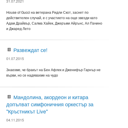
31.07.2021
House of Gucci на ветерана Ридли Скот, заснет по
действителен случай, е с участието на още звезди като
Адам Драйвър, Салма Хайек, Джеръми Айрънс, Ал Пачино
и Джаред Лето
Развеждат се!
01.07.2015
Знаехме, че бракът на Бен Афлек и Дженифър Гарнър не
върви, но се надявахме на чудо
Мандолина, акордеон и китара
допълват симфоничния оркестър за
"Кръстникът Live"
04.11.2015