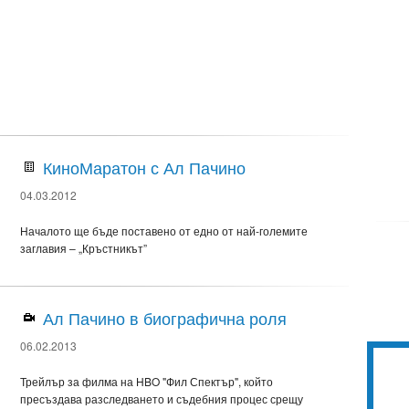
КиноМаратон с Ал Пачино
04.03.2012
Началото ще бъде поставено от едно от най-големите
заглавия – „Кръстникът”
Ал Пачино в биографична роля
06.02.2013
Трейлър за филма на HBO "Фил Спектър", който
пресъздава разследването и съдебния процес срещу