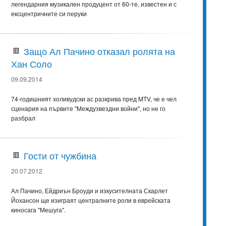
легендарния музикален продуцент от 60-те, известен и с
ексцентричните си перуки
Защо Ал Пачино отказал ролята на
Хан Соло
09.09.2014
74-годишният холивудски ас разкрива пред MTV, че е чел
сценария на първите "Междузвездни войни", но не го
разбрал
Гости от чужбина
20.07.2012
Ал Пачино, Ейдриън Броуди и изкусителната Скарлет
Йохансон ще изиграят централните роли в еврейската
киносага "Мешуга".