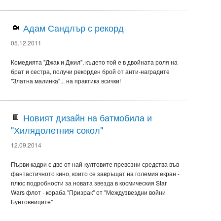
Адам Сандлър с рекорд
05.12.2011
Комедията "Джак и Джил", където той е в двойната роля на
брат и сестра, получи рекорден брой от анти-наградите
"Златна малинка"... на практика всички!
Новият дизайн на батмобила и
"Хилядолетния сокол"
12.09.2014
Първи кадри с две от най-култовите превозни средства във
фантастичното кино, които се завръщат на големия екран -
плюс подробности за новата звезда в космическия Star
Wars флот - кораба "Призрак" от "Междузвездни войни
Бунтовниците"