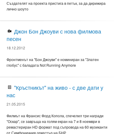
Създателят на проекта пристига в петък, за да дирижира
лично шоуто
Джон Бон Джоуви с нова филмова
песен
18.12.2012
Фронтменът на "Бон Джоуви" е номиниран за "Златен
глобус" с баладата Not Running Anymore
"Кръстникът" на живо - с две дати у
нас
21.05.2015
Филмът на Франсис Форд Копола, спечелил три награди
"Оскар", се завръща на голям екран на 7 и 8 ноември в
ремастериран HD формат под съпровода на 60 музиканти
от Симфоничния оркестър на БНР