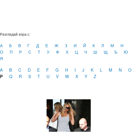
Разгледай хора с:
А
Б
В
Г
Д
Е
Ж
З
И
Й
К
Л
М
Н
О
П
Р
С
Т
У
Ф
Х
Ц
Ч
Ш
Щ
Ъ
Ю
Я
A
B
C
D
E
F
G
H
I
J
K
L
M
N
O
P
Q
R
S
T
U
V
W
X
Y
Z