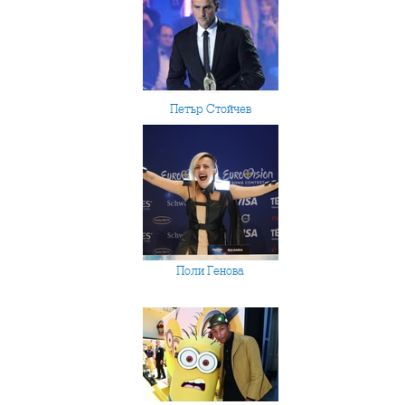
Петър Стойчев
Поли Генова