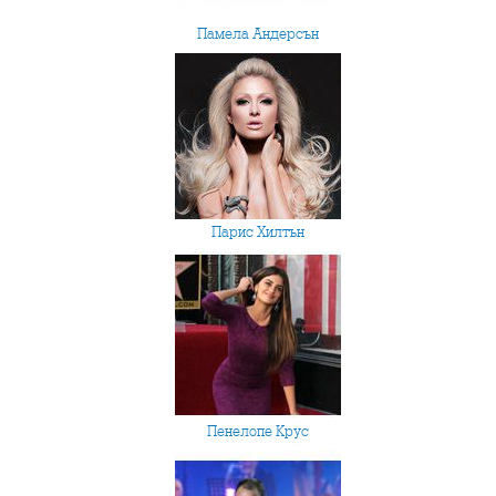
Памела Андерсън
Парис Хилтън
Пенелопе Крус