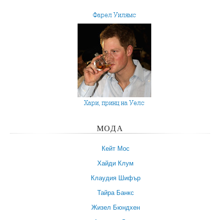
Фарел Уилямс
Хари, принц на Уелс
МОДА
Кейт Мос
Хайди Клум
Клаудия Шифър
Тайра Банкс
Жизел Бюндхен