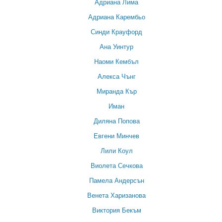
Адриана Лима
Адриана Карембьо
Синди Крауфорд
Ана Уинтур
Наоми Кембъл
Алекса Чънг
Миранда Кър
Иман
Диляна Попова
Евгени Минчев
Лили Коул
Виолета Сечкова
Памела Андерсън
Венета Харизанова
Виктория Бекъм