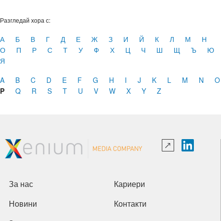
Разгледай хора с:
А
Б
В
Г
Д
Е
Ж
З
И
Й
К
Л
М
Н
О
П
Р
С
Т
У
Ф
Х
Ц
Ч
Ш
Щ
Ъ
Ю
Я
A
B
C
D
E
F
G
H
I
J
K
L
M
N
O
P
Q
R
S
T
U
V
W
X
Y
Z
За нас
Кариери
Новини
Контакти