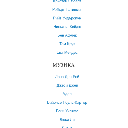
Кристен Стюарт
Робърт Патинсън
Рийз Уидърспун
Никълъс Кейдж
Бен Афлек
Том Круз
Ева Мендес
МУЗИКА
Лана Дел Рей
Джеси Джей
Адел
Бийонсе Ноулс-Картър
Роби Уилямс
Люки Ли
Риана