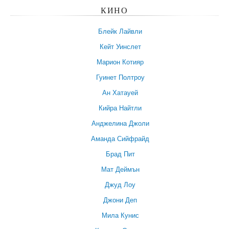
КИНО
Блейк Лайвли
Кейт Уинслет
Марион Котияр
Гуинет Полтроу
Ан Хатауей
Кийра Найтли
Анджелина Джоли
Аманда Сийфрайд
Брад Пит
Мат Деймън
Джуд Лоу
Джони Деп
Мила Кунис