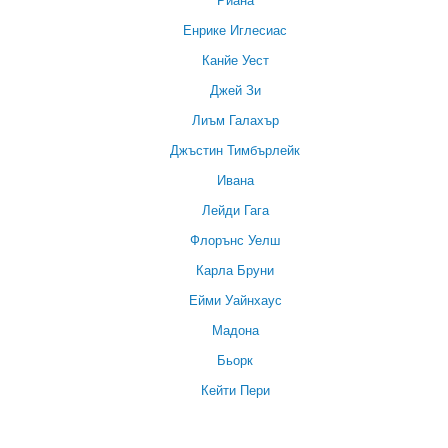
Енрике Иглесиас
Канйе Уест
Джей Зи
Лиъм Галахър
Джъстин Тимбърлейк
Ивана
Лейди Гага
Флорънс Уелш
Карла Бруни
Ейми Уайнхаус
Мадона
Бьорк
Кейти Пери