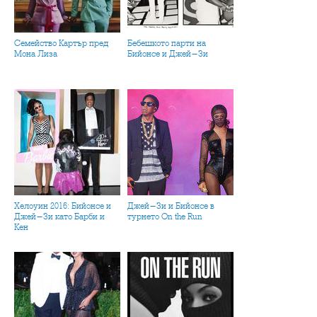
Семейство Картър пред
Бебешкото парти на
Мона Лиза
Бийонсе и Джей-Зи
Хелоуин 2016: Бийонсе и
Джей-Зи и Бийонсе в
Джей-Зи като Барби и
турнето On the Run
Кен