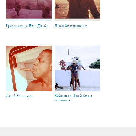
Крачетата на Би и Джей
Джей Зи и залезът
Джей Зи с пура
Бийонсе и Джей Зи на
ваканция