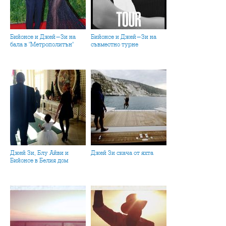
Бийонсе и Джей-Зи на
Бийонсе и Джей-Зи на
бала в "Метрополитън"
съвместно турне
Джей Зи, Блу Айви и
Джей Зи скача от яхта
Бийонсе в Белия дом