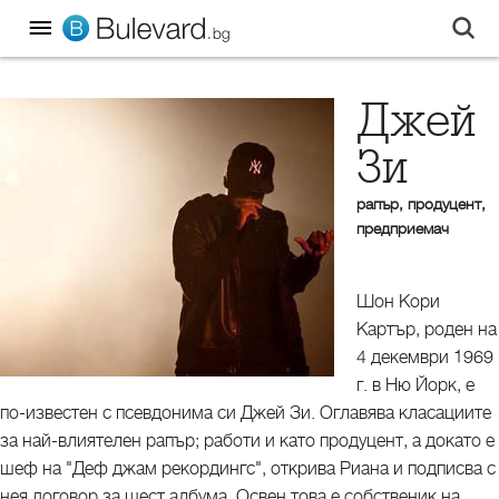
Джей
Зи
рапър, продуцент,
предприемач
Шон Кори
Картър, роден на
4 декември 1969
г. в Ню Йорк, е
по-известен с псевдонима си Джей Зи. Оглавява класациите
за най-влиятелен рапър; работи и като продуцент, а докато е
шеф на "Деф джам рекордингс", открива Риана и подписва с
нея договор за шест албума. Освен това е собственик на