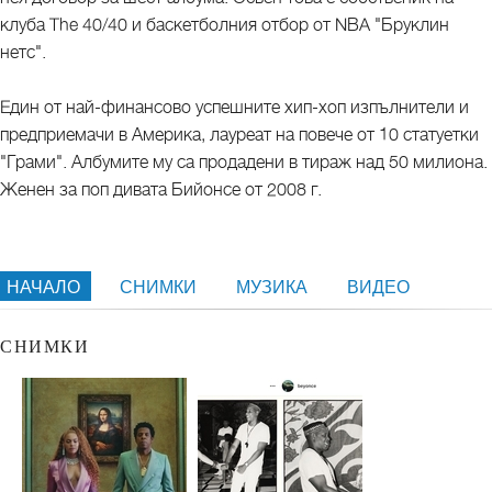
клуба The 40/40 и баскетболния отбор от NBA "Бруклин
нетс".
Eдин от най-финансово успешните хип-хоп изпълнители и
предприемачи в Америка, лауреат на повече от 10 статуетки
"Грами". Албумите му са продадени в тираж над 50 милиона.
Женен за поп дивата Бийонсе от 2008 г.
НАЧАЛО
СНИМКИ
МУЗИКА
ВИДЕО
СНИМКИ