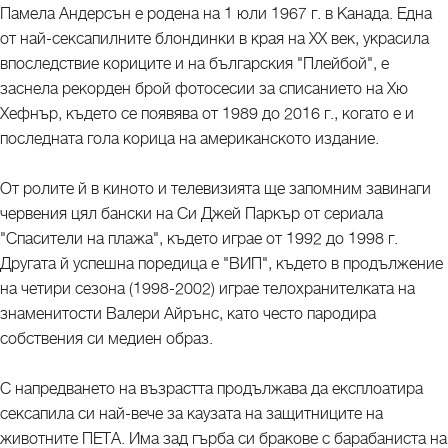
Памела Андерсън е родена на 1 юли 1967 г. в Канада. Една
от най-сексапилните блондинки в края на ХХ век, украсила
впоследствие кориците и на българския "Плейбой", е
заснела рекорден брой фотосесии за списанието на Хю
Хефнър, където се появява от 1989 до 2016 г., когато е и
последната гола корица на американското издание.
От ролите й в киното и телевизията ще запомним завинаги
червения цял бански на Си Джей Паркър от сериала
"Спасители на плажа", където играе от 1992 до 1998 г.
Другата й успешна поредица е "ВИП", където в продължение
на четири сезона (1998-2002) играе телохранителката на
знаменитости Валери Айрънс, като често пародира
собствения си медиен образ.
С напредването на възрастта продължава да експлоатира
сексапила си най-вече за каузата на защитниците на
животните ПЕТА. Има зад гърба си бракове с барабаниста на