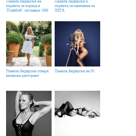
Памела Андерсън на
Памела Андерсън в
първата си корица в
първата си кампания за
"Плейбой", октомври 1989
ПЕТА
Памела Андерсън отваря
Памела Андерсън на 50
вегански ресторант