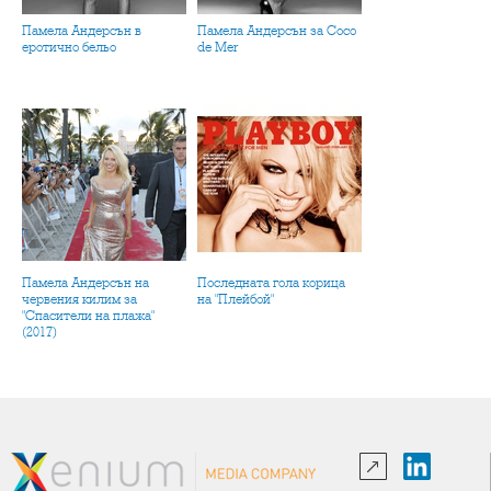
Памела Андерсън в
Памела Андерсън за Coco
еротично бельо
de Mer
Памела Андерсън на
Последната гола корица
червения килим за
на "Плейбой"
"Спасители на плажа"
(2017)