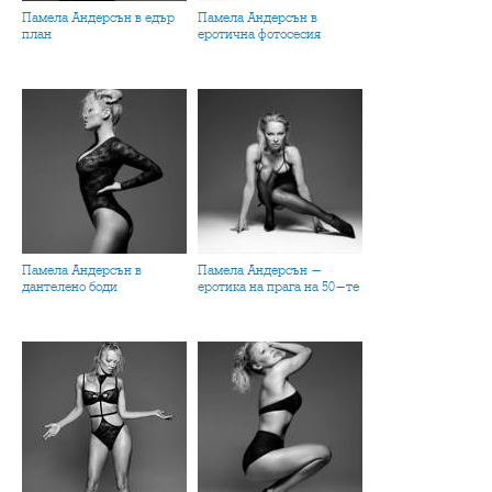
Памела Андерсън в едър
Памела Андерсън в
план
еротична фотосесия
Памела Андерсън в
Памела Андерсън -
дантелено боди
еротика на прага на 50-те