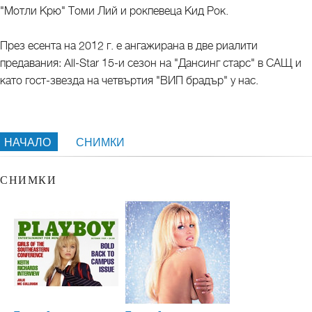
"Мотли Крю" Томи Лий и рокпевеца Кид Рок.
През есента на 2012 г. е ангажирана в две риалити
предавания: All-Star 15-и сезон на "Дансинг старс" в САЩ и
като гост-звезда на четвъртия "ВИП брадър" у нас.
НАЧАЛО
СНИМКИ
СНИМКИ