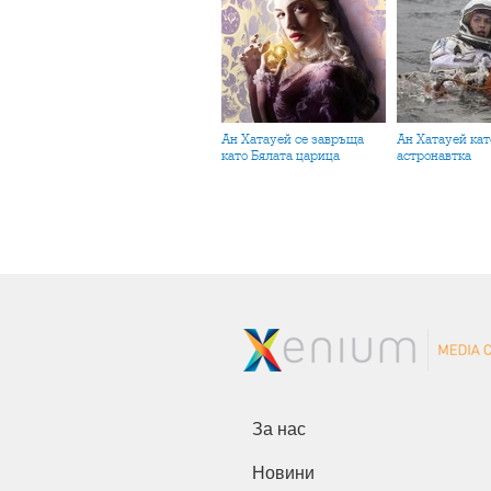
Ан Хатауей се завръща
Ан Хатауей като
като Бялата царица
астронавтка
За нас
Новини