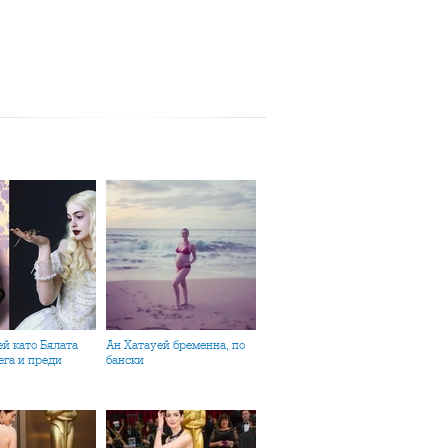
Ан Хатауей бременна, по
ега и преди
бански