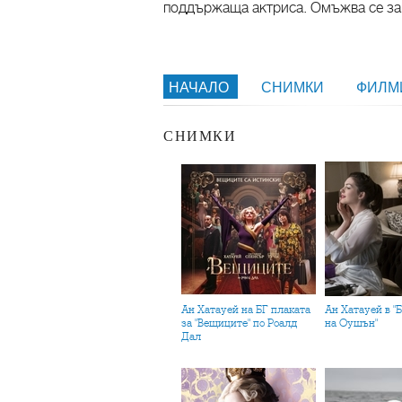
поддържаща актриса. Омъжва се за
НАЧАЛО
СНИМКИ
ФИЛ
СНИМКИ
Ан Хатауей на БГ плаката
Ан Хатауей в "Бандитките
за "Вещиците" по Роалд
на Оушън"
Дал