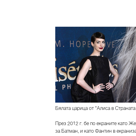
Бялата царица от "Алиса в Страната
През 2012 г. бе по екраните като 
за Батман, и като Фантин в екраниз