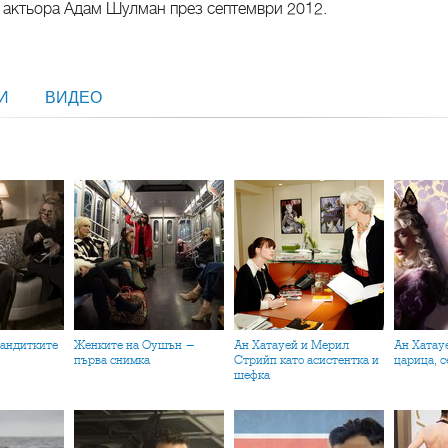
 актьора Адам Шулман през септември 2012.
МИ
ВИДЕО
Женките на Оушън -
Ан Хатауей и Мерил
Ан Хатауей като Бялата
първа снимка
Стрийп като асистентка и
царица, с
шефка