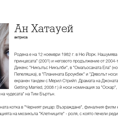
Ан Хатауей
актриса
Родена е на 12 ноември 1982 г. в Ню Йорк. Нашумява
принцесата" (2001) и неговото продължение от 2004-т
Дикенс "Никълъс Никълби", в "Омагьосаната Ела" (но
Пепеляшка), в "Планината Броукбек" и "Дяволът носи
екранен тандем с Мерил Стрийп. Драмата на Джоната
Getting Married, 2008 г.) й носи номинация за "Оскар"
 на чудесата" на Тим Бъртън.
Жената котка в "Черният рицар: Възраждане", финалния филм
ацията на мюзикъла "Клетниците" - роля, с която печели реди