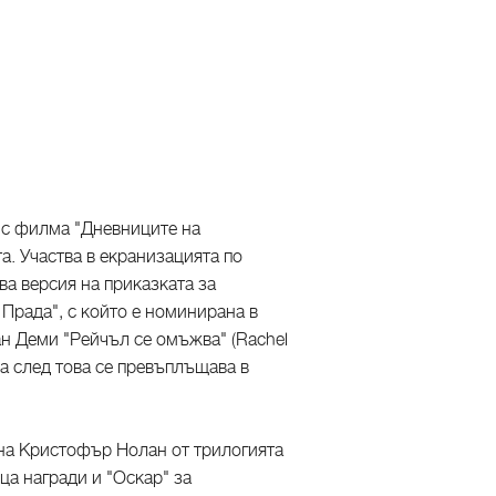
 с филма "Дневниците на
а. Участва в екранизацията по
ва версия на приказката за
 Прада", с който е номинирана в
н Деми "Рейчъл се омъжва" (Rachel
, а след това се превъплъщава в
 на Кристофър Нолан от трилогията
ца награди и "Оскар" за