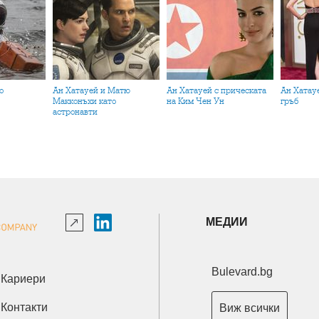
Ан Хатауей и Матю
Ан Хатауей с прическата
Ан Хатауей в рокля с гол
Макконъхи като
на Ким Чен Ун
гръб
астронавти
МЕДИИ
Bulevard.bg
Кариери
Контакти
Виж всички