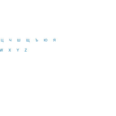
Ц
Ч
Ш
Щ
Ъ
Ю
Я
W
X
Y
Z