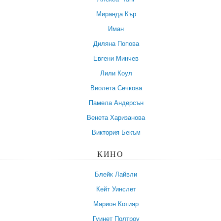
Миранда Кър
Иман
Диляна Попова
Евгени Минчев
Лили Коул
Виолета Сечкова
Памела Андерсън
Венета Харизанова
Виктория Бекъм
КИНО
Блейк Лайвли
Кейт Уинслет
Марион Котияр
Гуинет Полтроу