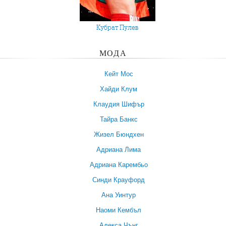
Кубрат Пулев
МОДА
Кейт Мос
Хайди Клум
Клаудия Шифър
Тайра Банкс
Жизел Бюндхен
Адриана Лима
Адриана Карембьо
Синди Крауфорд
Ана Уинтур
Наоми Кембъл
Алекса Чънг