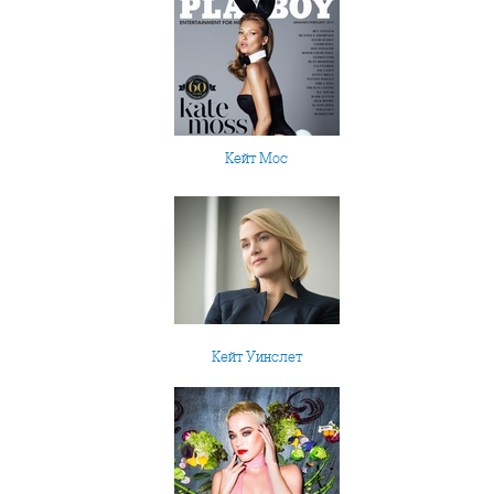
Кейт Мос
Кейт Уинслет