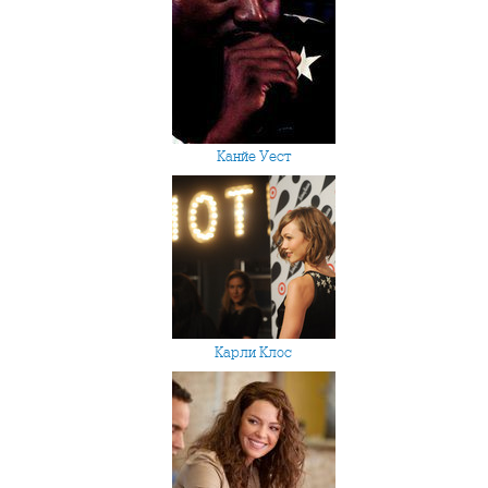
Канйе Уест
Карли Клос