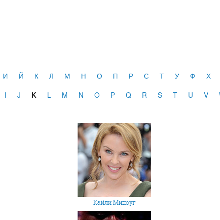
И
Й
К
Л
М
Н
О
П
Р
С
Т
У
Ф
Х
I
J
K
L
M
N
O
P
Q
R
S
T
U
V
Кайли Миноуг