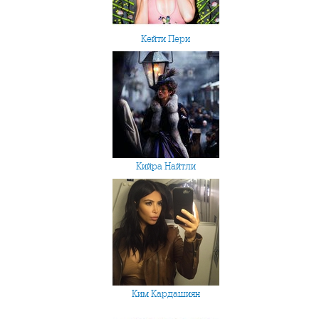
Кейти Пери
Кийра Найтли
Ким Кардашиян