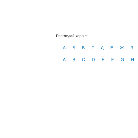
Разгледай хора с:
А
Б
В
Г
Д
Е
Ж
З
A
B
C
D
E
F
G
H