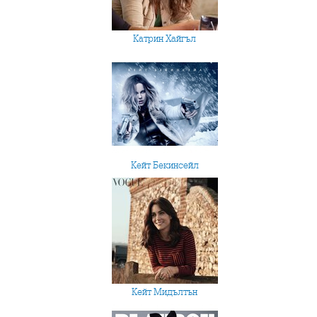
Катрин Хайгъл
Кейт Бекинсейл
Кейт Мидълтън