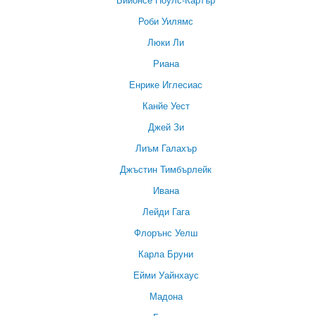
Роби Уилямс
Люки Ли
Риана
Енрике Иглесиас
Канйе Уест
Джей Зи
Лиъм Галахър
Джъстин Тимбърлейк
Ивана
Лейди Гага
Флорънс Уелш
Карла Бруни
Ейми Уайнхаус
Мадона