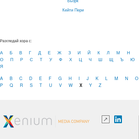
Бьорк
Кейти Пери
Разгледай хора с:
А
Б
В
Г
Д
Е
Ж
З
И
Й
К
Л
М
Н
О
П
Р
С
Т
У
Ф
Х
Ц
Ч
Ш
Щ
Ъ
Ю
Я
A
B
C
D
E
F
G
H
I
J
K
L
M
N
O
P
Q
R
S
T
U
V
W
X
Y
Z