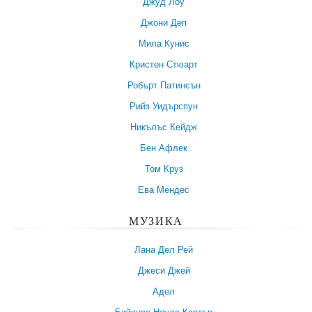
Джуд Лоу
Джони Деп
Мила Кунис
Кристен Стюарт
Робърт Патинсън
Рийз Уидърспун
Никълъс Кейдж
Бен Афлек
Том Круз
Ева Мендес
МУЗИКА
Лана Дел Рей
Джеси Джей
Адел
Бийонсе Ноулс-Картър