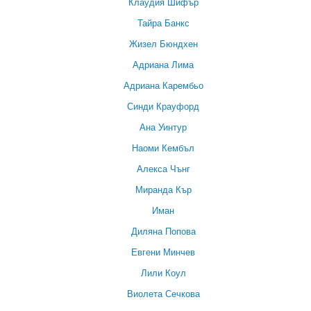
Клаудия Шифър
Тайра Банкс
Жизел Бюндхен
Адриана Лима
Адриана Карембьо
Синди Крауфорд
Ана Уинтур
Наоми Кембъл
Алекса Чънг
Миранда Кър
Иман
Диляна Попова
Евгени Минчев
Лили Коул
Виолета Сечкова