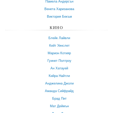
Памела Андерсън
Венета Харизанова
Виктория Бекъм
КИНО
Блейк Лайвли
Кейт Уинслет
Марион Котияр
Гуинет Полтроу
Ан Хатауей
Кийра Найтли
Анджелина Джоли
Аманда Сийфрайд
Брад Пит
Мат Деймън