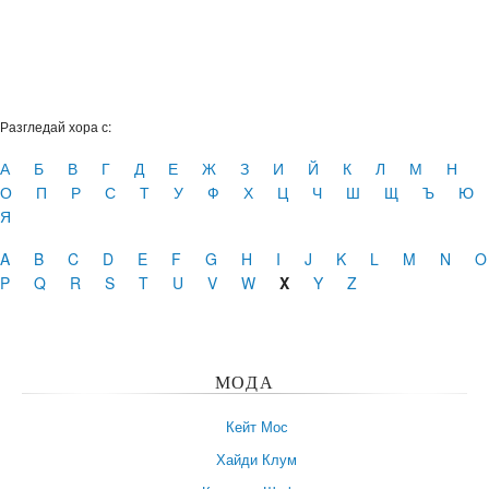
Разгледай хора с:
А
Б
В
Г
Д
Е
Ж
З
И
Й
К
Л
М
Н
О
П
Р
С
Т
У
Ф
Х
Ц
Ч
Ш
Щ
Ъ
Ю
Я
A
B
C
D
E
F
G
H
I
J
K
L
M
N
O
P
Q
R
S
T
U
V
W
X
Y
Z
МОДА
Кейт Мос
Хайди Клум