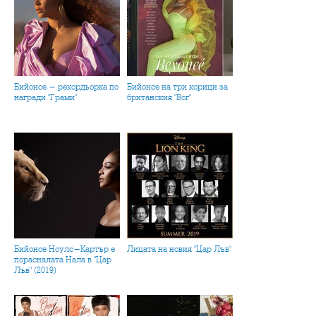
Бийонсе - рекордьорка по
Бийонсе на три корици за
награди "Грами"
британския "Вог"
Бийонсе Ноулс-Картър е
Лицата на новия "Цар Лъв"
порасналата Нала в "Цар
Лъв" (2019)