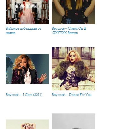
Бийонсе побеждава от
Beyoncé – Check On It
малка
(XXYYXX Remix)
Beyoncé - I Care (2011)
Beyoncé - Dance For You