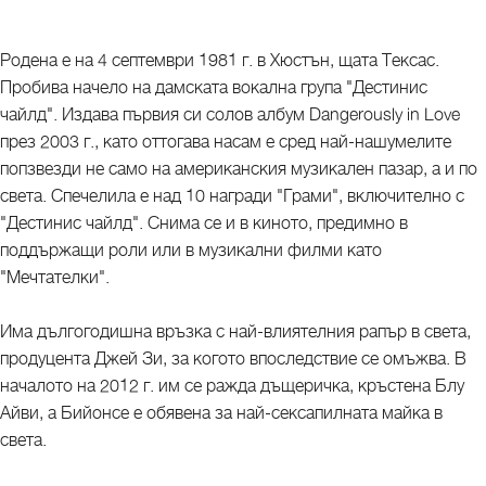
Родена е на 4 септември 1981 г. в Хюстън, щата Тексас.
Пробива начело на дамската вокална група "Дестинис
чайлд". Издава първия си солов албум Dangerously in Love
през 2003 г., като оттогава насам е сред най-нашумелите
попзвезди не само на американския музикален пазар, а и по
света. Спечелила е над 10 награди "Грами", включително с
"Дестинис чайлд". Снима се и в киното, предимно в
поддържащи роли или в музикални филми като
"Мечтателки".
Има дългогодишна връзка с най-влиятелния рапър в света,
продуцента Джей Зи, за когото впоследствие се омъжва. В
началото на 2012 г. им се ражда дъщеричка, кръстена Блу
Айви, а Бийонсе е обявена за най-сексапилната майка в
света.