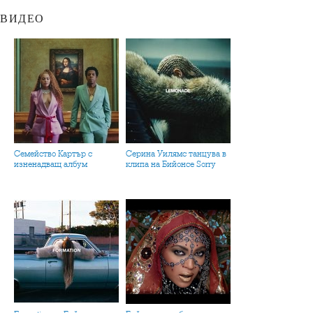
ВИДЕО
Семейство Картър с
Серина Уилямс танцува в
изненадващ албум
клипа на Бийонсе Sorry