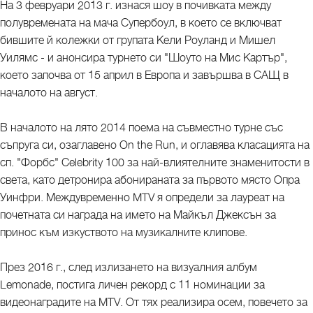
На 3 февруари 2013 г. изнася шоу в почивката между
полувремената на мача Супербоул, в което се включват
бившите й колежки от групата Кели Роуланд и Мишел
Уилямс - и анонсира турнето си "Шоуто на Мис Картър",
което започва от 15 април в Европа и завършва в САЩ в
началото на август.
В началото на лято 2014 поема на съвместно турне със
съпруга си, озаглавено On the Run, и оглавява класацията на
сп. "Форбс" Celebrity 100 за най-влиятелните знаменитости в
света, като детронира абонираната за първото място Опра
Уинфри. Междувременно MTV я определи за лауреат на
почетната си награда на името на Майкъл Джексън за
принос към изкуството на музикалните клипове.
През 2016 г., след излизането на визуалния албум
Lemonade, постига личен рекорд с 11 номинации за
видеонаградите на MTV. От тях реализира осем, повечето за