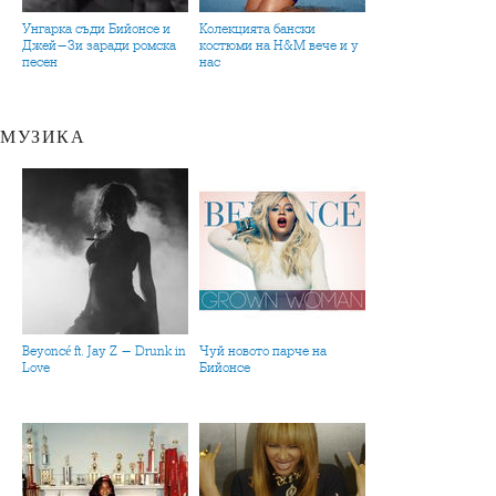
Унгарка съди Бийонсе и
Колекцията бански
Джей-Зи заради ромска
костюми на H&M вече и у
песен
нас
МУЗИКА
Beyoncé ft. Jay Z - Drunk in
Чуй новото парче на
Love
Бийонсе