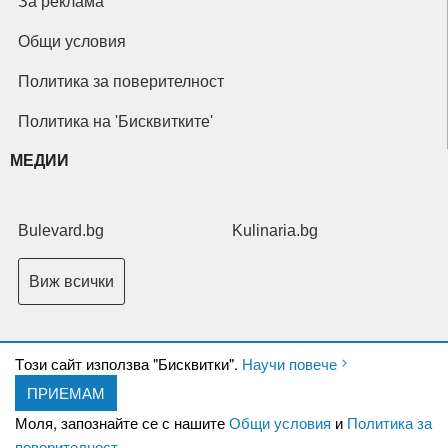
За реклама
Общи условия
Политика за поверителност
Политика на 'Бисквитките'
МЕДИИ
Bulevard.bg
Kulinaria.bg
Виж всички
Tози сайт използва "Бисквитки".
Научи повече
ПРИЕМАМ
Copyright © 2026 Ксениум ООД. Всички права запазени.
Developed by
Моля, запознайте се с нашите
Общи условия
и
Политика за
XeniumCompany.com
поверителност