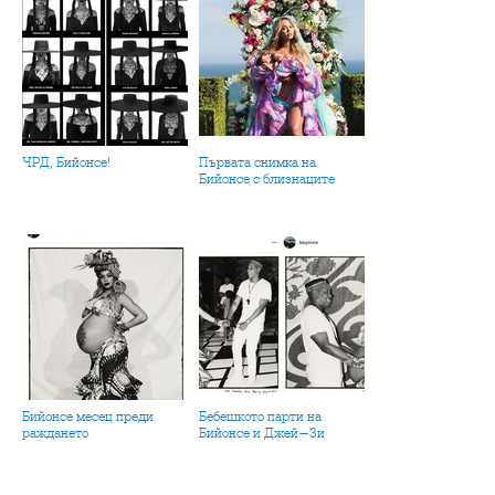
ЧРД, Бийонсе!
Първата снимка на
Бийонсе с близнаците
Бийонсе месец преди
Бебешкото парти на
раждането
Бийонсе и Джей-Зи