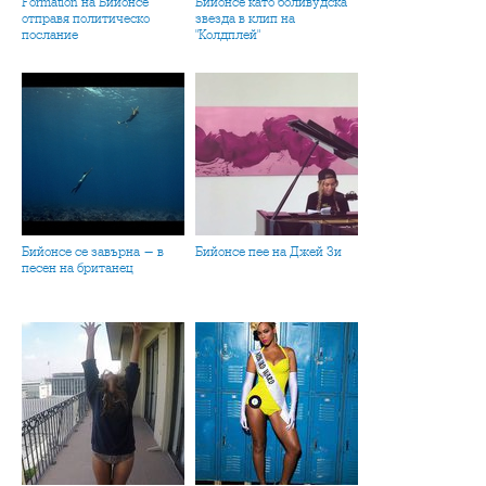
Formation на Бийонсе
Бийонсе като боливудска
отправя политическо
звезда в клип на
послание
"Колдплей"
Бийонсе се завърна - в
Бийонсе пее на Джей Зи
песен на британец