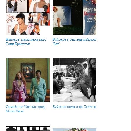
Бийонсе, маскирана като
Бийонсе в септемврийския
Тони Бракстън
"Вог"
Семейство Картър пред
Бийонсе помага на Хюстън
Мона Лиза