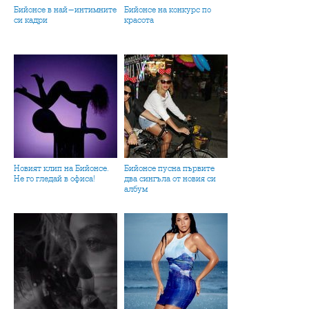
Бийонсе в най-интимните
Бийонсе на конкурс по
си кадри
красота
Новият клип на Бийонсе.
Бийонсе пусна първите
Не го гледай в офиса!
два сингъла от новия си
албум